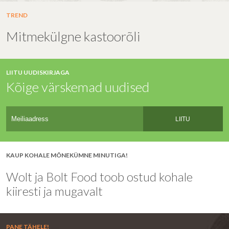
TREND
Mitmekülgne kastoorõli
LIITU UUDISKIRJAGA
Kõige värskemad uudised
LIITU
KAUP KOHALE MÕNEKÜMNE MINUTIGA!
Wolt ja Bolt Food toob ostud kohale
kiiresti ja mugavalt
PANE TÄHELE!