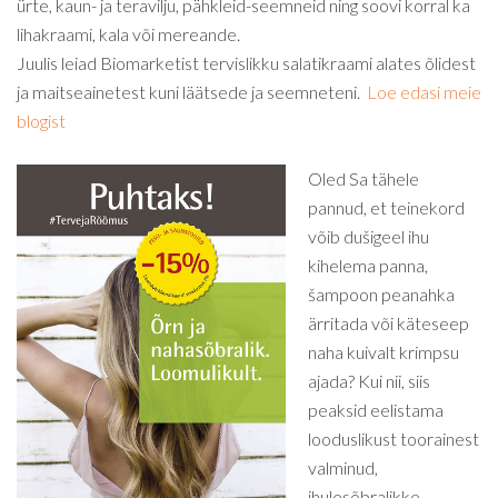
ürte, kaun- ja teravilju, pähkleid-seemneid ning soovi korral ka
lihakraami, kala või mereande.
Juulis leiad Biomarketist tervislikku salatikraami alates õlidest
ja maitseainetest kuni läätsede ja seemneteni.
Loe edasi meie
blogist
Oled Sa tähele
pannud, et teinekord
võib dušigeel ihu
kihelema panna,
šampoon peanahka
ärritada või käteseep
naha kuivalt krimpsu
ajada? Kui nii, siis
peaksid eelistama
looduslikust toorainest
valminud,
ihulesõbralikke