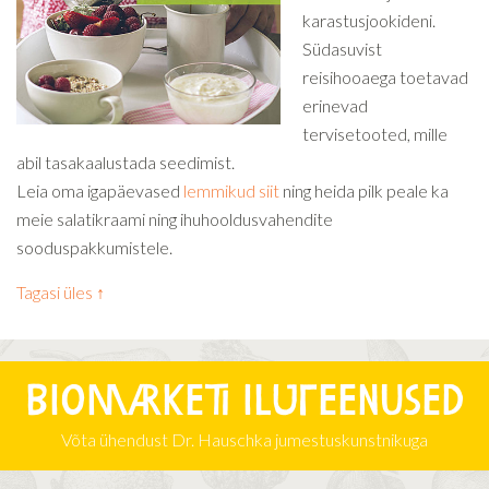
karastusjookideni.
Südasuvist
reisihooaega toetavad
erinevad
tervisetooted, mille
abil tasakaalustada seedimist.
Leia oma igapäevased
lemmikud siit
ning heida pilk peale ka
meie salatikraami ning ihuhooldusvahendite
sooduspakkumistele.
Tagasi üles ↑
Biomarketi iluteenused
Võta ühendust Dr. Hauschka jumestuskunstnikuga