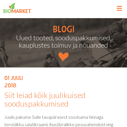
Blogi
Uued tooted, sooduspakkumised,
kauplustes toimuv ja nõuanded
01
juuli
2018
Siit leiad kõik juulikuised
sooduspakkumised
Juulis pakume Sulle tavapärasest soodsama hinnaga
tervislikku salatikraami, ihusõbralikke pesuvahendeid ning