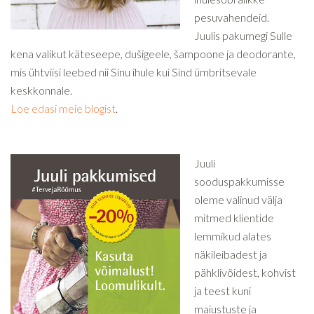
pesuvahendeid.
Juulis pakumegi Sulle
kena valikut käteseepe, dušigeele, šampoone ja deodorante,
mis ühtviisi leebed nii Sinu ihule kui Sind ümbritsevale
keskkonnale.
Loe edasi meie blogist
.
Juuli
sooduspakkumisse
oleme valinud välja
mitmed klientide
lemmikud alates
näkileibadest ja
pähklivõidest, kohvist
ja teest kuni
maiustuste ja