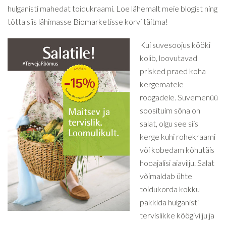
hulganisti mahedat toidukraami. Loe lähemalt meie blogist ning
tõtta siis lähimasse Biomarketisse korvi täitma!
Kui suvesoojus kööki
kolib, loovutavad
prisked praed koha
kergematele
roogadele. Suvemenüü
soosituim sõna on
salat, olgu see siis
kerge kuhi rohekraami
või kobedam kõhutäis
hooajalisi aiavilju. Salat
võimaldab ühte
toidukorda kokku
pakkida hulganisti
tervislikke köögivilju ja