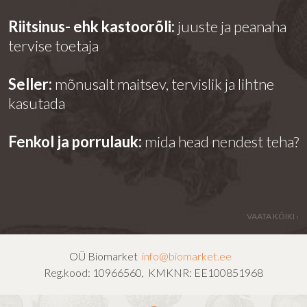
Riitsinus- ehk kastoorõli:
juuste ja peanaha
tervise toetaja
Seller:
mõnusalt maitsev, tervislik ja lihtne
kasutada
Fenkol ja porrulauk:
mida head nendest teha?
VAATA KÕIKI ›
OÜ Biomarket
info@biomarket.ee
Reg.kood: 10966560, KMKNR: EE100851968