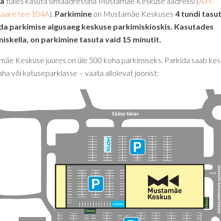
ga
tulles kasuta sihtaadressina Mustamäe Keskuse aadressi (
A.H.
aare tee 104A
).
Parkimine
on Mustamäe Keskuses
4 tundi tasut
da parkimise algusaeg keskuse parkimiskioskis. Kasutades
iskella, on parkimine tasuta vaid 15 minutit.
äe Keskuse juures on üle 500 koha parkimiseks. Parkida saab ke
aha või katuseparklasse – vaata allolevat joonist: