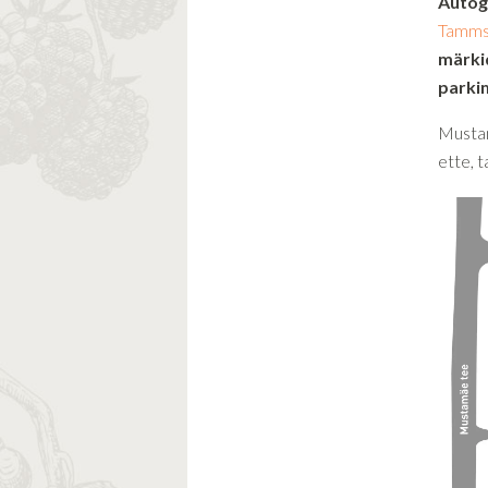
Auto
Tamms
märki
parkim
Mustam
ette, t