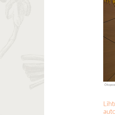
Liht
aut