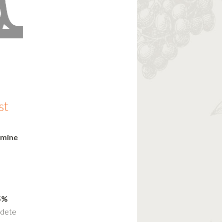
st
emine
 5%
odete