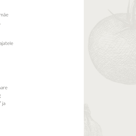
amäe
.
ajatele
are
g
 ja