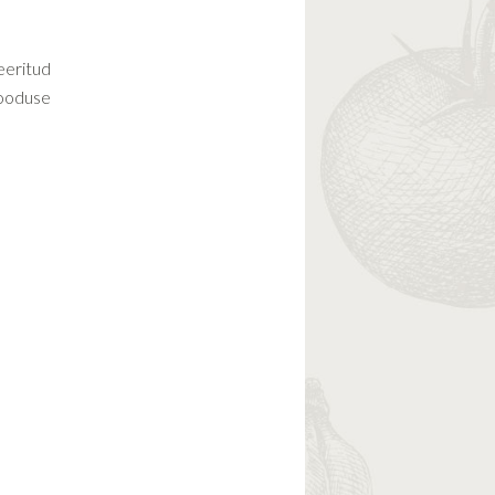
eeritud
looduse