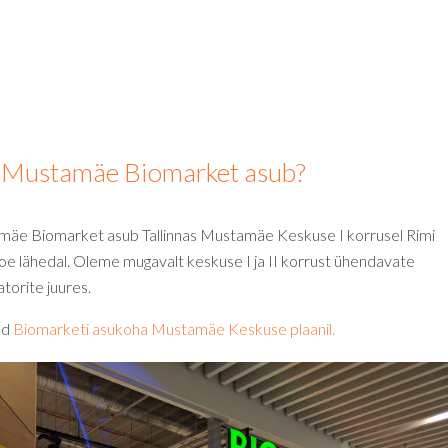
 Mustamäe Biomarket asub?
äe Biomarket asub Tallinnas Mustamäe Keskuse I korrusel Rimi
oe lähedal. Oleme mugavalt keskuse I ja II korrust ühendavate
torite juures.
iad
Biomarketi asukoha Mustamäe Keskuse plaanil.