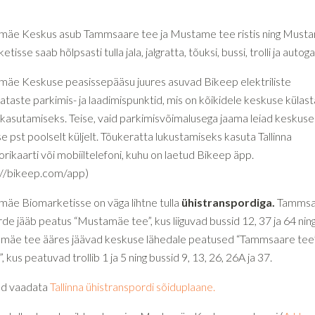
äe Keskus asub Tammsaare tee ja Mustame tee ristis ning Must
tisse saab hõlpsasti tulla jala, jalgratta, tõuksi, bussi, trolli ja autoga
äe Keskuse peasissepääsu juures asuvad Bikeep elektriliste
ataste parkimis- ja laadimispunktid, mis on kõikidele keskuse külast
 kasutamiseks. Teise, vaid parkimisvõimalusega jaama leiad keskuse
e pst poolselt küljelt. Tõukeratta lukustamiseks kasuta Tallinna
rikaarti või mobiiltelefoni, kuhu on laetud Bikeep äpp.
://bikeep.com/app)
äe Biomarketisse on väga lihtne tulla
ühistranspordiga.
Tammsa
rde jääb peatus “Mustamäe tee”, kus liiguvad bussid 12, 37 ja 64 nin
äe tee ääres jäävad keskuse lähedale peatused “Tammsaare tee”
, kus peatuvad trollib 1 ja 5 ning bussid 9, 13, 26, 26A ja 37.
aad vaadata
Tallinna ühistranspordi sõiduplaane.