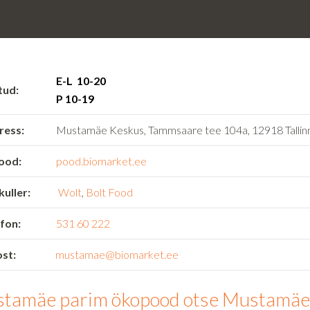
E-L 10-20
tud:
P 10-19
ress:
Mustamäe Keskus, Tammsaare tee 104a, 12918 Tallin
ood:
pood.biomarket.ee
kuller:
Wolt
,
Bolt Food
fon:
531 60 222
st:
mustamae@biomarket.ee
tamäe parim ökopood otse Mustamäe