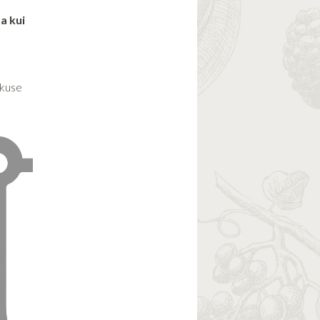
a kui
skuse