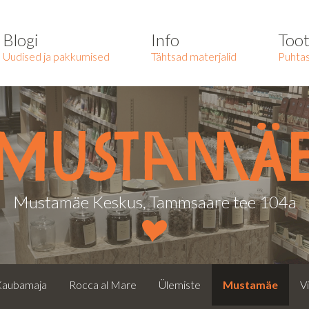
Blogi
Info
Too
Uudised ja pakkumised
Tähtsad materjalid
Puhtas
Mustamä
Mustamäe Keskus, Tammsaare tee 104a
Kaubamaja
Rocca al Mare
Ülemiste
Mustamäe
Vi