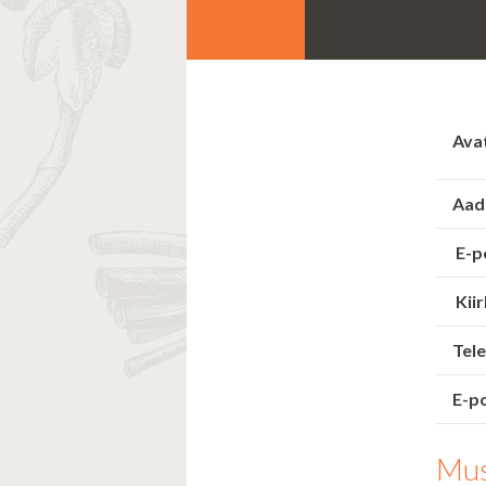
Ava
Aad
E-p
Kiir
Tele
E-po
Mus