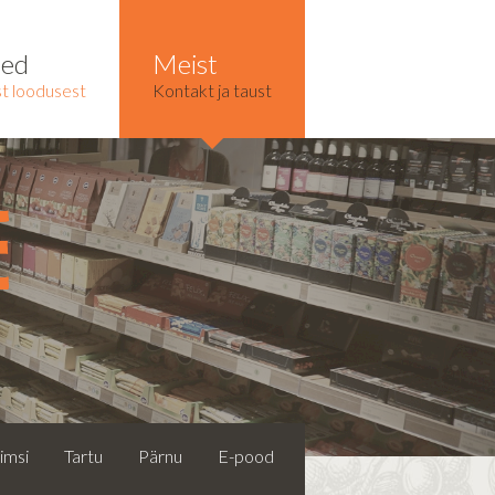
ted
Meist
t loodusest
Kontakt ja taust
e
imsi
Tartu
Pärnu
E-pood