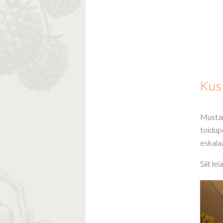
Kus
Mustam
toidup
eskalaa
Siit le