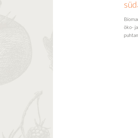
süd
Biomar
öko- j
puhtan