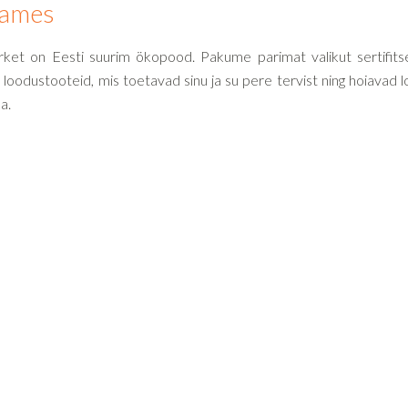
ames
ket on Eesti suurim ökopood. Pakume parimat valikut sertifits
a loodustooteid, mis toetavad sinu ja su pere tervist ning hoiavad 
a.