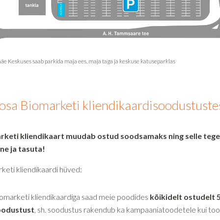
osa Biomarketi kliendikaardisoodustuste
rketi kliendikaart muudab ostud soodsamaks ning selle teg
tne ja tasuta!
keti kliendikaardi hüved:
omarketi kliendikaardiga saad meie poodides
kõikidelt ostudelt
oodustust
, sh. soodustus rakendub ka kampaaniatoodetele kui to