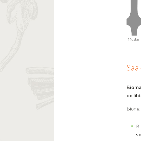
Saa 
Bioma
on lih
Biomar
Bi
s