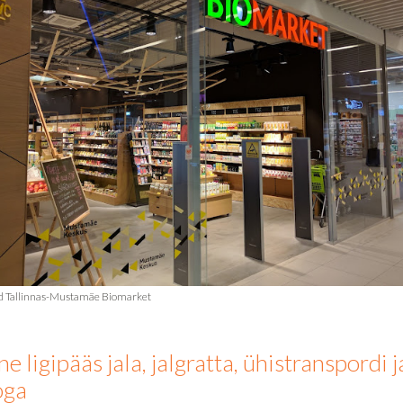
ne ligipääs jala, jalgratta, ühistranspordi j
oga