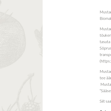
Mustam
Biomake
Mustam
tõuker
tasuta
Sõprus
transpo
(https
Mustam
tee ää
Mustam
“Sääse”
Siit s