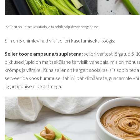
Siin on 5 enimlevinud viisi selleri kasutamiseks köögis:
Seller toore ampsuna/suupistena:
selleri vartest lõigatud 5-
pikkused jupid on maitseküllane tervislik vahepala, mis on mõnusa
krõmps ja värske. Kuna seller on kergelt soolakas, siis sobib teda
serveerida koos hummuse, tahiini, pähklimäärete, guacamole või
jogurtipõhise dipikastmega.