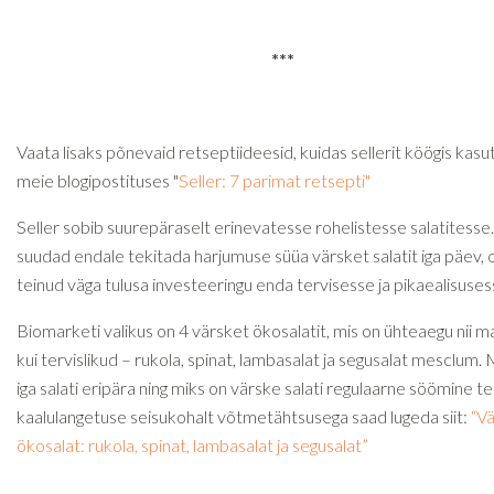
***
Vaata lisaks põnevaid retseptiideesid, kuidas sellerit köögis kasu
meie blogipostituses "
Seller: 7 parimat retsepti"
Seller sobib suurepäraselt erinevatesse rohelistesse salatitesse.
suudad endale tekitada harjumuse süüa värsket salatit iga päev, 
teinud väga tulusa investeeringu enda tervisesse ja pikaealisuses
Biomarketi valikus on 4 värsket ökosalatit, mis on ühteaegu nii m
kui tervislikud – rukola, spinat, lambasalat ja segusalat mesclum. 
iga salati eripära ning miks on värske salati regulaarne söömine te
kaalulangetuse seisukohalt võtmetähtsusega saad lugeda siit:
“V
ökosalat: rukola, spinat, lambasalat ja segusalat”