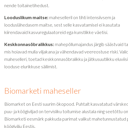
nende toitainetihedust.
Looduslikum maitse:
maheselleril on tihti intensiivsem ja
looduslähedasem maitse, sest selle kasvatamisel ei kasutata
kiirendavaid kasvuregulaatoreid ega kunstlikke väetisi.
Keskkonnasõbralikkus:
mahepõllumajandus järgib säästvaid ta
mis hoiavad mulla viljakana ja vähendavad veereostuse riski. Vali
maheselleri, toetad keskkonnasõbralikku ja jätkusuutlikku eluviisi
looduse elurikkuse säilimist.
Biomarketi maheseller
Biomarket on Eesti suurim ökopood. Puhtalt kasvatatud värske
puu- ja köögiviljad on tervisliku toitumise alustala ning seetõttu o
Biomarketi eesmärk pakkuda parimat valikut mahetunnustatud p
köögivilju Eestis.