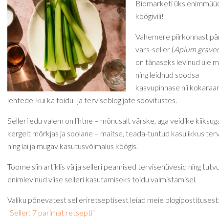
Biomarketi üks enimmü
köögivili!
Vahemere piirkonnast pär
vars-seller (
Apium grave
on tänaseks levinud üle 
ning leidnud soodsa
kasvupinnase nii kokara
lehtedel kui ka toidu- ja terviseblogijate soovitustes.
Selleri edu valem on lihtne – mõnusalt värske, aga veidike kiiksug
kergelt mõrkjas ja soolane – maitse, teada-tuntud kasulikkus terv
ning lai ja mugav kasutusvõimalus köögis.
Toome siin artiklis välja selleri peamised tervisehüvesid ning tut
enimlevinud viise selleri kasutamiseks toidu valmistamisel.
Valiku põnevatest selleriretseptisest leiad meie blogipostitusest
"Seller: 7 parimat retsepti"