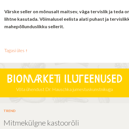
Värske seller on mõnusalt maitsev, väga tervislik ja teda o
lihtne kasutada. Võimalusel eelista alati puhast ja tervislik
mahepõllunduslikku sellerit.
Tagasi üles ↑
Biomarketi iluteenused
Võta ühendust Dr. Hauschka jumestuskunstnikuga
TREND
Mitmekülgne kastoorõli