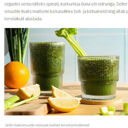
segades seda näiteks spinati, kurkumi ja õuna või sidruniga. Selle
smuutile lisaks maitsele ka kasulikke toit- ja kiduaineid ning aitab
tervislikult alustada.