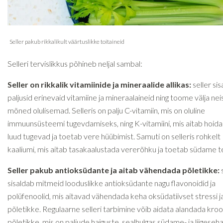
Selleri tervislikkus põhineb neljal sambal:
Seller on rikkalik vitamiinide ja mineraalide allikas:
seller si
paljusid erinevaid vitamiine ja mineraalaineid ning toome välja nei
mõned olulisemad. Selleris on palju C-vitamiin, mis on oluline
immuunsüsteemi tugevdamiseks, ning K-vitamiini, mis aitab hoid
luud tugevad ja toetab vere hüübimist. Samuti on selleris rohkelt
kaaliumi, mis aitab tasakaalustada vererõhku ja toetab südame te
Seller pakub antioksüdante ja aitab vähendada põletikke:
sisaldab mitmeid looduslikke antioksüdante nagu flavonoidid ja
polüfenoolid, mis aitavad vähendada keha oksüdatiivset stressi j
põletikke. Regulaarne selleri tarbimine võib aidata alandada kroon
põletikke, mis on paljude haiguste, sealhulgas südame- ja liigeseha