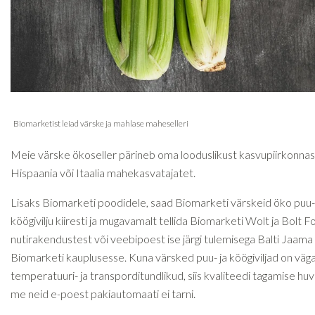
Meie värske ökoseller pärineb oma looduslikust kasvupiirkonnas
Hispaania või Itaalia mahekasvatajatet.
Lisaks Biomarketi poodidele, saad Biomarketi värskeid öko puu-
köögivilju kiiresti ja mugavamalt tellida Biomarketi Wolt ja Bolt 
nutirakendustest või veebipoest ise järgi tulemisega Balti Jaama
Biomarketi kauplusesse. Kuna värsked puu- ja köögiviljad on väg
temperatuuri- ja transporditundlikud, siis kvaliteedi tagamise hu
me neid e-poest pakiautomaati ei tarni.