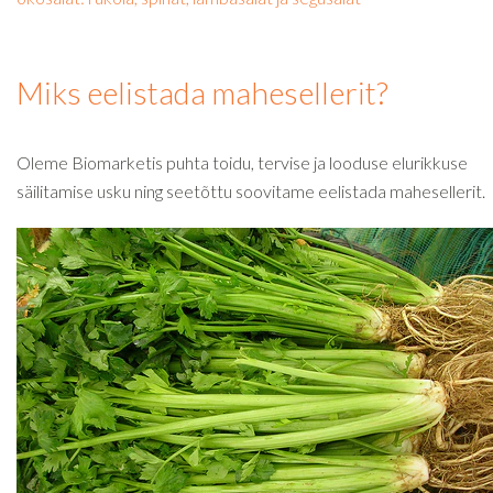
Miks eelistada mahesellerit?
Oleme Biomarketis puhta toidu, tervise ja looduse elurikkuse
säilitamise usku ning seetõttu soovitame eelistada mahesellerit.