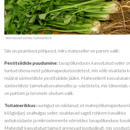
Siin on peamised põhjused, miks maheseller on parem valik:
Pestitsiidide puudumine:
tavapõllunduses kasvatatud
seller o
tuntud ühena neist põllumajandustoodetest, mis võib sisaldada k
määral sünteetiliste pestitsiidide jääke. Mahesellerit kasvatatak
sünteetiliste taimekaitsevahendite ja -väetisteta, mis tähendab,
on puhtam ja tervisele ohutum valik.
Toitainerikkus:
uuringud on näidanud, et mahepõllumajandusest
köögiviljad, sealhulgas seller, sisaldavad sageli rohkem kasulikke
antioksüdante ja mikroelemente võrreldes tavapõllunduse tood
Mahedalt kasvatatud taimed arenevad looduslikult, mis soodust