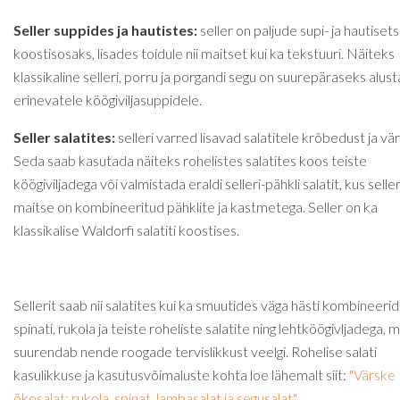
Seller suppides ja hautistes:
seller on paljude supi- ja hautiset
koostisosaks, lisades toidule nii maitset kui ka tekstuuri. Näiteks
klassikaline selleri, porru ja porgandi segu on suurepäraseks alust
erinevatele köögiviljasuppidele.
Seller salatites:
selleri varred lisavad salatitele krõbedust ja vä
Seda saab kasutada näiteks rohelistes salatites koos teiste
köögiviljadega või valmistada eraldi selleri-pähkli salatit, kus seller
maitse on kombineeritud pähklite ja kastmetega. Seller on ka
klassikalise Waldorfi salatiti koostises.
Sellerit saab nii salatites kui ka smuutides väga hästi kombineeri
spinati, rukola ja teiste roheliste salatite ning lehtköögivljadega, m
suurendab nende roogade tervislikkust veelgi. Rohelise salati
kasulikkuse ja kasutusvõimaluste kohta loe lähemalt siit:
"Värske
ökosalat: rukola, spinat, lambasalat ja segusalat"