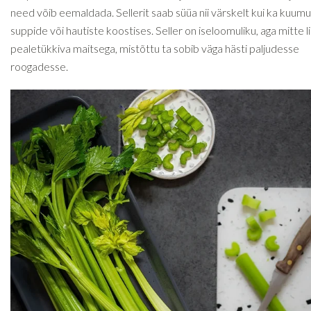
need võib eemaldada. Sellerit saab süüa nii värskelt kui ka kuumu
suppide või hautiste koostises. Seller on iseloomuliku, aga mitte li
pealetükkiva maitsega, mistõttu ta sobib väga hästi paljudesse
roogadesse.