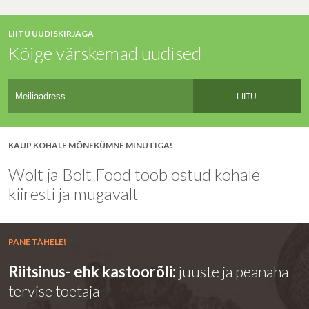
LIITU UUDISKIRJAGA
Kõige värskemad uudised
LIITU
KAUP KOHALE MÕNEKÜMNE MINUTIGA!
Wolt ja Bolt Food toob ostud kohale
kiiresti ja mugavalt
PANE TÄHELE!
Riitsinus- ehk kastoorõli:
juuste ja peanaha
tervise toetaja