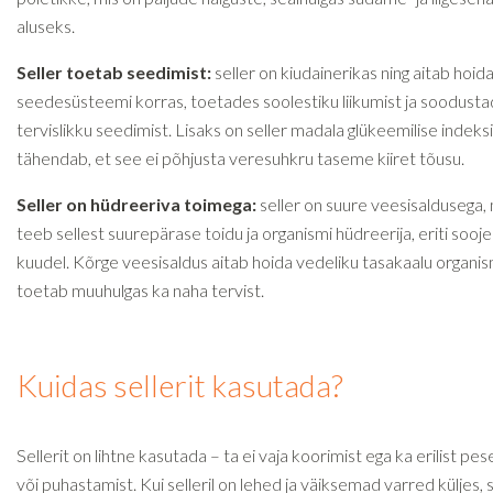
aluseks.
Seller toetab seedimist:
seller on kiudainerikas ning aitab hoid
seedesüsteemi korras, toetades soolestiku liikumist ja soodust
tervislikku seedimist. Lisaks on seller madala glükeemilise indeksi
tähendab, et see ei põhjusta veresuhkru taseme kiiret tõusu.
Seller on hüdreeriva toimega:
seller on suure veesisaldusega,
teeb sellest suurepärase toidu ja organismi hüdreerija, eriti sooj
kuudel. Kõrge veesisaldus aitab hoida vedeliku tasakaalu organism
toetab muuhulgas ka naha tervist.
Kuidas sellerit kasutada?
Sellerit on lihtne kasutada – ta ei vaja koorimist ega ka erilist pe
või puhastamist. Kui selleril on lehed ja väiksemad varred küljes, s