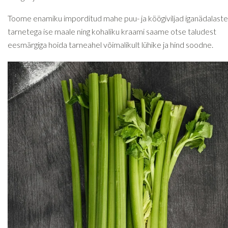
Toome enamiku imporditud mahe puu- ja köögiviljad iganädalaste
tarnetega ise maale ning kohaliku kraami saame otse taludest
eesmärgiga hoida tarneahel võimalikult lühike ja hind soodne.