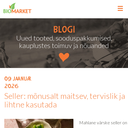
Blogi
Uued tooted, sooduspakkumised,
kauplustes toimuv ja nõuanded
09
jaanuar
2026
Seller: mõnusalt maitsev, tervislik ja
lihtne kasutada
Mahlane värske seller on