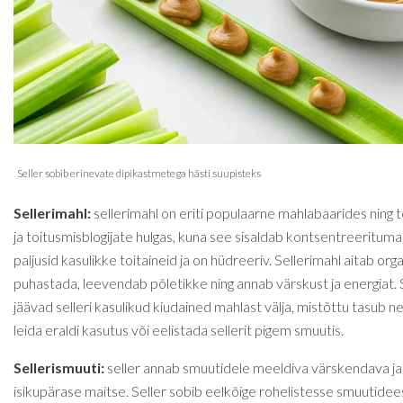
Sellerimahl:
sellerimahl on eriti populaarne mahlabaarides ning t
ja toitusmisblogijate hulgas, kuna see sisaldab kontsentreeritumal
paljusid kasulikke toitaineid ja on hüdreeriv. Sellerimahl aitab org
puhastada, leevendab põletikke ning annab värskust ja energiat.
jäävad selleri kasulikud kiudained mahlast välja, mistõttu tasub ne
leida eraldi kasutus või eelistada sellerit pigem smuutis.
Sellerismuuti:
seller annab smuutidele meeldiva värskendava ja
isikupärase maitse. Seller sobib eelkõige rohelistesse smuutide