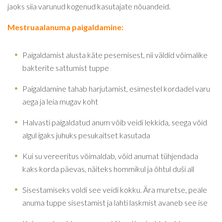
jaoks siia varunud kogenud kasutajate nõuandeid.
Mestruaalanuma paigaldamine:
Paigaldamist alusta käte pesemisest, nii väldid võimalike
bakterite sattumist tuppe
Paigaldamine tahab harjutamist, esimestel kordadel varu
aega ja leia mugav koht
Halvasti paigaldatud anum võib veidi lekkida, seega võid
algul igaks juhuks pesukaitset kasutada
Kui su vereeritus võimaldab, võid anumat tühjendada
kaks korda päevas, näiteks hommikul ja õhtul duši all
Sisestamiseks voldi see veidi kokku. Ära muretse, peale
anuma tuppe sisestamist ja lahti laskmist avaneb see ise