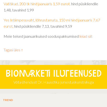
Vatitikud, 200 tk hind jaanuaris 1,59 eurot,
hind püsikliendile
1,48, tavahind 1,99
Yes Intiimpesuvaht, lõhnastamata, 150 ml hind jaanuaris 7,67
eurot,
hind püsikliendile 7,13, tavahind 9,59
Meie teised jaanuarikuised sooduspakkumised
leiad siit
Tagasi üles ↑
Biomarketi iluteenused
Võta ühendust Dr. Hauschka jumestuskunstnikuga
TREND