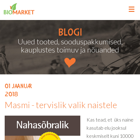
Blogi
Uued tooted, sooduspakkumised,
kauplustes toimuv ja nõuanded
01
jaanuar
2018
Masmi - tervislik valik naistele
Kas tead, et üks naine
kasutab elu jooksul
keskmiselt kuni 10000