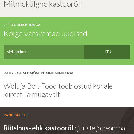
Mitmekülgne kastoorõli
LIITU UUDISKIRJAGA
Kõige värskemad uudised
LIITU
KAUP KOHALE MÕNEKÜMNE MINUTIGA!
Wolt ja Bolt Food toob ostud kohale
kiiresti ja mugavalt
PANE TÄHELE!
Riitsinus- ehk kastoorõli:
juuste ja peanaha