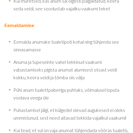
Kui muretsed, kas anum sai õigesti paigaldatud, keera
seda veidi, see soodustab vajaliku vaakumi teket
Eemaldamine
Eemalda anumake tualetipoti kohal ning tühjenda see
sinnasamasse
Anuma ja tupeseinte vahel tekkinud vaakumi
vabastamiseks pigista anumat alumisest otsast veidi
kokku, keera veidi ja tõmba siis välja
Pühi anum tualettpaberiga puhtaks, võimalusel loputa
voolava veega üle
Puhastamisel jälgi, et külgedel olevad augukesed ei oleks
ummistunud, sest need aitavad tekkida vajalikul vaakumil
Kui tead, et sul on vaja anumat tühjendada võõras tualetis,