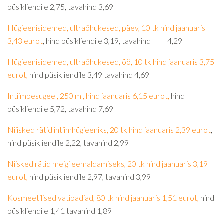
püsikliendile 2,75, tavahind 3,69
Hügieenisidemed, ultraõhukesed, päev, 10 tk hind jaanuaris
3,43 eurot
, hind püsikliendile 3,19, tavahind 4,29
Hügieenisidemed, ultraõhukesed, öö, 10 tk hind jaanuaris 3,75
eurot,
hind püsikliendile 3,49 tavahind 4,69
Intiimpesugeel, 250 ml, hind jaanuaris 6,15 eurot,
hind
püsikliendile 5,72, tavahind 7,69
Niiisked rätid intiimhügieeniks, 20 tk hind jaanuaris 2,39 eurot
,
hind püsikliendile 2,22, tavahind 2,99
Niisked rätid meigi eemaldamiseks, 20 tk hind jaanuaris 3,19
eurot,
hind püsikliendile 2,97, tavahind 3,99
Kosmeetilised vatipadjad, 80 tk hind jaanuaris 1,51 eurot,
hind
püsikliendile 1,41 tavahind 1,89