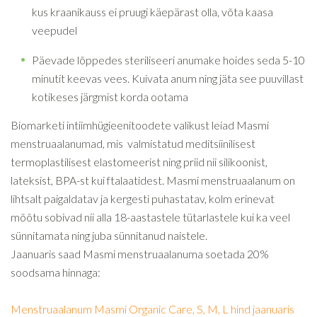
kus kraanikauss ei pruugi käepärast olla, võta kaasa
veepudel
Päevade lõppedes steriliseeri anumake hoides seda 5-10
minutit keevas vees. Kuivata anum ning jäta see puuvillast
kotikeses järgmist korda ootama
Biomarketi intiimhügieenitoodete valikust leiad Masmi
menstruaalanumad, mis valmistatud meditsiinilisest
termoplastilisest elastomeerist ning priid nii silikoonist,
lateksist, BPA-st kui ftalaatidest. Masmi menstruaalanum on
lihtsalt paigaldatav ja kergesti puhastatav, kolm erinevat
mõõtu sobivad nii alla 18-aastastele tütarlastele kui ka veel
sünnitamata ning juba sünnitanud naistele.
Jaanuaris saad Masmi menstruaalanuma soetada 20%
soodsama hinnaga:
Menstruaalanum Masmi Organic Care, S, M, L hind jaanuaris