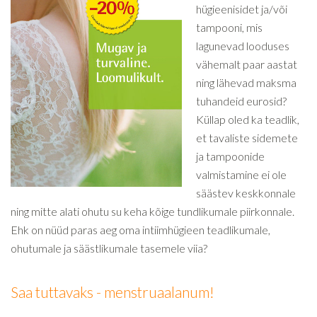
hügieenisidet ja/või
tampooni, mis
lagunevad looduses
vähemalt paar aastat
ning lähevad maksma
tuhandeid eurosid?
Küllap oled ka teadlik,
et tavaliste sidemete
ja tampoonide
valmistamine ei ole
säästev keskkonnale
ning mitte alati ohutu su keha kõige tundlikumale piirkonnale.
Ehk on nüüd paras aeg oma intiimhügieen teadlikumale,
ohutumale ja säästlikumale tasemele viia?
Saa tuttavaks - menstruaalanum!