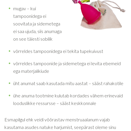
mugav – kui
tampoonidega ei
soovitata ja sidemetega
ei saa ujuda, siis anumaga
on see täiesti sobilik
võrreldes tampoonidega ei tekita tupekuivust
võrreldes tampoonide ja sidemetega ei levita ebemeid
ega materjalikiude
üht anumat saab kasutada mitu aastat – sääst rahakotile
ühe anuma tootmine kulutab kordades vähem erinevaid
looduslikke ressursse – sääst keskkonnale
Esmapilgul ehk veidi võõrastav menstruaalanum vajab
kasutama asudes natuke harjumist, seepärast oleme sinu