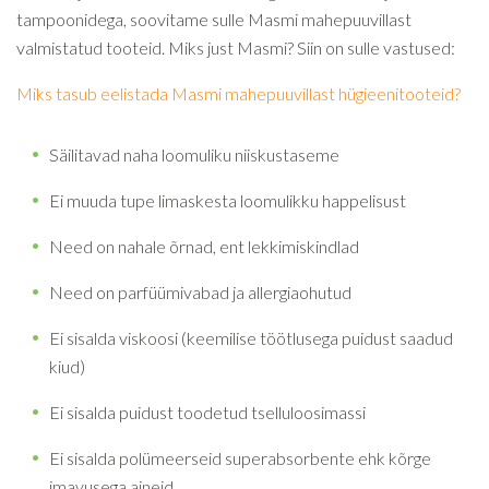
tampoonidega, soovitame sulle Masmi mahepuuvillast
valmistatud tooteid. Miks just Masmi? Siin on sulle vastused:
Miks tasub eelistada Masmi mahepuuvillast hügieenitooteid?
Säilitavad naha loomuliku niiskustaseme
Ei muuda tupe limaskesta loomulikku happelisust
Need on nahale õrnad, ent lekkimiskindlad
Need on parfüümivabad ja allergiaohutud
Ei sisalda viskoosi (keemilise töötlusega puidust saadud
kiud)
Ei sisalda puidust toodetud tselluloosimassi
Ei sisalda polümeerseid superabsorbente ehk kõrge
imavusega aineid