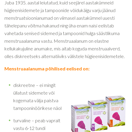
Juba 1935. aastal leiutatud, kuid seejärel aastakümneid
hügieenisidemete ja tampoonide võidukäigu varju jäänud
menstruatsioonianumad on viimasel aastakümnel uuesti
tähelepanu võitma hakanud ning üha enam naisi eelistab
vahetada senised sidemed ja tampoonid hulga säästlikuma
menstruaalanuma vastu. Menstruaalanum on elastne
kellukakujuline anumake, mis aitab koguda menstruaalverd,
olles diskreetseks alternatiiviks välistele hügieenisidemetele.
Menstruaalanuma põhilised eelised on:
diskreetne – ei mingit
üllatust sidemete või
kogemata välja paistva
tampooninöörikese näol
turvaline – peab vapralt
vastu 6-12 tundi