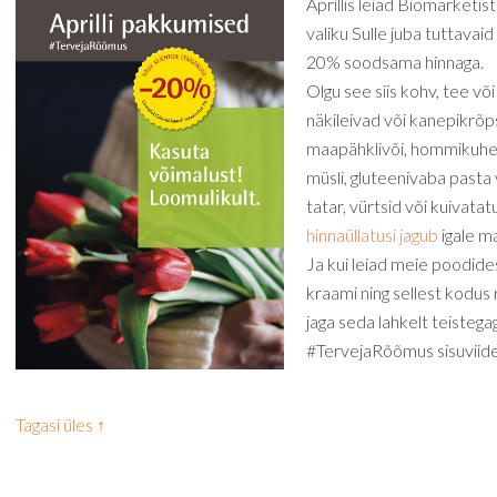
Aprillis leiad Biomarketist 
valiku Sulle juba tuttava
20% soodsama hinnaga.
Olgu see siis kohv, tee võ
näkileivad või kanepikrõpsu
maapähklivõi, hommikuhe
müsli, gluteenivaba pasta v
tatar, vürtsid või kuivatat
hinnaüllatusi jagub
igale ma
Ja kui leiad meie poodid
kraami ning sellest kodus
jaga seda lahkelt teistega
#TervejaRõõmus sisuviide
Tagasi üles ↑