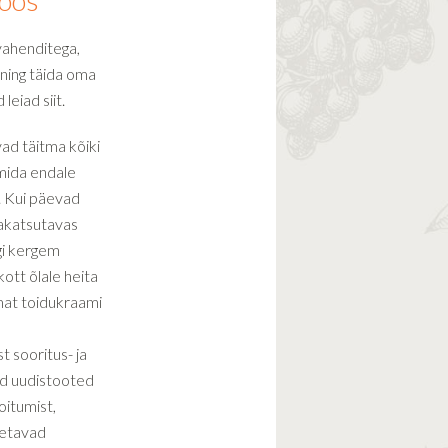
koos
vahenditega,
 ning täida oma
eiad siit.
ad täitma kõiki
 mida endale
. Kui päevad
gakatsutavas
gi kergem
kott õlale heita
mat toidukraami
st sooritus- ja
d uudistooted
oitumist,
oetavad