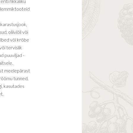
eriti rikkaliku
id lemmiktooteid
i karastusjook,
d, oliiviõli või
lbed või krõbe
õi tervislik
ud puuviljad -
itsele.
est meelepärast
 rõõmu tunned,
gi, kasutades
t.