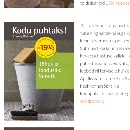
toidulisandid
15% soodsa
Kui talveunest ärganud p
tube ning näitab näpuga k
kuhu talvemustus pesa on
Sul muud, kui küürimisvah
kevadpuhastuse kallale. K
puhastusvahendeid valid, si
leebed nii tervisele kui 
Aprillis varustame Sind S
keskkonnasõbralike
kodupuhastusvahendite
soodsamalt.