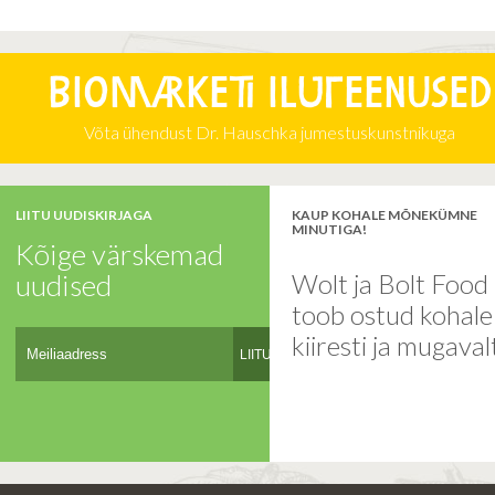
Biomarketi iluteenused
Võta ühendust Dr. Hauschka jumestuskunstnikuga
LIITU UUDISKIRJAGA
KAUP KOHALE MÕNEKÜMNE
MINUTIGA!
Kõige värskemad
uudised
Wolt ja Bolt Food
toob ostud kohal
kiiresti ja mugaval
LIITU