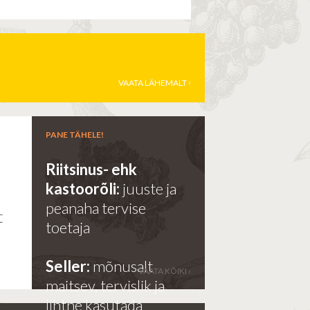
VAATA LÄHEMALT
PANE TÄHELE!
Riitsinus- ehk
kastoorõli:
juuste ja
e
peanaha tervise
t
toetaja
Seller:
mõnusalt
VAATA KÕIKI ›
maitsev, tervislik ja
lihtne kasutada