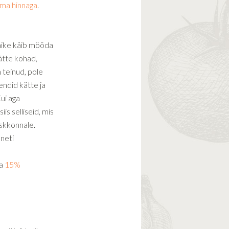
ma hinnaga
.
äike käib mööda
ätte kohad,
 teinud, pole
endid kätte ja
ui aga
is selliseid, mis
keskkonnale.
oneti
ga
15%