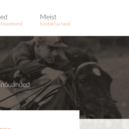
ted
Meist
t loodusest
Kontakt ja taust
a nõuanded