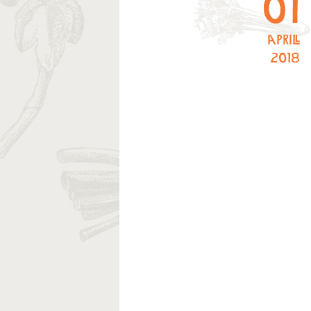
01
aprill
2018