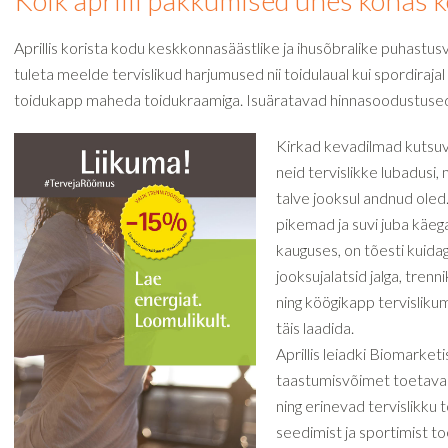
Kõik aprilli pakkumised ühes kohas 
Aprillis korista kodu keskkonnasäästlike ja ihusõbralike puhastus
tuleta meelde tervislikud harjumused nii toidulaual kui spordirajal
toidukapp maheda toidukraamiga. Isuäratavad hinnasoodustused l
Kirkad kevadilmad kutsuv
neid tervislikke lubadusi,
talve jooksul andnud oled
pikemad ja suvi juba käe
kauguses, on tõesti kuida
jooksujalatsid jalga, trenni
ning köögikapp tervisliku
täis laadida.
Aprillis leiadki Biomarketi
taastumisvõimet toetava
ning erinevad tervislikku t
seedimist ja sportimist t