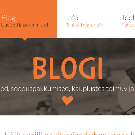
Blogi
Info
Too
Uudised ja pakkumised
Tähtsad materjalid
Puhtas
Blogi
ed, sooduspakkumised, kauplustes toimuv j