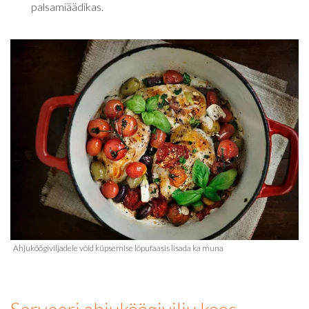
palsamiäädikas.
Serveeri ahjuköögivilju koos