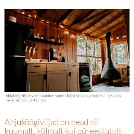
Ahjuköögiviljad on head nii
kuumalt, külmalt kui püreestatult