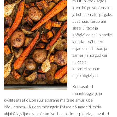
muutub köök sageli
kodu kõige soojemaks
ja hubasemaks paigaks.
Just nüüd tasub ahi
sisse lülitada ja
köögiviljad ahjuplaadile
laduda – vähesed
asjad on nii lihtsad ja
samas nii hõrgud kui
kuldselt
karamellistunud
ahjuköögiviljad.
Kui kasutad
maheköögivilju ja
kvaliteetset õli, on suurepärane maitseelamus juba
käeulatuses. Jälgides mõningaid lihtsad nõuandeid, mida
ahjuköögiviljade valmistamisel tasub silmas pidada, saavutad