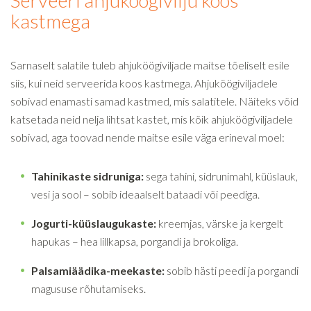
kastmega
Sarnaselt salatile tuleb ahjuköögiviljade maitse tõeliselt esile
siis, kui neid serveerida koos kastmega. Ahjuköögiviljadele
sobivad enamasti samad kastmed, mis salatitele. Näiteks võid
katsetada neid nelja lihtsat kastet, mis kõik ahjuköögiviljadele
sobivad, aga toovad nende maitse esile väga erineval moel:
Tahinikaste sidruniga:
sega tahini, sidrunimahl, küüslauk,
vesi ja sool – sobib ideaalselt bataadi või peediga.
Jogurti-küüslaugukaste:
kreemjas, värske ja kergelt
hapukas – hea lillkapsa, porgandi ja brokoliga.
Palsamiäädika-meekaste:
sobib hästi peedi ja porgandi
magususe rõhutamiseks.