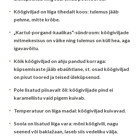
Köögiviljad on liiga tihedalt koos:
tulemus jääb
pehme, mitte krõbe.
„Kartul-porgand-kaalikas“-sündroom:
köögiviljade
mitmekesisus on väike ning tulemus on küll hea, aga
igavavõitu.
Kõik köögiviljad on ahju pandud korraga:
küpsemisaste jääb ebaühtlane, st. osad köögiviljad
on pisut toored ja teised üleküpsenud.
Pole lisatud piisavalt õli:
köögiviljade pind ei
karamellistu vaid pigem kuivab.
Temperatuur on liiga madal:
köögiviljad kuivavad.
Soola on lisatud liiga vara:
mõni köögivili, nagu
seened või baklažaan, laseb siis vedeliku välja.