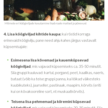
4. Lisa köögiviljad kihtide kaupa:
kui röstid korraga
erinevaid köögivilju, pane need ahju kahes järgus vastavalt
küpsemisajale:
Esimesena
lisa kõvemad ja kauemküpsevad
köögiviljad
, mis vajavad küpsemiseks ca. 35-50 minutit.
Siia gruppi kuuluvad: kartul, porgand, peet, kaalikas, naeris,
bataat (võib ka teise gruppi panna, kui lõikad väikesteks
kuubikuteks), juurseller, pastinaak, maapirn, kõrvits (eriti
kui on kõvakooreline sort, nt muskaatkõrvits).
Teisena lisa pehmemad ja kiiremini küpsevad
köögiviljad
, mis vajavad küpsemiseks 20-30 minutit. Siia