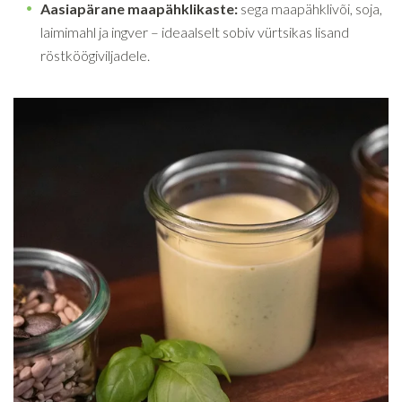
Aasiapärane maapähklikaste:
sega maapähklivõi, soja,
laimimahl ja ingver – ideaalselt sobiv vürtsikas lisand
röstköögiviljadele.