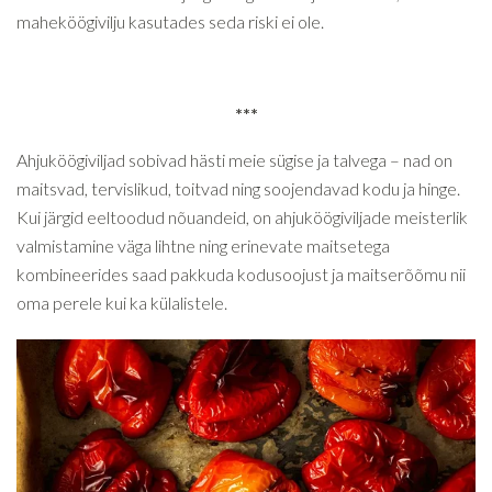
maheköögivilju kasutades seda riski ei ole.
***
Ahjuköögiviljad sobivad hästi meie sügise ja talvega – nad on
maitsvad, tervislikud, toitvad ning soojendavad kodu ja hinge.
Kui järgid eeltoodud nõuandeid, on ahjuköögiviljade meisterlik
valmistamine väga lihtne ning erinevate maitsetega
kombineerides saad pakkuda kodusoojust ja maitserõõmu nii
oma perele kui ka külalistele.