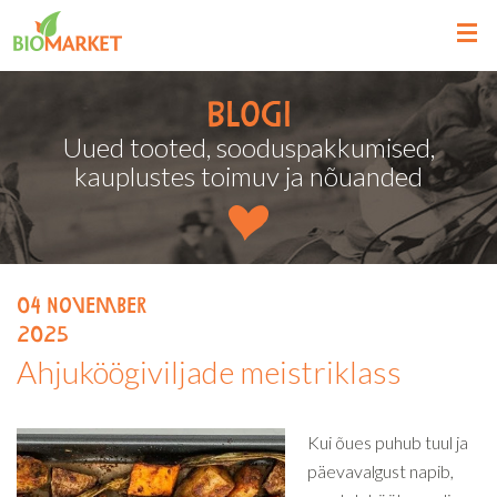
Blogi
Uued tooted, sooduspakkumised,
kauplustes toimuv ja nõuanded
04
november
2025
Ahjuköögiviljade meistriklass
Kui õues puhub tuul ja
päevavalgust napib,