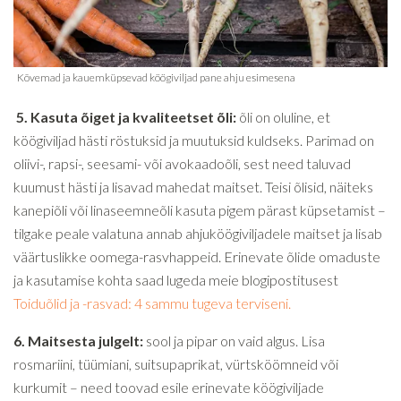
5. Kasuta õiget ja kvaliteetset õli:
õli on oluline, et
köögiviljad hästi röstuksid ja muutuksid kuldseks. Parimad on
oliivi-, rapsi-, seesami- või avokaadoõli, sest need taluvad
kuumust hästi ja lisavad mahedat maitset. Teisi õlisid, näiteks
kanepiõli või linaseemneõli kasuta pigem pärast küpsetamist –
tilgake peale valatuna annab ahjuköögiviljadele maitset ja lisab
väärtuslikke oomega-rasvhappeid. Erinevate õlide omaduste
ja kasutamise kohta saad lugeda meie blogipostitusest
Toiduõlid ja -rasvad: 4 sammu tugeva terviseni.
6. Maitsesta julgelt:
sool ja pipar on vaid algus. Lisa
rosmariini, tüümiani, suitsupaprikat, vürtsköömneid või
kurkumit – need toovad esile erinevate köögiviljade