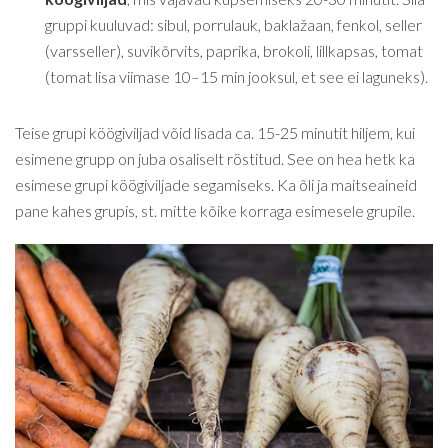
gruppi kuuluvad: sibul, porrulauk, baklažaan, fenkol, seller
(varsseller), suvikõrvits, paprika, brokoli, lillkapsas, tomat
(tomat lisa viimase 10–15 min jooksul, et see ei laguneks).
Teise grupi köögiviljad võid lisada ca. 15-25 minutit hiljem, kui
esimene grupp on juba osaliselt röstitud. See on hea hetk ka
esimese grupi köögiviljade segamiseks. Ka õli ja maitseaineid
pane kahes grupis, st. mitte kõike korraga esimesele grupile.