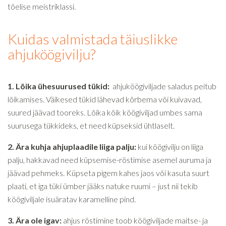
tõelise meistriklassi.
Kuidas valmistada täiuslikke
ahjuköögivilju?
1. Lõika ühesuurused tükid:
ahjuköögiviljade saladus peitub
lõikamises. Väikesed tükid lähevad kõrbema või kuivavad,
suured jäävad tooreks. Lõika kõik köögiviljad umbes sama
suurusega tükkideks, et need küpseksid ühtlaselt.
2. Ära kuhja ahjuplaadile liiga palju:
kui köögivilju on liiga
palju, hakkavad need küpsemise-röstimise asemel auruma ja
jäävad pehmeks. Küpseta pigem kahes jaos või kasuta suurt
plaati, et iga tüki ümber jääks natuke ruumi – just nii tekib
köögiviljale isuäratav karamelline pind.
3. Ära ole igav:
ahjus röstimine toob köögiviljade maitse- ja