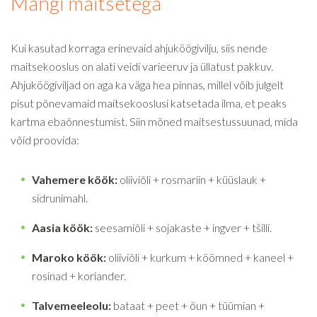
Mängi maitsetega
Kui kasutad korraga erinevaid ahjuköögivilju, siis nende
maitsekooslus on alati veidi varieeruv ja üllatust pakkuv.
Ahjuköögiviljad on aga ka väga hea pinnas, millel võib julgelt
pisut põnevamaid maitsekooslusi katsetada ilma, et peaks
kartma ebaõnnestumist. Siin mõned maitsestussuunad, mida
võid proovida:
Vahemere köök:
oliiviõli + rosmariin + küüslauk +
sidrunimahl.
Aasia köök:
seesamiõli + sojakaste + ingver + tšilli.
Maroko köök:
oliiviõli + kurkum + köömned + kaneel +
rosinad + koriander.
Talvemeeleolu:
bataat + peet + õun + tüümian +