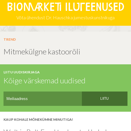
Biomarketi iluteenused
Võta ühendust Dr. Hauschka jumestuskunstnikuga
TREND
Mitmekülgne kastoorõli
LIITU UUDISKIRJAGA
Kõige värskemad uudised
LIITU
KAUP KOHALE MÕNEKÜMNE MINUTIGA!