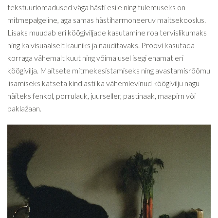
tekstuuriomadused väga hästi esile ning tulemuseks on
mitmepalgeline, aga samas hästiharmoneeruv maitsekooslus.
Lisaks muudab eri köögiviljade kasutamine roa tervislikumaks
ning ka visuaalselt kauniks ja nauditavaks. Proovi kasutada
korraga vähemalt kuut ning võimalusel isegi enamat eri
köögivilja. Maitsete mitmekesistamiseks ning avastamisrõõmu
lisamiseks katseta kindlasti ka vähemlevinud köögivilju nagu
näiteks fenkol, porrulauk, juurseller, pastinaak, maapirn või
baklažaan.