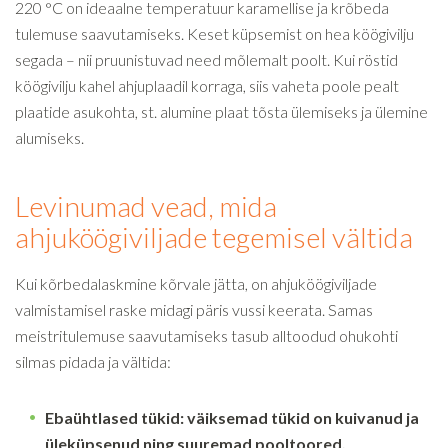
220 °C on ideaalne temperatuur karamellise ja krõbeda
tulemuse saavutamiseks. Keset küpsemist on hea köögivilju
segada – nii pruunistuvad need mõlemalt poolt. Kui röstid
köögivilju kahel ahjuplaadil korraga, siis vaheta poole pealt
plaatide asukohta, st. alumine plaat tõsta ülemiseks ja ülemine
alumiseks.
Levinumad vead, mida
ahjuköögiviljade tegemisel vältida
Kui kõrbedalaskmine kõrvale jätta, on ahjuköögiviljade
valmistamisel raske midagi päris vussi keerata. Samas
meistritulemuse saavutamiseks tasub alltoodud ohukohti
silmas pidada ja vältida:
Ebaühtlased tükid:
väiksemad tükid on kuivanud ja
üleküpsenud ning suuremad pooltoored.