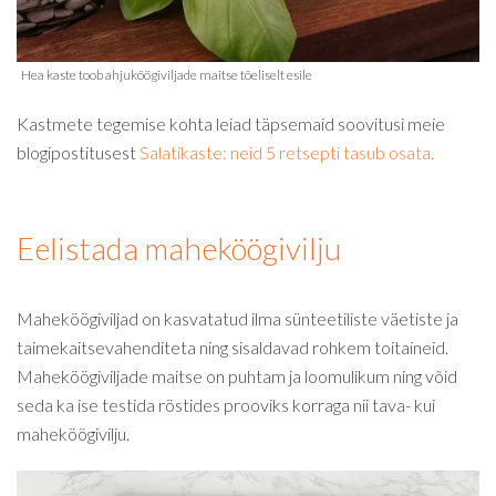
Kastmete tegemise kohta leiad täpsemaid soovitusi meie
blogipostitusest
Salatikaste: neid 5 retsepti tasub osata.
Eelistada maheköögivilju
Maheköögiviljad on kasvatatud ilma sünteetiliste väetiste ja
taimekaitsevahenditeta ning sisaldavad rohkem toitaineid.
Maheköögiviljade maitse on puhtam ja loomulikum ning võid
seda ka ise testida röstides prooviks korraga nii tava- kui
maheköögivilju.