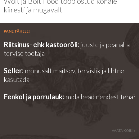
Wolt ja Bolt Food toob ostud kohale
kiiresti ja mugavalt
PANE TÄHELE!
Riitsinus- ehk kastoorõli:
juuste ja peanaha
tervise toetaja
Seller:
mõnusalt maitsev, tervislik ja lihtne
kasutada
Fenkol ja porrulauk:
mida head nendest teha?
VAATA KÕIKI ›