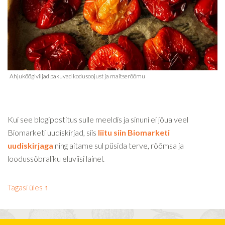
Kui see blogipostitus sulle meeldis ja sinuni ei jõua veel
Biomarketi uudiskirjad, siis
liitu siin Biomarketi
uudiskirjaga
ning aitame sul püsida terve, rõõmsa ja
loodussõbraliku eluviisi lainel.
Tagasi üles ↑