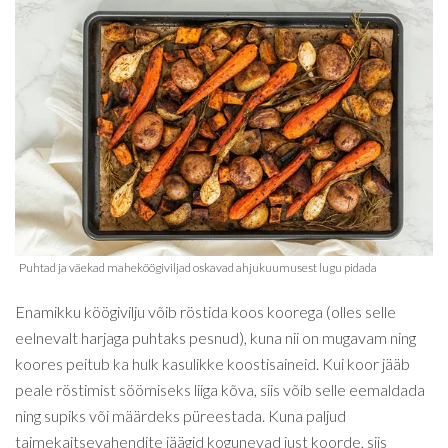
Enamikku köögivilju võib röstida koos koorega (olles selle
eelnevalt harjaga puhtaks pesnud), kuna nii on mugavam ning
koores peitub ka hulk kasulikke koostisaineid. Kui koor jääb
peale röstimist söömiseks liiga kõva, siis võib selle eemaldada
ning supiks või määrdeks püreestada. Kuna paljud
taimekaitsevahendite jäägid kogunevad just koorde, siis