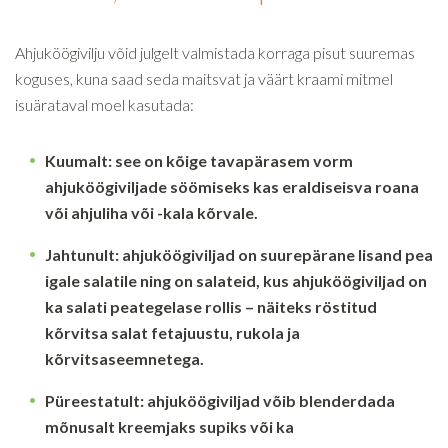
Ahjuköögivilju võid julgelt valmistada korraga pisut suuremas
koguses, kuna saad seda maitsvat ja väärt kraami mitmel
isuärataval moel kasutada:
Kuumalt:
see on kõige tavapärasem vorm
ahjuköögiviljade söömiseks kas eraldiseisva roana
või ahjuliha või -kala kõrvale.
Jahtunult:
ahjuköögiviljad on suurepärane lisand pea
igale salatile ning on salateid, kus ahjuköögiviljad on
ka salati peategelase rollis – näiteks röstitud
kõrvitsa salat fetajuustu, rukola ja
kõrvitsaseemnetega.
Püreestatult:
ahjuköögiviljad võib blenderdada
mõnusalt kreemjaks supiks või ka