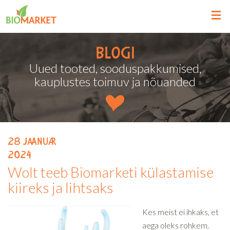
Blogi
Uued tooted, sooduspakkumised,
kauplustes toimuv ja nõuanded
28
jaanuar
2024
Wolt teeb Biomarketi külastamise
kiireks ja lihtsaks
Kes meist ei ihkaks, et
aega oleks rohkem.