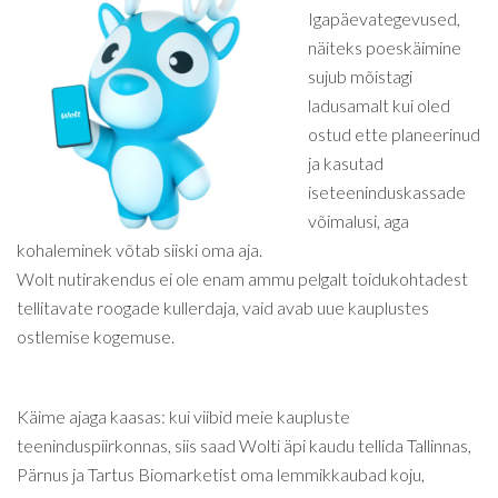
Igapäevategevused,
näiteks poeskäimine
sujub mõistagi
ladusamalt kui oled
ostud ette planeerinud
ja kasutad
iseteeninduskassade
võimalusi, aga
kohaleminek võtab siiski oma aja.
Wolt nutirakendus ei ole enam ammu pelgalt toidukohtadest
tellitavate roogade kullerdaja, vaid avab uue kauplustes
ostlemise kogemuse.
Käime ajaga kaasas: kui viibid meie kaupluste
teeninduspiirkonnas, siis saad Wolti äpi kaudu tellida Tallinnas,
Pärnus ja Tartus Biomarketist oma lemmikkaubad koju,