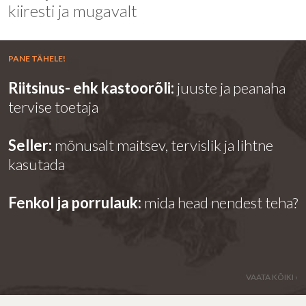
kiiresti ja mugavalt
PANE TÄHELE!
Riitsinus- ehk kastoorõli:
juuste ja peanaha
tervise toetaja
Seller:
mõnusalt maitsev, tervislik ja lihtne
kasutada
Fenkol ja porrulauk:
mida head nendest teha?
VAATA KÕIKI ›