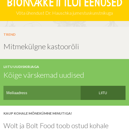
Biomarketi iluteenused
Võta ühendust Dr. Hauschka jumestuskunstnikuga
TREND
Mitmekülgne kastoorõli
LIITU UUDISKIRJAGA
Kõige värskemad uudised
LIITU
KAUP KOHALE MÕNEKÜMNE MINUTIGA!
Wolt ja Bolt Food toob ostud kohale