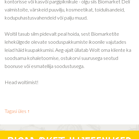
kontorisse või kasvõi pargipiknikule - olgu siis Biomarket Deli
valmistoite, värskeid puuvilju, kosmeetikat, toidulisandeid,
kodupuhastusvahendeid või palju muud.
Woltil tasub silm pidevalt peal hoida, sest Biomarketite
lehekülgede olevate sooduspakkumiste ikoonile vajutades
leiad häid kuupakkumisi. Aeg-ajalt üllatab Wolt oma kliente ka
soodsama kohaletoomise, ostukorvi suurusega seotud
boonuse või esmatellija soodustusega.
Head woltimist!
Tagasi üles ↑