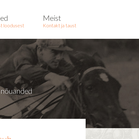
ted
Meist
t loodusest
Kontakt ja taust
a nõuanded