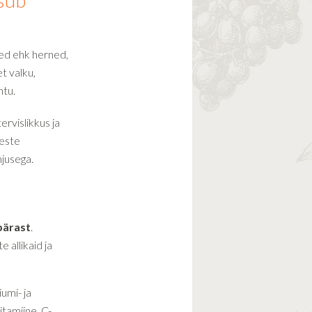
tsub
ed ehk herned,
t valku,
htu.
ervislikkus ja
meste
hjusega.
pärast
.
allikaid ja
liumi- ja
itamiine, C-