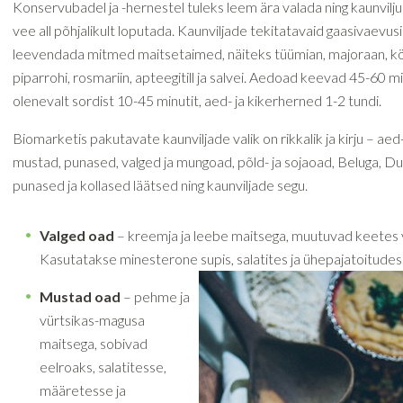
Konservubadel ja -hernestel tuleks leem ära valada ning kaunvilj
vee all põhjalikult loputada. Kaunviljade tekitatavaid gaasivaevus
leevendada mitmed maitsetaimed, näiteks tüümian, majoraan, 
piparrohi, rosmariin, apteegitill ja salvei. Aedoad keevad 45-60 mi
olenevalt sordist 10-45 minutit, aed- ja kikerherned 1-2 tundi.
Biomarketis pakutavate kaunviljade valik on rikkalik ja kirju – aed
mustad, punased, valged ja mungoad, põld- ja sojaoad, Beluga, Du 
punased ja kollased läätsed ning kaunviljade segu.
Valged oad
– kreemja ja leebe maitsega, muutuvad keetes v
Kasutatakse minesterone supis, salatites ja ühepajatoitudes
Mustad oad
– pehme ja
vürtsikas-magusa
maitsega, sobivad
eelroaks, salatitesse,
määretesse ja