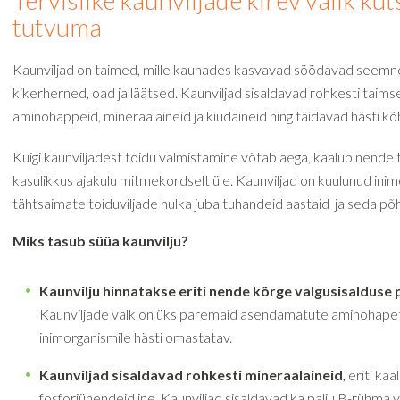
Tervislike kaunviljade kirev valik ku
tutvuma
Kaunviljad on taimed, mille kaunades kasvavad söödavad seemn
kikerherned, oad ja läätsed. Kaunviljad sisaldavad rohkesti taimse
aminohappeid, mineraalaineid ja kiudaineid ning täidavad hästi kõ
Kuigi kaunviljadest toidu valmistamine võtab aega, kaalub nende t
kasulikkus ajakulu mitmekordselt üle. Kaunviljad on kuulunud ini
tähtsaimate toiduviljade hulka juba tuhandeid aastaid ja seda põ
Miks tasub süüa kaunvilju?
Kaunvilju hinnatakse eriti nende kõrge valgusisalduse 
Kaunviljade valk on üks paremaid asendamatute aminohapete 
inimorganismile hästi omastatav.
Kaunviljad sisaldavad rohkesti mineraalaineid
, eriti kaa
fosforiühendeid jne. Kaunviljad sisaldavad ka palju B-rühma v