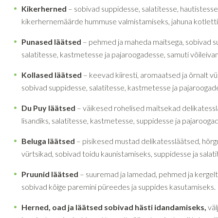
Kikerherned
– sobivad suppidesse, salatitesse, hautistess
kikerhernemäärde hummuse valmistamiseks, jahuna kotlett
Punased läätsed
– pehmed ja maheda maitsega, sobivad s
salatitesse, kastmetesse ja pajaroogadesse, samuti võileiv
Kollased läätsed
– keevad kiiresti, aromaatsed ja õrnalt vü
sobivad suppidesse, salatitesse, kastmetesse ja pajaroogad
Du Puy läätsed
– väikesed rohelised maitsekad delikatessl
lisandiks, salatitesse, kastmetesse, suppidesse ja pajarooga
Beluga läätsed
– pisikesed mustad delikatessläätsed, hõrgu
vürtsikad, sobivad toidu kaunistamiseks, suppidesse ja salati
Pruunid läätsed
– suuremad ja lamedad, pehmed ja kergelt
sobivad kõige paremini püreedes ja suppides kasutamiseks.
Herned, oad ja läätsed sobivad hästi idandamiseks,
väl