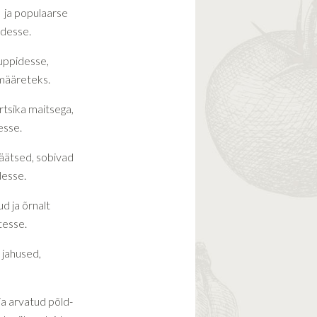
e ja populaarse
idesse.
uppidesse,
amääreteks.
rtsika maitsega,
esse.
äätsed, sobivad
desse.
d ja õrnalt
tesse.
 jahused,
ja arvatud põld-