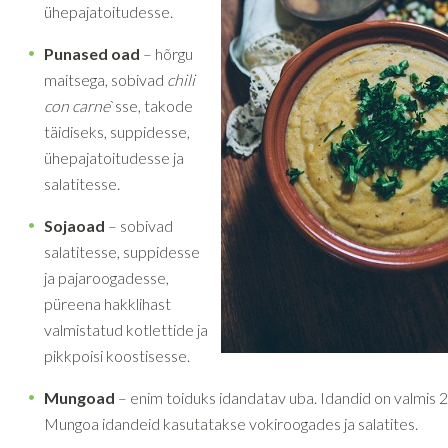
ühepajatoitudesse.
Punased oad
– hõrgu
maitsega, sobivad
chili
con carne
`sse, takode
täidiseks, suppidesse,
ühepajatoitudesse ja
salatitesse.
Sojaoad
– sobivad
salatitesse, suppidesse
ja pajaroogadesse,
püreena hakklihast
valmistatud kotlettide ja
pikkpoisi koostisesse.
Mungoad
– enim toiduks idandatav uba. Idandid on valmis 
Mungoa idandeid kasutatakse vokiroogades ja salatites.