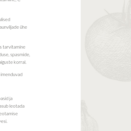
ulised
aunviljade ühe
s tarvitamine
duse, spasmide,
iguste korral.
na imenduvad
asid ja
tasub leotada
Leotamise
esi.