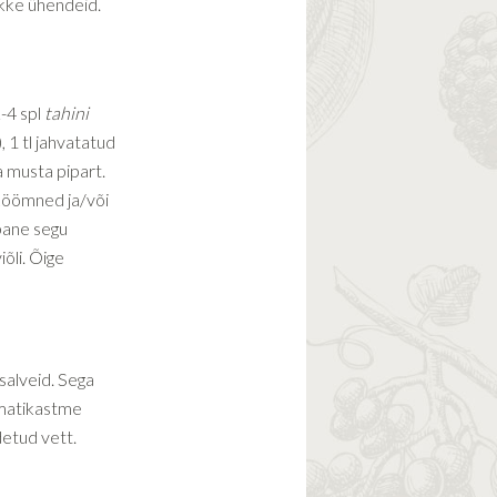
ikke ühendeid.
2-4 spl
tahini
 1 tl jahvatatud
a musta pipart.
sköömned ja/või
 pane segu
iõli. Õige
salveid. Sega
omatikastme
detud vett.