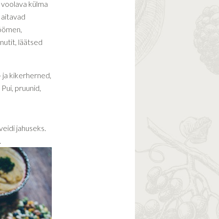
u voolava külma
i aitavad
köömen,
nutit, läätsed
- ja kikerherned,
Pui, pruunid,
eidi jahuseks.
.