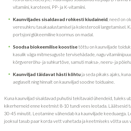
vitamiini, karoteeni, PP- ja K-vitamiini.
Kaunviljades sisaldavad rohkesti kiudaineid
, need on ol
veresuhkru tasakaalustamisel ja kolesterooli langetamisel. K
portsjoni glükeemiline koormus on madal.
Soodsa biokeemilise koostise
tõttu on kaunviljade toiduk
kasulik väga mitmesuguste tervisehädade, nagu vitamiinipuu
kõrgvererõhu- ja suhkurtõve, samuti maksa-, neeru- ja põieha
Kaunviljad täidavat hästi kõhtu
ja seda pikaks ajaks, ku
aeglaselt ning hinnalt on kaunviljad soodne toiduaine.
Kuna kaunviljad sisaldavad puhutisi tekitavaid ühendeid, tuleks ub
kikerherneid enne keetmist 8-10 tundi vees leotada. Läätsesid 
30-45 minutit. Leotamine vähendab ka kaunviljade keeduaega. 
jooksul tasub paar korda vett vahetada ja keetmiseks võtta uus v