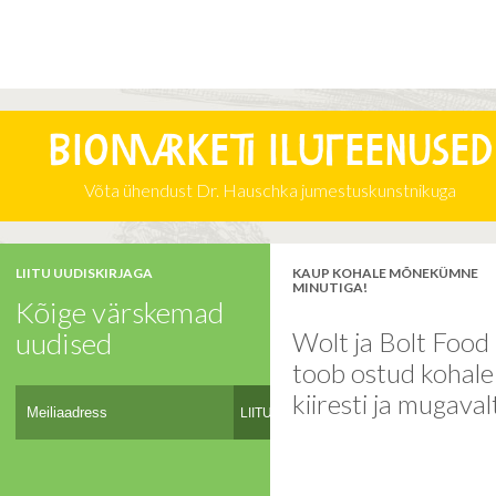
Biomarketi iluteenused
Võta ühendust Dr. Hauschka jumestuskunstnikuga
LIITU UUDISKIRJAGA
KAUP KOHALE MÕNEKÜMNE
MINUTIGA!
Kõige värskemad
uudised
Wolt ja Bolt Food
toob ostud kohal
kiiresti ja mugaval
LIITU