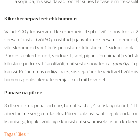
ja sojauba, mis sisaldavad toorelt süües tervisele mittekasul
Kikerhernepasteet ehk hummus
Vajad: 400 g konservitud kikerherneid, 4 spl oliiviõli, soovi korral 
seesamipastat (või 50 g röstitud ja jahvatatud seesamiseemneid),
vürtsköömneid või 1 küüs purustatud küüslauku , 1 sidrun, soola j
Püreesta kikerherned, veidi vett, sool, pipar, sidrunimahl ja vürt
küüslauk pudruks. Lisa oliivõli, maitsesta soovi korral
tahin
`iga ja
kaussi. Kui hummus on liiga paks, siis sega juurde veidi vett või oliiv
hummus peaks olema kreemjas, kuid mitte vedel.
Punase oa püree
3 dl keedetud punaseid ube, tomatikastet, 4 küüslauguküünt, 1 tl 
ained nuimikseriga ühtlaseks. Püree paksust saab reguleerida t
lisamisega, lõpuks võib õige konsistentsi saamiseks lisada ka kee
Tagasi üles ↑