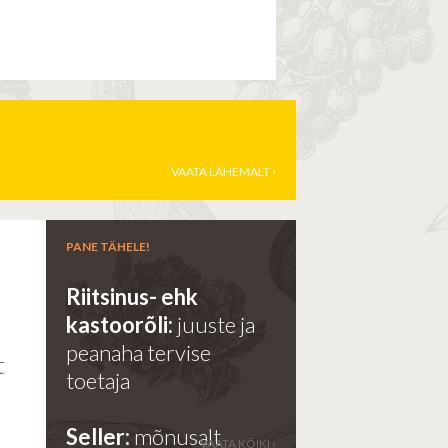
VAATA LÄHEMALT
PANE TÄHELE!
Riitsinus- ehk
kastoorõli:
juuste ja
e
peanaha tervise
t
toetaja
Seller:
mõnusalt
VAATA KÕIKI ›