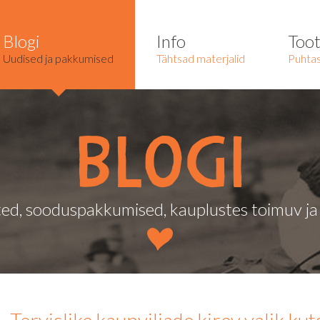
Blogi
Info
Too
Uudised ja pakkumised
Tähtsad materjalid
Puhtas
Blogi
ed, sooduspakkumised, kauplustes toimuv j