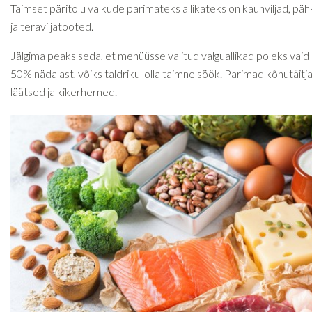
Taimset päritolu valkude parimateks allikateks on kaunviljad, pä
ja teraviljatooted.
Jälgima peaks seda, et menüüsse valitud valguallikad poleks vaid
50% nädalast, võiks taldrikul olla taimne söök. Parimad kõhutäitja
läätsed ja kikerherned.