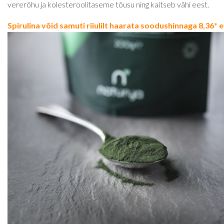
vererõhu ja kolesteroolitaseme tõusu ning kaitseb vähi eest.
Spirulina võid samuti riiulilt haarata soodushinnaga 8,36* e