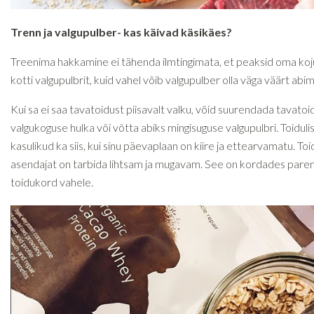
Trenn ja valgupulber- kas käivad käsikäes?
Treenima hakkamine ei tähenda ilmtingimata, et peaksid oma ko
kotti valgupulbrit, kuid vahel võib valgupulber olla väga väärt abi
Kui sa ei saa tavatoidust piisavalt valku, võid suurendada tavato
valgukoguse hulka või võtta abiks mingisuguse valgupulbri. Toiduli
kasulikud ka siis, kui sinu päevaplaan on kiire ja ettearvamatu. To
asendajat on tarbida lihtsam ja mugavam. See on kordades parem,
toidukord vahele.