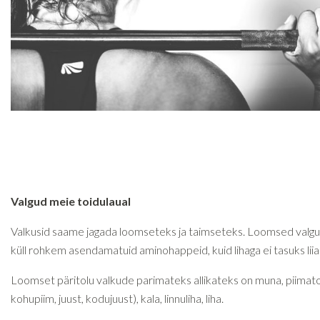
Valgud meie toidulaual
Valkusid saame jagada loomseteks ja taimseteks. Loomsed valgu
küll rohkem asendamatuid aminohappeid, kuid lihaga ei tasuks liia
Loomset päritolu valkude parimateks allikateks on muna, piimat
kohupiim, juust, kodujuust), kala, linnuliha, liha.