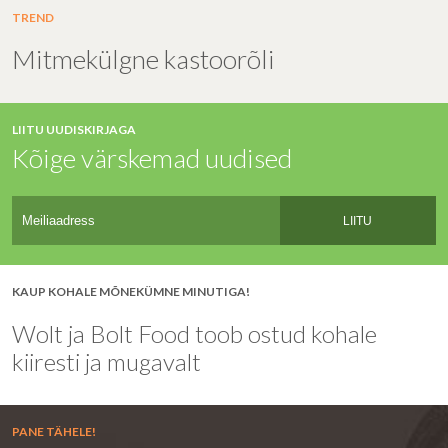
TREND
Mitmekülgne kastoorõli
LIITU UUDISKIRJAGA
Kõige värskemad uudised
LIITU
KAUP KOHALE MÕNEKÜMNE MINUTIGA!
Wolt ja Bolt Food toob ostud kohale
kiiresti ja mugavalt
PANE TÄHELE!