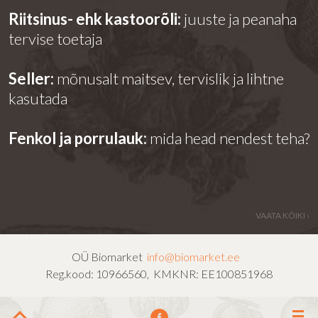
Riitsinus- ehk kastoorõli:
juuste ja peanaha
tervise toetaja
Seller:
mõnusalt maitsev, tervislik ja lihtne
kasutada
Fenkol ja porrulauk:
mida head nendest teha?
VAATA KÕIKI ›
OÜ Biomarket
info@biomarket.ee
Reg.kood: 10966560, KMKNR: EE100851968