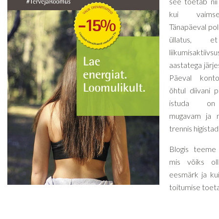
see toetab nii 
kui vaimse
Tänapäeval pole
üllatus, e
liikumisak
aastatega järj
Päeval kontor
õhtul diivani 
istuda on
mugavam ja m
trennis higista
Blogis teeme j
mis võiks oll
eesmärk ja kui
toitumise toet