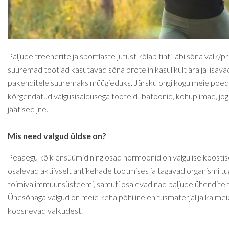
Paljude treenerite ja sportlaste jutust kõlab tihti läbi sõna valk/pr
suuremad tootjad kasutavad sõna proteiin kasulikult ära ja lisav
pakenditele suuremaks müügieduks. Järsku ongi kogu meie poed 
kõrgendatud valgusisaldusega tooteid- batoonid, kohupiimad, jogu
jäätised jne.
Mis need valgud üldse on?
Peaaegu kõik ensüümid ning osad hormoonid on valgulise koostis
osalevad aktiivselt antikehade tootmises ja tagavad organismi tu
toimiva immuunsüsteemi, samuti osalevad nad paljude ühendite t
Ühesõnaga valgud on meie keha põhiline ehitusmaterjal ja ka mei
koosnevad valkudest.