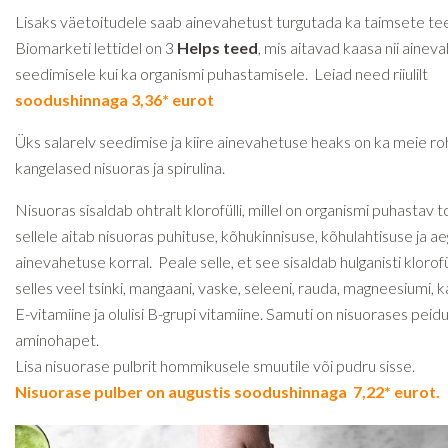
Lisaks väetoitudele saab ainevahetust turgutada ka taimsete te
Biomarketi lettidel on 3
Helps teed
, mis aitavad kaasa nii ainev
seedimisele kui ka organismi puhastamisele. Leiad need riiulilt
soodushinnaga 3,36* eurot
Üks salarelv seedimise ja kiire ainevahetuse heaks on ka meie ro
kangelased nisuoras ja spirulina.
Nisuoras sisaldab ohtralt klorofülli, millel on organismi puhastav t
sellele aitab nisuoras puhituse, kõhukinnisuse, kõhulahtisuse ja a
ainevahetuse korral. Peale selle, et see sisaldab hulganisti klorofül
selles veel tsinki, mangaani, vaske, seleeni, rauda, magneesiumi, kal
E-vitamiine ja olulisi B-grupi vitamiine. Samuti on nisuorases peid
aminohapet.
Lisa nisuorase pulbrit hommikusele smuutile või pudru sisse.
Nisuorase pulber on augustis soodushinnaga 7,22* eurot.