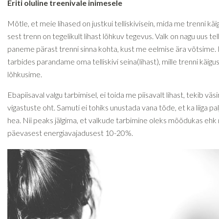
Eriti oluline treenivale inimesele
Mõtle, et meie lihased on justkui telliskivisein, mida me trenni kä
sest trenn on tegelikult lihast lõhkuv tegevus. Valk on nagu uus telli
paneme pärast trenni sinna kohta, kust me eelmise ära võtsime. 
tarbides parandame oma telliskivi seina(lihast), mille trenni käigu
lõhkusime.
Ebapiisaval valgu tarbimisel, ei toida me piisavalt lihast, tekib väs
vigastuste oht. Samuti ei tohiks unustada vana tõde, et ka liiga pa
hea. Nii peaks jälgima, et valkude tarbimine oleks mõõdukas e
päevasest energiavajadusest 10-20%.