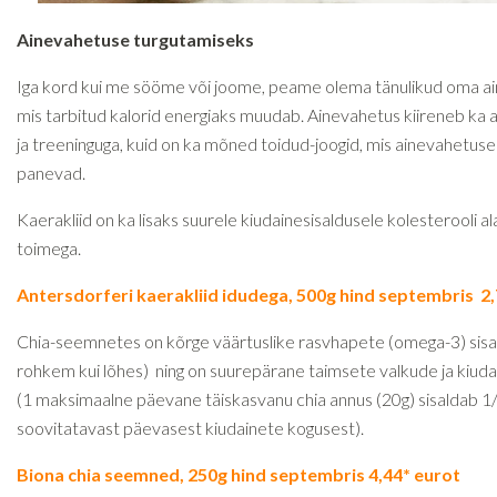
Ainevahetuse turgutamiseks
Iga kord kui me sööme või joome, peame olema tänulikud oma a
mis tarbitud kalorid energiaks muudab. Ainevahetus kiireneb ka ak
ja treeninguga, kuid on ka mõned toidud-joogid, mis ainevahetuse
panevad.
Kaerakliid on ka lisaks suurele kiudainesisaldusele kolesterooli a
toimega.
Antersdorferi kaerakliid idudega, 500g hind septembris 2,
Chia-seemnetes on kõrge väärtuslike rasvhapete (omega-3) sisal
rohkem kui lõhes) ning on suurepärane taimsete valkude ja kiudai
(1 maksimaalne päevane täiskasvanu chia annus (20g) sisaldab 1
soovitatavast päevasest kiudainete kogusest).
Biona chia seemned, 250g hind septembris 4,44* eurot