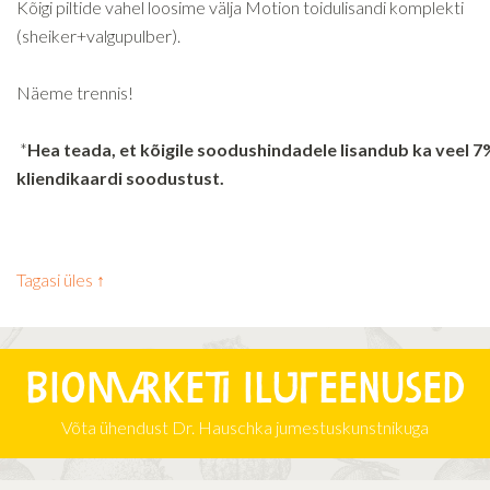
Kõigi piltide vahel loosime välja Motion toidulisandi komplekti
(sheiker+valgupulber).
Näeme trennis!
*
Hea teada, et kõigile soodushindadele lisandub ka veel 7
kliendikaardi soodustust.
Tagasi üles ↑
Biomarketi iluteenused
Võta ühendust Dr. Hauschka jumestuskunstnikuga