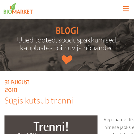
Blogi
Uued tooted, sooduspakkumised,
kauplustes toimuv ja nõuanded
31
august
2018
Sügis kutsub trenni
Regulaarne lii
inimese jaoks el