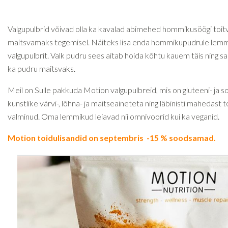
Valgupulbrid võivad olla ka kavalad abimehed hommikusöögi toit
maitsvamaks tegemisel. Näiteks lisa enda hommikupudrule lemm
valgupulbrit. Valk pudru sees aitab hoida kõhtu kauem täis ning sa
ka pudru maitsvaks.
Meil on Sulle pakkuda Motion valgupulbreid, mis on gluteeni- ja s
kunstlike värvi-, lõhna- ja maitseaineteta ning läbinisti mahedast 
valminud. Oma lemmikud leiavad nii omnivoorid kui ka veganid.
Motion toidulisandid on septembris -15 % soodsamad.