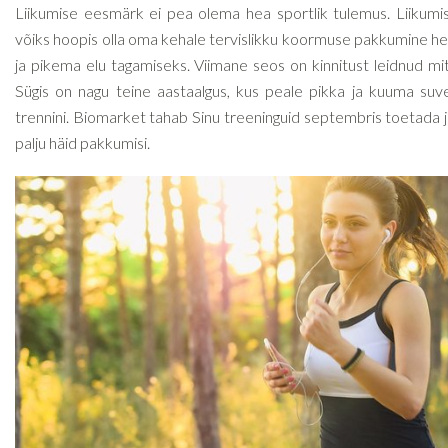
Liikumise eesmärk ei pea olema hea sportlik tulemus. Liikumi
võiks hoopis olla oma kehale tervislikku koormuse pakkumine 
ja pikema elu tagamiseks. Viimane seos on kinnitust leidnud mi
Sügis on nagu teine aastaalgus, kus peale pikka ja kuuma suv
trennini. Biomarket tahab Sinu treeninguid septembris toetada ja
palju häid pakkumisi.