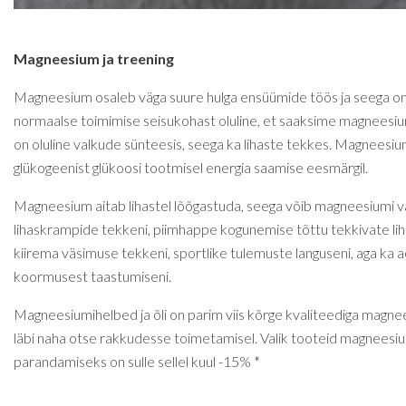
Magneesium ja treening
Magneesium osaleb väga suure hulga ensüümide töös ja seega on
normaalse toimimise seisukohast oluline, et saaksime magneesiumi
on oluline valkude sünteesis, seega ka lihaste tekkes. Magneesi
glükogeenist glükoosi tootmisel energia saamise eesmärgil.
Magneesium aitab lihastel lõõgastuda, seega võib magneesiumi v
lihaskrampide tekkeni, piimhappe kogunemise tõttu tekkivate lih
kiirema väsimuse tekkeni, sportlike tulemuste languseni, aga ka
koormusest taastumiseni.
Magneesiumihelbed ja õli on parim viis kõrge kvaliteediga magnee
läbi naha otse rakkudesse toimetamisel. Valik tooteid magnees
parandamiseks on sulle sellel kuul -15% *