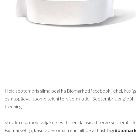
Hoia septembris silma peal ka Biomarketi facebooki lehel, kus ig
esmaspäeval toome teieni terviseminutid. Septembris ongi põh
treening.
Võta ka osa meie väljakutsest treenida usinalt terve septembri 
Biomarketiga, kasutades oma trennipiltide all häshtägi
#biomark