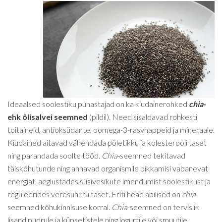
Ideaalsed soolestiku puhastajad on ka kiudainerohked
chia
-
ehk õlisalvei seemned
(pildil)
. Need sisaldavad rohkesti
toitaineid, antioksüdante, oomega-3-rasvhappeid ja mineraale.
Kiudained aitavad vähendada põletikku ja kolesterooli taset
ning parandada soolte tööd.
Chia
-seemned tekitavad
täiskõhutunde ning annavad organismile pikkamisi vabanevat
energiat, aeglustades süsivesikute imendumist soolestikust ja
reguleerides veresuhkru taset. Eriti head abilised on
chia
-
seemned kõhukinnisuse korral.
Chia
-seemned on tervislik
lisand pudrule ja küpsetistele ning jogurtile või smuutile.