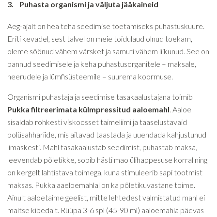
3.
Puhasta organismi ja väljuta jääkaineid
Aeg-ajalt on hea teha seedimise toetamiseks puhastuskuure.
Eriti kevadel, sest talvel on meie toidulaud olnud toekam,
oleme söönud vähem värsket ja samuti vähem liikunud. See on
pannud seedimisele ja keha puhastusorganitele – maksale,
neerudele ja lümfisüsteemile – suurema koormuse.
Organismi puhastaja ja seedimise tasakaalustajana toimib
Pukka filtreerimata külmpressitud aaloemahl
. Aaloe
sisaldab rohkesti viskoosset taimeliimi ja taaselustavaid
polüsahhariide, mis aitavad taastada ja uuendada kahjustunud
limaskesti. Mahl tasakaalustab seedimist, puhastab maksa,
leevendab põletikke, sobib hästi mao ülihappesuse korral ning
on kergelt lahtistava toimega, kuna stimuleerib sapi tootmist
maksas. Pukka aaeloemahlal on ka põletikuvastane toime.
Ainult aaloetaime geelist, mitte lehtedest valmistatud mahl ei
maitse kibedalt. Rüüpa 3-6 spl (45-90 ml) aaloemahla päevas