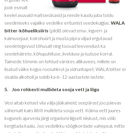
jook esmalt
keelel asuvaid maitsenäsasid ja nende kaudu juba toidu
seedimiseks vajalike vedelike eritumist seedekulglas.
WALA
bitter-kõhueliksiiris
(pildil) olevad ema-, ingveri- ja
kalmusejuur, koirohuürt ja musta pipra viljad ergutavad
seedetegevust tõhusalt ning toovad leevendust ka
seedehäirete, kõhupuhituse, iivelduse ja isutuse korral.
Taimede tõmmis on tehtud värskes allikavees, millele on
lisatud väike kogus roosuhkrut ja sidrunhapet. WALA bitter ei
sisalda alkoholi ja sobib ka 6–12-aastastele lastele.
5.
Joo rohkesti mullideta sooja vett ja liigu
Vesi aitab kehast viia välja jääkaineid, seepärast joo päevas
vähemalt kaks liitrit mullideta sooja vett. Külma vett juures
koguneb ajurveda järgi organismi liigselt niiskust, mis võib
kergitada kaalu. Joo vedelikku söögikordade vahepeal, mitte