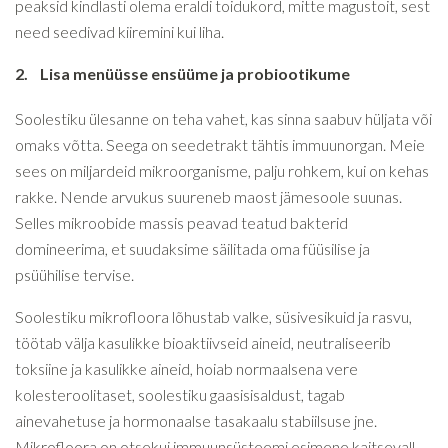
peaksid kindlasti olema eraldi toidukord, mitte magustoit, sest
need seedivad kiiremini kui liha.
2.
Lisa menüüsse ensüüme ja probiootikume
Soolestiku ülesanne on teha vahet, kas sinna saabuv hüljata või
omaks võtta. Seega on seedetrakt tähtis immuunorgan. Meie
sees on miljardeid mikroorganisme, palju rohkem, kui on kehas
rakke. Nende arvukus suureneb maost jämesoole suunas.
Selles mikroobide massis peavad teatud bakterid
domineerima, et suudaksime säilitada oma füüsilise ja
psüühilise tervise.
Soolestiku mikrofloora lõhustab valke, süsivesikuid ja rasvu,
töötab välja kasulikke bioaktiivseid aineid, neutraliseerib
toksiine ja kasulikke aineid, hoiab normaalsena vere
kolesteroolitaset, soolestiku gaasisisaldust, tagab
ainevahetuse ja hormonaalse tasakaalu stabiilsuse jne.
Mikrofloora on otsekui immuunsüsteemi esimene kaitsevall.