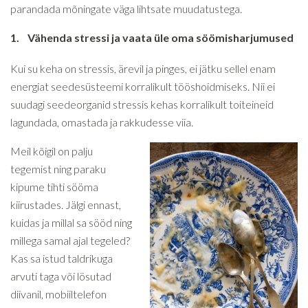
parandada mõningate väga lihtsate muudatustega.
1.
Vähenda stressi ja vaata üle oma söömisharjumused
Kui su keha on stressis, ärevil ja pinges, ei jätku sellel enam
energiat seedesüsteemi korralikult tööshoidmiseks. Nii ei
suudagi seedeorganid stressis kehas korralikult toiteineid
lagundada, omastada ja rakkudesse viia.
Meil kõigil on palju
tegemist ning paraku
kipume tihti sööma
kiirustades. Jälgi ennast,
kuidas ja millal sa sööd ning
millega samal ajal tegeled?
Kas sa istud taldrikuga
arvuti taga või lösutad
diivanil, mobiiltelefon