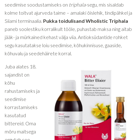
seedimise soodustamiseks on
triphala
-segu, mis sisaldab
kolme toitvat ajurveda taime – amalaki õislehik, tindipähkel ja
Siiami terminaalia.
Pukka toidulisand Wholistic Triphala
paneb soolestiku korralikult tööle, puhastab maksa ning aitab
jääk- ja mürkained kehast välja viia. Antioksüdantide rohket
segu kasutatakse loiu seedimise, kõhukinnisuse, gaaside,
kõhuvalu ja seedehäirete korral.
Juba alates 18.
sajandist on
kõhu
rahustamiseks ja
seedimise
korrastamiseks
kasutatud
bittereid. Oma
mõru maitsega
ergutab see