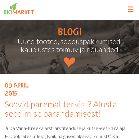
Blogi
Uued tooted, sooduspakkumised,
kauplustes toimuv ja nõuanded
09
aprill
2015
Soovid paremat tervist? Alusta
seedimise parandamisest!
Juba Vana-Kreeka arst, arstiteaduse ja kutse-eetika rajaja
Hippokrates ütles: „Kõik haigused algavad kõhust!“. Ka