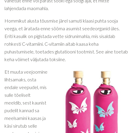
vahetult enne või pärast sööki ega söögi ajal, et mitte
lahjendada maomahla.
Hommikut alusta tõusmise järel samuti klaasi puhta sooja
veega, et äratada enne sööma asumist seedeorganid üles.
Eriti kasulik on pigistada vette sidrunimahla, mis sisaldab
rohkesti C-vitamiini. C-vitamiin aitab kaasa keha
puhastumisele, toetades glutatiooni tootmist. See aine toetab
keha võimet väljutada toksiine.
Et muuta veejoomine
lihtsamaks, osta
endale veepudel, mis
sulle tõeliselt
meeldib, sest kaunist
pudelit kannad sa
meelsamini kaasas ja
käsi sirutub selle