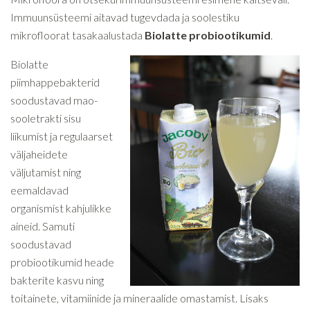
Immuunsüsteemi aitavad tugevdada ja soolestiku
mikrofloorat tasakaalustada
Biolatte probiootikumid
.
Biolatte
piimhappebakterid
soodustavad mao-
sooletrakti sisu
liikumist ja regulaarset
väljaheidete
väljutamist ning
eemaldavad
organismist kahjulikke
aineid. Samuti
soodustavad
probiootikumid heade
bakterite kasvu ning
toitainete, vitamiinide ja mineraalide omastamist. Lisaks