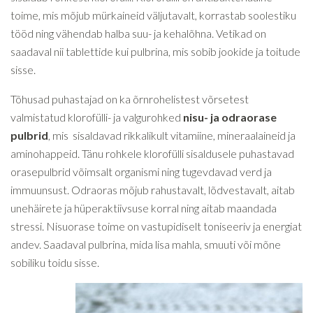
toime, mis mõjub mürkaineid väljutavalt, korrastab soolestiku
tööd ning vähendab halba suu- ja kehalõhna. Vetikad on
saadaval nii tablettide kui pulbrina, mis sobib jookide ja toitude
sisse.
Tõhusad puhastajad on ka õrnrohelistest võrsetest
valmistatud klorofülli- ja valgurohked
nisu- ja odraorase
pulbrid
, mis sisaldavad rikkalikult vitamiine, mineraalaineid ja
aminohappeid. Tänu rohkele klorofülli sisaldusele puhastavad
orasepulbrid võimsalt organismi ning tugevdavad verd ja
immuunsust. Odraoras mõjub rahustavalt, lõdvestavalt, aitab
unehäirete ja hüperaktiivsuse korral ning aitab maandada
stressi. Nisuorase toime on vastupidiselt toniseeriv ja energiat
andev. Saadaval pulbrina, mida lisa mahla, smuuti või mõne
sobiliku toidu sisse.