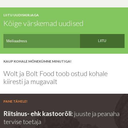
LIITU UUDISKIRJAGA
Kõige värskemad uudised
LIITU
KAUP KOHALE MÕNEKÜMNE MINUTIGA!
Wolt ja Bolt Food toob ostud kohale
kiiresti ja mugavalt
PANE TÄHELE!
Riitsinus- ehk kastoorõli:
juuste ja peanaha
tervise toetaja