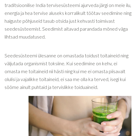
traditsioonilise India tervisesüsteemi ajurveda järgi on meie ilu,
energia ja hea tervise aluseks korralikult töötav seedimine ning
haiguste põhjuseid tasub otsida just kehvasti toimivast
seedesüsteemist. Seedimist aitavad parandada mõned väga
lihtsad muudatused.
Seedesüsteemi ülesanne on omastada toidust toitaineid ning
väljutada organismist toksiine. Kui seedimine on kehv, ei
omasta me toitaineid nii hästi ning kui me ei omasta piisavalt
olulisi ja vajalikke toitaineid, ei saa me olla ka terved, isegi kui
sööme ainult puhtaid ja tervislikke toiduaineid.