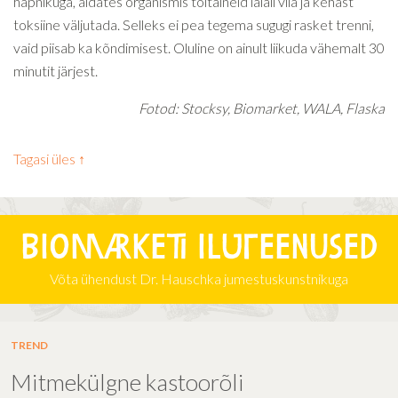
hapnikuga, aidates organismis toitaineid laiali viia ja kehast
toksiine väljutada. Selleks ei pea tegema sugugi rasket trenni,
vaid piisab ka kõndimisest. Oluline on ainult liikuda vähemalt 30
minutit järjest.
Fotod: Stocksy, Biomarket, WALA, Flaska
Tagasi üles ↑
Biomarketi iluteenused
Võta ühendust Dr. Hauschka jumestuskunstnikuga
TREND
Mitmekülgne kastoorõli