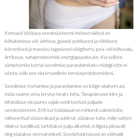
Kehvasti töötava seedesüsteemi mõned näited on
kõhukinnisus või -lahtisus, gaasid, puhitused ja röhitised,
kõrvetised ja maosisu tagasivool söögitorru, pea- või kõhuvalu,
ärrituvus, nahaprobleemid, energiapuudus jne. Kui selliste
sümptomite korral seedimise parandamiseks midagi ette ei
võeta, võib see viia krooniliste terviseprobleemideni.
Seedimise toetamine ja parandamine on kõige olulisem asi,
mida saame oma tervise heaks teha. Tänapäevase kiire ja
infoküllase elu juures vajab veidi toetust paljude
seedesüsteem. Eriti kui toidulaual on rohkesti valmistoite,
rafineeritud süsivesikuid ja suhkrut, süüakse toite, mille suhtes
ollakse tundlikud, tarbitakse palju alkoholi, ei liiguta piisavalt
ning elatakse stressirohkelt. Seedefunktsiooni on võimalik