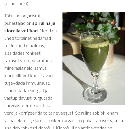
(enne sööki).
Tõhusad organismi
puhastajad on
spirulina ja
klorella vetikad
. Need on
ühed toitainetihedamad
toiduained maailmas,
sisaldades rohkesti
taimset valku, vitamiine ja
mineraalaineid, samuti
klorofülli. Vetikad aitavad
tugevdada immuunsust,
suurendada energiat ja
vastupidavust, turgutada
närvisüsteemi, kosutada
verd ja korrigeerida toitainevaegust. Spirulina sobibki enam
viimaseks ning klorella rohkem organismi puhastamiseks, kuna
sisaldab rohkesti klorofülli. Klorofüllil on antibakteriaalne