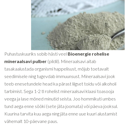
Puhastuskuuriks sobib hästi veel
Bioenergie rohelise
mineraalsavi pulber
(pildil)
. Mineraalsavi aitab
tasakaalustada organismi happelisust, mõjub toetavalt
seedimisele ning tugevdab immuunsust. Mineraalsavi jook
teeb enesetundele head ka pärast liigset toidu või alkoholi
tarbimist. Sega 1-2 tl rohelist mineraalsavi klaasi toasooja
veega ja lase mõned minutid seista. Joo hommikuti umbes
tund aega enne sööki (sete jäta joomata) või päeva jooksul.
Kuurina tarvita kuu aega ning jäta enne uue kuuri alustamist
vähemalt 10-päevane paus.