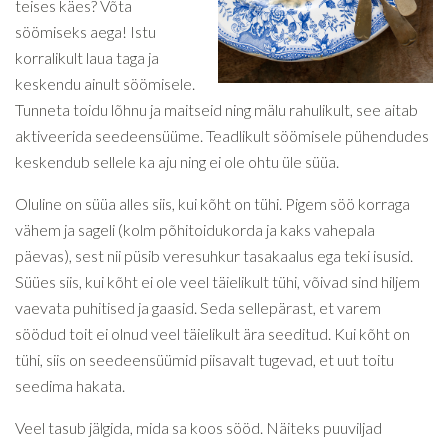
teises käes? Võta
söömiseks aega! Istu
korralikult laua taga ja
keskendu ainult söömisele.
Tunneta toidu lõhnu ja maitseid ning mälu rahulikult, see aitab
aktiveerida seedeensüüme. Teadlikult söömisele pühendudes
keskendub sellele ka aju ning ei ole ohtu üle süüa.
Oluline on süüa alles siis, kui kõht on tühi. Pigem söö korraga
vähem ja sageli (kolm põhitoidukorda ja kaks vahepala
päevas), sest nii püsib veresuhkur tasakaalus ega teki isusid.
Süües siis, kui kõht ei ole veel täielikult tühi, võivad sind hiljem
vaevata puhitised ja gaasid. Seda sellepärast, et varem
söödud toit ei olnud veel täielikult ära seeditud. Kui kõht on
tühi, siis on seedeensüümid piisavalt tugevad, et uut toitu
seedima hakata.
Veel tasub jälgida, mida sa koos sööd. Näiteks puuviljad