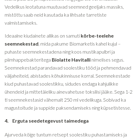
Vedelikus leotatuna muutuvad seemned geeljaks massiks,
mistõttu saab neid kasutada ka lihtsate tarretiste
valmistamiseks.
Ideaalne kiudainete allikas on samuti
kõrbe-teelehe
seemnekestad
, mida pakume Biomarketis kahel kujul –
puhaste seemnekestadena ning koos mustikapulbri ja
piimhappebakteritega
Biolatte Havitalli
nimelises segus.
Seemnekestad parandavad soolestiku tööd ja pehmendavad
väljaheiteid, abistades kõhukinnisuse korral. Seemnekestade
kiud puhastavad soolestikku, sidudes endaga kahjulikke
ühendeid ja mittetäieliku ainevahetuse toksilisi jääke. Sega 1-2
tl seemnekestasid vähemalt 250 ml vedelikuga. Sobivad ka
magustoitude ja suppide paksendamiseks ning küpsetistesse.
4.
Erguta seedetegevust taimedega
Ajurveda kõige tuntum retsept soolestiku puhastamiseks ja