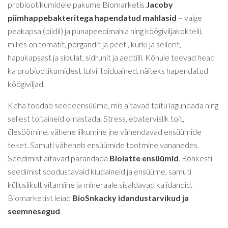
probiootikumidele pakume Biomarketis
Jacoby
piimhappebakteritega hapendatud mahlasid
– valge
peakapsa (pildil) ja punapeedimahla ning köögiviljakokteili,
milles on tomatit, porgandit ja peeti, kurki ja sellerit,
hapukapsast ja sibulat, sidrunit ja aedtilli. Kõhule teevad head
ka probiootikumidest tulvil toiduained, näiteks hapendatud
köögiviljad.
Keha toodab seedeensüüme, mis aitavad toitu lagundada ning
sellest toitaineid omastada. Stress, ebatervislik toit,
ülesöömine, vähene liikumine jne vähendavad ensüümide
teket. Samuti väheneb ensüümide tootmine vananedes.
Seedimist aitavad parandada
Biolatte ensüümid
. Rohkesti
seedimist soodustavaid kiudaineid ja ensüüme, samuti
külluslikult vitamiine ja mineraale sisaldavad ka idandid.
Biomarketist leiad
BioSnkacky idandustarvikud ja
seemnesegud
.