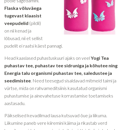
poole sagedamini.
Flaska võluväega
tugevast klaasist
veepudelid
(pildil)
on nii kenad ja
lõbusad, nii et sellist
pudelit ei raatsi käest pannagi.
Head kaaslased puhastuskuuri ajaks on veel
Yogi Tea
puhastav tee, puhastav tee sidruniga ja kõhutee ning
Energia talu organismi puhastav tee, saledustee ja
seedimistee
. Need teesegud sisaldavad mitmeid taimi ja
vürtse, mida on rahvameditsiinis kasutatud organismi
puhastumise ja ainevahetuse korrastamise toetamiseks
aastasadu.
Päikselised kevadilmad lausa kutsuvad õue ja liikuma.
Liikumine paneb vere kiiremini käima ja rikastab verd