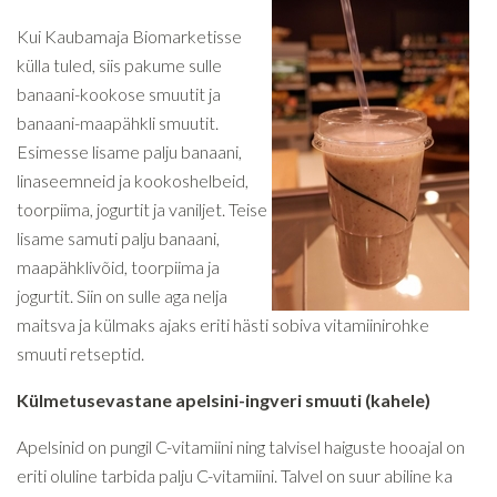
Kui Kaubamaja Biomarketisse
külla tuled, siis pakume sulle
banaani-kookose smuutit ja
banaani-maapähkli smuutit.
Esimesse lisame palju banaani,
linaseemneid ja kookoshelbeid,
toorpiima, jogurtit ja vaniljet. Teise
lisame samuti palju banaani,
maapähklivõid, toorpiima ja
jogurtit. Siin on sulle aga nelja
maitsva ja külmaks ajaks eriti hästi sobiva vitamiinirohke
smuuti retseptid.
Külmetusevastane apelsini-ingveri smuuti (kahele)
Apelsinid on pungil C-vitamiini ning talvisel haiguste hooajal on
eriti oluline tarbida palju C-vitamiini. Talvel on suur abiline ka