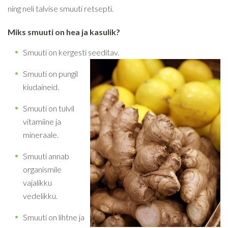
ning neli talvise smuuti retsepti.
Miks smuuti on hea ja kasulik?
Smuuti on kergesti seeditav.
Smuuti on pungil
kiudaineid.
Smuuti on tulvil
vitamiine ja
mineraale.
Smuuti annab
organismile
vajalikku
vedelikku.
Smuuti on lihtne ja