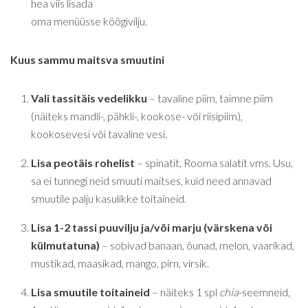
hea viis lisada
oma menüüsse köögivilju.
Kuus sammu maitsva smuutini
Vali tassitäis vedelikku
– tavaline piim, taimne piim
(näiteks mandli-, pähkli-, kookose- või riisipiim),
kookosevesi või tavaline vesi.
Lisa peotäis rohelist
– spinatit, Rooma salatit vms. Usu,
sa ei tunnegi neid smuuti maitses, kuid need annavad
smuutile palju kasulikke toitaineid.
Lisa 1-2 tassi puuvilju ja/või marju (värskena või
külmutatuna)
– sobivad banaan, õunad, melon, vaarikad,
mustikad, maasikad, mango, pirn, virsik.
Lisa smuutile toitaineid
– näiteks 1 spl
chia
-seemneid,