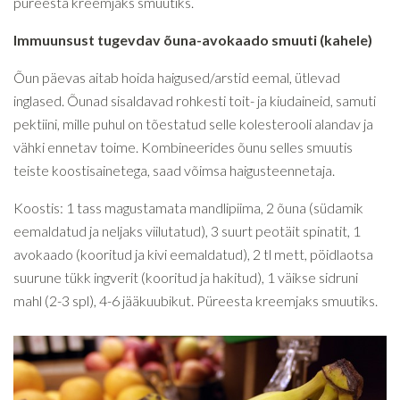
püreesta kreemjaks smuutiks.
Immuunsust tugevdav õuna-avokaado smuuti (kahele)
Õun päevas aitab hoida haigused/arstid eemal, ütlevad
inglased. Õunad sisaldavad rohkesti toit- ja kiudaineid, samuti
pektiini, mille puhul on tõestatud selle kolesterooli alandav ja
vähki ennetav toime. Kombineerides õunu selles smuutis
teiste koostisainetega, saad võimsa haigusteennetaja.
Koostis: 1 tass magustamata mandlipiima, 2 õuna (südamik
eemaldatud ja neljaks viilutatud), 3 suurt peotäit spinatit, 1
avokaado (kooritud ja kivi eemaldatud), 2 tl mett, pöidlaotsa
suurune tükk ingverit (kooritud ja hakitud), 1 väikse sidruni
mahl (2-3 spl), 4-6 jääkuubikut. Püreesta kreemjaks smuutiks.