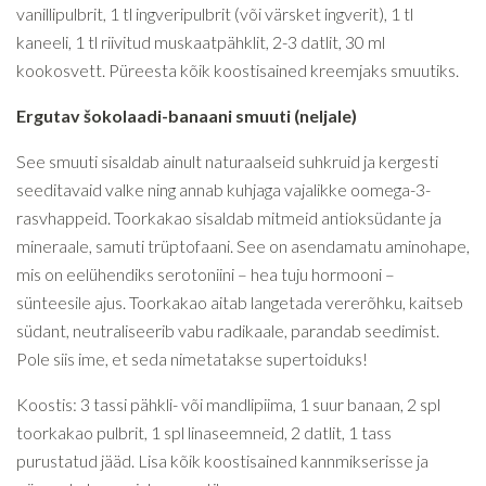
vanillipulbrit, 1 tl ingveripulbrit (või värsket ingverit), 1 tl
kaneeli, 1 tl riivitud muskaatpähklit, 2-3 datlit, 30 ml
kookosvett. Püreesta kõik koostisained kreemjaks smuutiks.
Ergutav šokolaadi-banaani smuuti (neljale)
See smuuti sisaldab ainult naturaalseid suhkruid ja kergesti
seeditavaid valke ning annab kuhjaga vajalikke oomega-3-
rasvhappeid. Toorkakao sisaldab mitmeid antioksüdante ja
mineraale, samuti trüptofaani. See on asendamatu aminohape,
mis on eelühendiks serotoniini – hea tuju hormooni –
sünteesile ajus. Toorkakao aitab langetada vererõhku, kaitseb
südant, neutraliseerib vabu radikaale, parandab seedimist.
Pole siis ime, et seda nimetatakse supertoiduks!
Koostis: 3 tassi pähkli- või mandlipiima, 1 suur banaan, 2 spl
toorkakao pulbrit, 1 spl linaseemneid, 2 datlit, 1 tass
purustatud jääd. Lisa kõik koostisained kannmikserisse ja