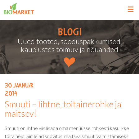
Blogi
Uued tooted, sooduspakkumised,
kauplustes toimuv ja nõuanded
30
jaanuar
2014
Smuuti – lihtne, toitainerohke ja
maitsev!
Smuuti on lihtne viis lisada oma menüüsse rohkesti kasulikke
toitaineid. Siit leiad soovitusi maitsva smuuti valmistamiseks