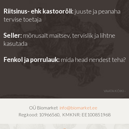
Riitsinus- ehk kastoorõli:
juuste ja peanaha
tervise toetaja
Seller:
mõnusalt maitsev, tervislik ja lihtne
kasutada
Fenkol ja porrulauk:
mida head nendest teha?
VAATA KÕIKI ›
OÜ Biomarket
info@biomarket.ee
Reg.kood: 10966560, KMKNR: EE100851968