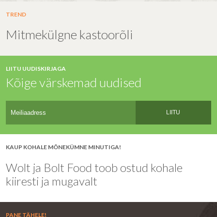
TREND
Mitmekülgne kastoorõli
LIITU UUDISKIRJAGA
Kõige värskemad uudised
LIITU
KAUP KOHALE MÕNEKÜMNE MINUTIGA!
Wolt ja Bolt Food toob ostud kohale
kiiresti ja mugavalt
PANE TÄHELE!