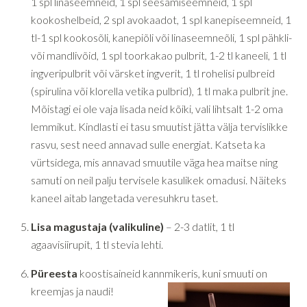
1 spl linaseemneid, 1 spl seesamiseemneid, 1 spl
kookoshelbeid, 2 spl avokaadot, 1 spl kanepiseemneid, 1
tl-1 spl kookosõli, kanepiõli või linaseemneõli, 1 spl pähkli-
või mandlivõid, 1 spl toorkakao pulbrit, 1-2 tl kaneeli, 1 tl
ingveripulbrit või värsket ingverit, 1 tl rohelisi pulbreid
(spirulina või klorella vetika pulbrid), 1 tl maka pulbrit jne.
Mõistagi ei ole vaja lisada neid kõiki, vali lihtsalt 1-2 oma
lemmikut. Kindlasti ei tasu smuutist jätta välja tervislikke
rasvu, sest need annavad sulle energiat. Katseta ka
vürtsidega, mis annavad smuutile väga hea maitse ning
samuti on neil palju tervisele kasulikek omadusi. Näiteks
kaneel aitab langetada veresuhkru taset.
Lisa magustaja (valikuline)
– 2-3 datlit, 1 tl
agaavisiirupit, 1 tl stevia lehti.
Püreesta
koostisaineid kannmikeris, kuni smuuti on
kreemjas ja naudi!