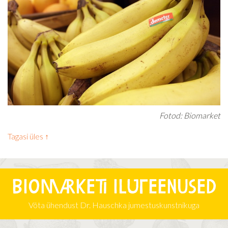
Fotod: Biomarket
Tagasi üles ↑
Biomarketi iluteenused
Võta ühendust Dr. Hauschka jumestuskunstnikuga