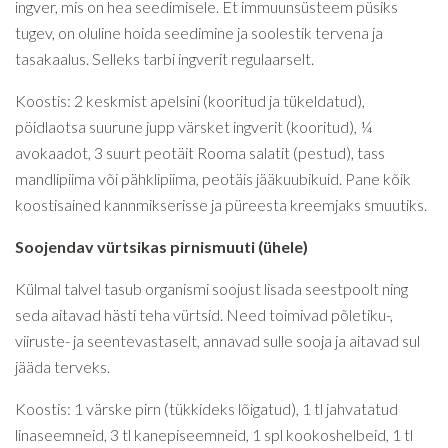
ingver, mis on hea seedimisele. Et immuunsüsteem püsiks
tugev, on oluline hoida seedimine ja soolestik tervena ja
tasakaalus. Selleks tarbi ingverit regulaarselt.
Koostis: 2 keskmist apelsini (kooritud ja tükeldatud),
pöidlaotsa suurune jupp värsket ingverit (kooritud), ¼
avokaadot, 3 suurt peotäit Rooma salatit (pestud), tass
mandlipiima või pähklipiima, peotäis jääkuubikuid. Pane kõik
koostisained kannmikserisse ja püreesta kreemjaks smuutiks.
Soojendav vürtsikas pirnismuuti (ühele)
Külmal talvel tasub organismi soojust lisada seestpoolt ning
seda aitavad hästi teha vürtsid. Need toimivad põletiku-,
viiruste- ja seentevastaselt, annavad sulle sooja ja aitavad sul
jääda terveks.
Koostis: 1 värske pirn (tükkideks lõigatud), 1 tl jahvatatud
linaseemneid, 3 tl kanepiseemneid, 1 spl kookoshelbeid, 1 tl