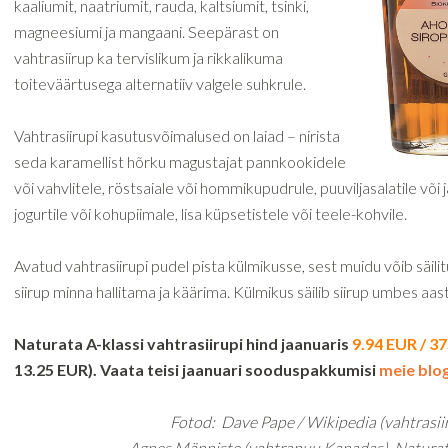
kaaliumit, naatriumit, rauda, kaltsiumit, tsinki,
magneesiumi ja mangaani. Seepärast on
vahtrasiirup ka tervislikum ja rikkalikuma
toiteväärtusega alternatiiv valgele suhkrule.
Vahtrasiirupi kasutusvõimalused on laiad – nirista
seda karamellist hõrku magustajat pannkookidele
või vahvlitele, röstsaiale või hommikupudrule, puuviljasalatile või j
jogurtile või kohupiimale, lisa küpsetistele või teele-kohvile.
Avatud vahtrasiirupi pudel pista külmikusse, sest muidu võib säili
siirup minna hallitama ja käärima. Külmikus säilib siirup umbes aas
Naturata A-klassi vahtrasiirupi hind jaanuaris
9.94 EUR
/ 3
13.25 EUR). Vaata teisi jaanuari sooduspakkumisi
meie blog
Fotod: Dave Pape / Wikipedia (vahtrasii
Agnes Männiste (vahtrapuu Kanadas), Naturata