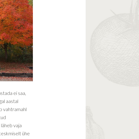
stada ei saa,
al aastal
ab vahtramahl
tud
s läheb vaja
 keskmiselt ühe