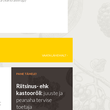
VAATA LÄHEMALT
PANE TÄHELE!
Riitsinus- ehk
kastoorõli:
juuste ja
e
peanaha tervise
t
toetaja