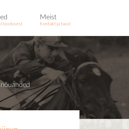
ted
Meist
t loodusest
Kontakt ja taust
a nõuanded