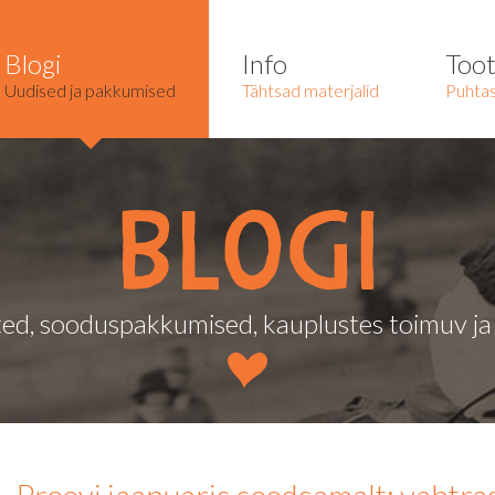
Blogi
Info
Too
Uudised ja pakkumised
Tähtsad materjalid
Puhtas
Blogi
ed, sooduspakkumised, kauplustes toimuv j