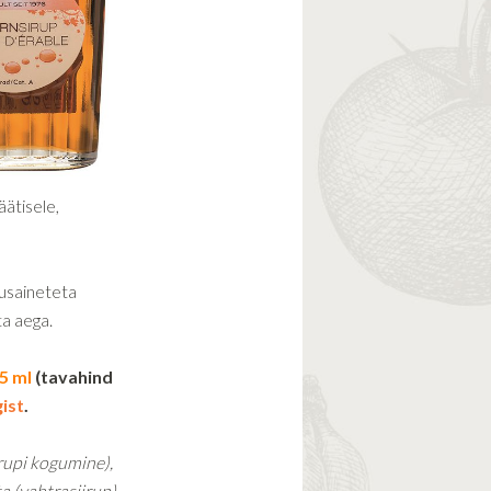
äätisele,
tusaineteta
ta aega.
75 ml
(tavahind
ist
.
rupi kogumine),
 (vahtrasiirup)