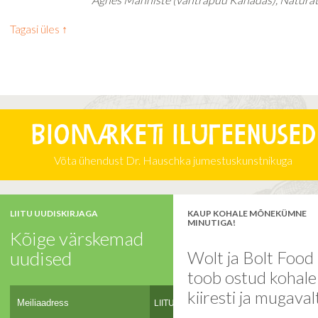
Tagasi üles ↑
Biomarketi iluteenused
Võta ühendust Dr. Hauschka jumestuskunstnikuga
LIITU UUDISKIRJAGA
KAUP KOHALE MÕNEKÜMNE
MINUTIGA!
Kõige värskemad
uudised
Wolt ja Bolt Food
toob ostud kohal
kiiresti ja mugaval
LIITU