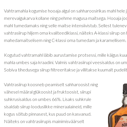
Vahtramahla kogumise hooaja algul on sahharoosirikas mahl hele 
merevaigukarva kollane ning pehme magusa maitsega. Hooaja jo
mahl tumedamaks ning selle maitse intensiivistub. Sellest tulenev
vahtrasiirup hiljem oma kvaliteediklassi, näiteks A-klassi siirup on
mahedamaitselisem ning C-klassi oma tumedam ja karamellisem.
Kogutud vahtramahl läbib aurustamise protsessi, mille käigus k
mahla umbes saja kraadini. Valmis vahtrasiirupi veesisaldus on 
Sobiva tihedusega siirup filtreeritakse ja villitakse kuumalt pudeli
Vahtrasiirup koosneb peamiselt sahharoosist ning
vähesel määral glükoosist ja fruktoosist, siirupi
suhkrusisaldus on umbes 66%. Lisaks suhkrule
sisaldab siirup looduslikke mineraalaineid, mille
kogus sõltub pinnasest, kus puud on kasvanud.
Näiteks on vahtrasiirupis mainimisväärselt