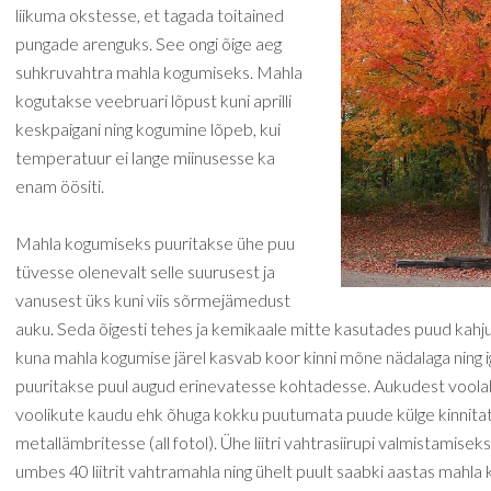
liikuma okstesse, et tagada toitained
pungade arenguks. See ongi õige aeg
suhkruvahtra mahla kogumiseks. Mahla
kogutakse veebruari lõpust kuni aprilli
keskpaigani ning kogumine lõpeb, kui
temperatuur ei lange miinusesse ka
enam öösiti.
Mahla kogumiseks puuritakse ühe puu
tüvesse olenevalt selle suurusest ja
vanusest üks kuni viis sõrmejämedust
auku. Seda õigesti tehes ja kemikaale mitte kasutades puud kahju
kuna mahla kogumise järel kasvab koor kinni mõne nädalaga ning ig
puuritakse puul augud erinevatesse kohtadesse. Aukudest vool
voolikute kaudu ehk õhuga kokku puutumata puude külge kinnita
metallämbritesse (all fotol). Ühe liitri vahtrasiirupi valmistamisek
umbes 40 liitrit vahtramahla ning ühelt puult saabki aastas mahla