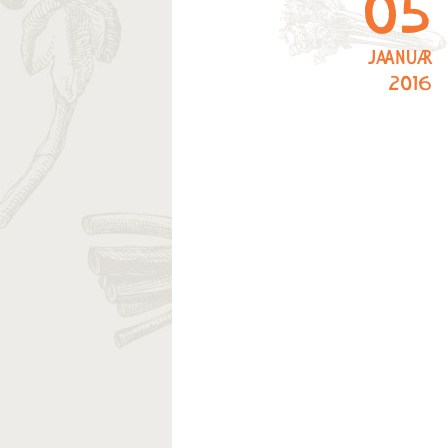
05
jaanuar
2016