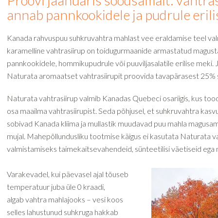
Proovi jaanuaris soodsamalt: vahtra
annab pannkookidele ja pudrule erili
Kanada rahvuspuu suhkruvahtra mahlast vee eraldamise teel va
karamelline vahtrasiirup on toidugurmaanide armastatud magusta
pannkookidele, hommikupudrule või puuviljasalatile erilise meki. 
Naturata aromaatset vahtrasiirupit proovida tavapärasest 25%
Naturata vahtrasiirup valmib Kanadas Quebeci osariigis, kus to
osa maailma vahtrasiirupist. Seda põhjusel, et suhkruvahtra kasvuk
sobivad Kanada kliima ja mullastik muudavad puu mahla magusam
mujal. Mahepõllundusliku tootmise käigus ei kasutata Naturata va
valmistamiseks taimekaitsevahendeid, sünteetilisi väetiseid ega
Varakevadel, kui päevasel ajal tõuseb
temperatuur juba üle 0 kraadi,
algab vahtra mahlajooks – vesi koos
selles lahustunud suhkruga hakkab