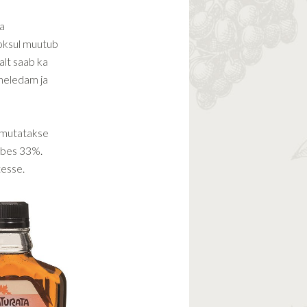
ja
oksul muutub
alt saab ka
 heledam ja
uumutatakse
umbes 33%.
tesse.