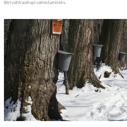
liitri vahtrasiirupi valmistamiseks.