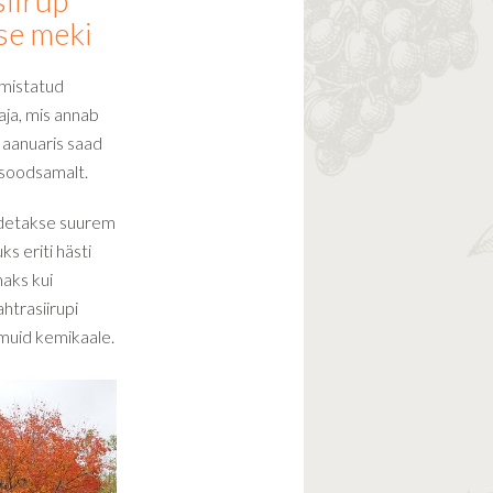
siirup
se meki
lmistatud
ja, mis annab
Jaanuaris saad
 soodsamalt.
odetakse suurem
s eriti hästi
aks kui
htrasiirupi
 muid kemikaale.