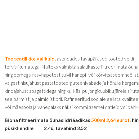
Tee teadlikke valikuid,
asendades tavapärased tooted veidi
tervislikumatega. Näiteks valmista salatikaste filtreerimata õun
ning oomega-rasvhapetest tulvil kanepi- või kõrvitsaseemneõlist
valgest nisujahust pastatooted gluteenivabade ja kõhule kergemate
kinoajahust spagettidega ning kui käsi puljongikuubiku järele sirutad
see pärmist ja palmiõlist prii. Rafineeritud soolale eelista kvalit
või mäesoola ja vahepalaks näksi kommi asemel datleid või pähkl
Biona filtreerimata õunasiidriäädikas
500ml 2,64 eurot,
hi
püsikliendile 2,46, tavahind 3,52