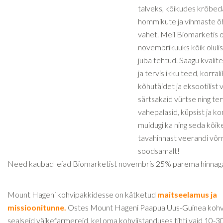
talveks, kõikudes krõbed
hommikute ja vihmaste õ
vahet. Meil Biomarketis 
novembrikuuks kõik oluli
juba tehtud. Saagu kvalit
ja tervislikku teed, korral
kõhutäidet ja eksootilist 
särtsakaid vürtse ning ter
vahepalasid, küpsist ja k
muidugi ka ning seda kõik
tavahinnast veerandi võr
soodsamalt!
Need kaubad leiad Biomarketist novembris 25% parema hinnag
Mount Hageni kohvipakkidesse on kätketud
maitseelamus ja
missioonitunne.
Ostes Mount Hageni Paapua Uus-Guinea kohvi
sealseid väikefarmereid, kel oma kohviistanduses tihti vaid 10-