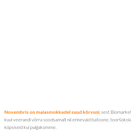
Novembris on maiasmokkadel suud kõrvuni
, sest Biomarketi
kuul veerandi võrra soodsamalt nii erinevaid batoone, tooršokola
küpsiseid kui pulgakomme.