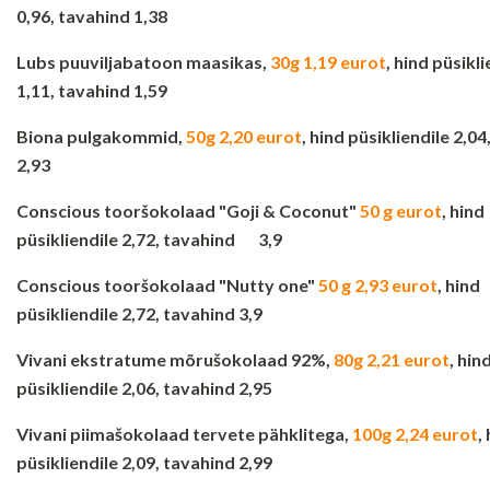
0,96, tavahind 1,38
Lubs puuviljabatoon maasikas,
30g 1,19 eurot
, hind püsikli
1,11, tavahind 1,59
Biona pulgakommid,
50g 2,20 eurot
, hind püsikliendile 2,0
2,93
Conscious tooršokolaad "Goji & Coconut"
50 g eurot
, hind
püsikliendile 2,72, tavahind 3,9
Conscious tooršokolaad "Nutty one"
50 g 2,93 eurot
, hind
püsikliendile 2,72, tavahind 3,9
Vivani ekstratume mõrušokolaad 92%,
80g 2,21 eurot
, hin
püsikliendile 2,06, tavahind 2,95
Vivani piimašokolaad tervete pähklitega,
100g 2,24 eurot
,
püsikliendile 2,09, tavahind 2,99