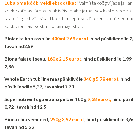
Luba oma kööki veidi eksootikat!
Valmista köögiviljade ja kan
kookospiimast ja maapähklivõist mahe ja maitsev kaste, veereta
falafelisegust vürtsikaid kikerhernepätse või keeruta chiaseemne
kookospiimast kokku mõnus magustoit.
Biolanka kookospiim
400ml 2,69 eurot
, hind püsikliendile 2
tavahind3,59
Biona falafeli segu,
160g 2,15 eurot
, hind püsikliendile 1,99
2,86
Whole Earth tükiline maapähklivõie
340 g 5,78 eurot
, hind
püsikliendile 5,37, tavahind 7,70
Supernutrients guaraanapulber 100 g
9,38 eurot,
hind püsik
8,72 , tavahind 12,5
Biona chia seemned,
250g 3,92 eurot
, hind püsikliendile 3,6
tavahind 5,22