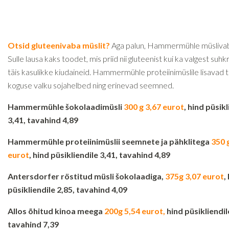
Otsid gluteenivaba müslit?
Aga palun, Hammermühle müslivab
Sulle lausa kaks toodet, mis priid nii gluteenist kui ka valgest suhk
täis kasulikke kiudaineid. Hammermühle proteiinimüslile lisavad 
koguse valku sojahelbed ning erinevad seemned.
Hammermühle šokolaadimüsli
300 g 3,67 eurot
, hind püsikl
3,41, tavahind 4,89
Hammermühle proteiinimüslii seemnete ja pähklitega
350 
eurot
, hind püsikliendile 3,41, tavahind 4,89
Antersdorfer röstitud müsli šokolaadiga,
375g 3,07 eurot
,
püsikliendile 2,85, tavahind 4,09
Allos õhitud kinoa meega
200g 5,54 eurot,
hind püsikliendil
tavahind 7,39