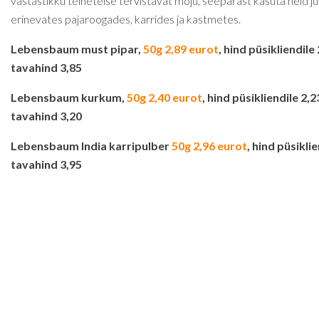
vastastikku teineteise tervistavat mõju, seepärast kasuta neid ju
erinevates pajaroogades, karrides ja kastmetes.
Lebensbaum must pipar,
50g 2,89 eurot
, hind püsikliendile 
tavahind 3,85
Lebensbaum kurkum,
50g 2,40 eurot
, hind püsikliendile 2,2
tavahind 3,20
Lebensbaum India karripulber
50g 2,96 eurot
, hind püsiklie
tavahind 3,95