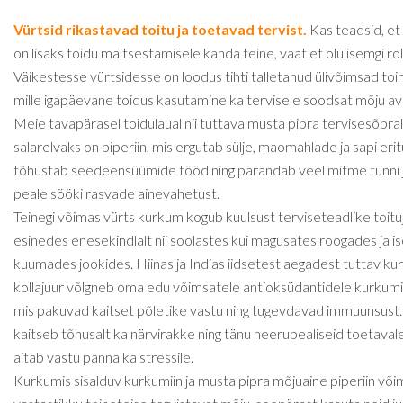
Vürtsid rikastavad toitu ja toetavad tervist.
Kas teadsid, et
on lisaks toidu maitsestamisele kanda teine, vaat et olulisemgi rol
Väikestesse vürtsidesse on loodus tihti talletanud ülivõimsad to
mille igapäevane toidus kasutamine ka tervisele soodsat mõju a
Meie tavapärasel toidulaual nii tuttava musta pipra tervisesõbra
salarelvaks on piperiin, mis ergutab sülje, maomahlade ja sapi erit
tõhustab seedeensüümide tööd ning parandab veel mitme tunni 
peale sööki rasvade ainevahetust.
Teinegi võimas vürts kurkum kogub kuulsust terviseteadlike toituj
esinedes enesekindlalt nii soolastes kui magusates roogades ja is
kuumades jookides. Hiinas ja Indias iidsetest aegadest tuttav k
kollajuur võlgneb oma edu võimsatele antioksüdantidele kurkumi
mis pakuvad kaitset põletike vastu ning tugevdavad immuunsust
kaitseb tõhusalt ka närvirakke ning tänu neerupealiseid toetaval
aitab vastu panna ka stressile.
Kurkumis sisalduv kurkumiin ja musta pipra mõjuaine piperiin v