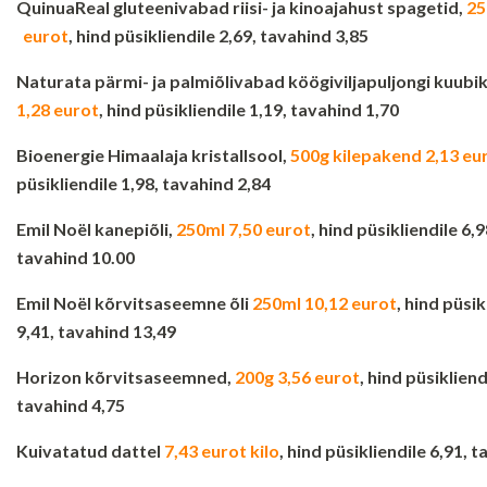
QuinuaReal gluteenivabad riisi- ja kinoajahust spagetid,
2
eurot
, hind püsikliendile 2,69, tavahind 3,85
Naturata pärmi- ja palmiõlivabad köögiviljapuljongi kuub
1,28 eurot
, hind püsikliendile 1,19, tavahind 1,70
Bioenergie Himaalaja kristallsool,
500g kilepakend 2,13 eu
püsikliendile 1,98, tavahind 2,84
Emil Noël kanepiõli,
250ml 7,50 eurot
, hind püsikliendile 6,9
tavahind 10.00
Emil Noël kõrvitsaseemne õli
250ml 10,12 eurot
, hind püsik
9,41, tavahind 13,49
Horizon kõrvitsaseemned,
200g 3,56 eurot
, hind püsikliend
tavahind 4,75
Kuivatatud dattel
7,43 eurot kilo
, hind püsikliendile 6,91, 