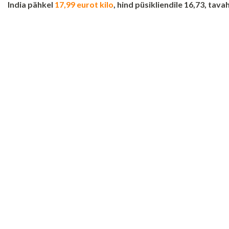
India pähkel
17,99 eurot kilo
, hind püsikliendile 16,73, tava