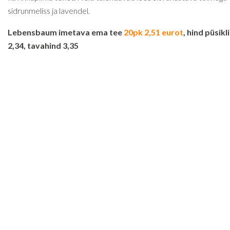
sidrunmeliss ja lavendel.
Lebensbaum imetava ema tee
20pk 2,51 eurot
, hind püsikl
2,34, tavahind 3,35