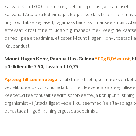
kasvab. Kuni 1600 meetri kõrgusel merepinnast, vulkaanilisel pin
kasvanud Araabika kohvimarjad korjatakse käsitsi oma parimas 
ning röstitakse aeglaselt, tagamaks täiuslikku maitseelamust. Ub
ettevaatlik röstimine muudab niigi maheda meki veelgi delikaats
paneb I peale teadmine, et ostes Mount Hageni kohvi, toetad ka
Kaubandust.
Mount Hagen Kohv, Paapua Uus-Guinea
500g 8,06 eurot,
h
püsikliendile 7,50, tavahind 10,75
Apteegitilliseemnetega
tasub tutvust teha, kui mureks on keh
vedelikupeetus või kõhuhädad. Nimelt leevendab apteegitillise
keedetud tee tõhusalt seedimisprobleeme, ja kõhupuhitust ning 
organismist väljutada liigset vedelikku, seemned ise aitavad aga 
puhastada hingeõhku ning ergutada seedimist.