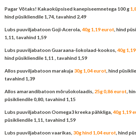
Pagar Võtaks! Kakaoküpsised kanepiseemnetega 100 g
1,
hind püsikliendile 1,74, tavahind 2,49
Lubs puuviljabatoon Goji-Acerola,
40g 1,19 eurot
, hind püs
1,11, tavahind 1,59
Lubs puuviljabatoon Guaraana-šokolaad-kookos,
40g 1,1
hind püsikliendile 1,11 , tavahind 1,59
Allos puuviljabatoon marakuja
30g 1,04 eurot
, hind püsikli
tavahind 1,39
Allos amarandibatoon mõrušokolaadis,
25g 0,86 eurot
, hi
püsikliendile 0,80, tavahind 1,15
Lubs puuviljabatoon Oomega3 kreeka pähkliga,
40g 1,19 e
püsikliendile 1,11, tavahind 1,59
Lubs puuviljabatoon vaarikas,
30g hind 1,04 eurot
, hind pü