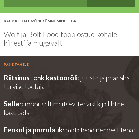
KAUP KOHALE MÕNEKÜMNE MINUTIGA!
Wolt ja Bolt Food toob ostud kohale
kiiresti ja mugavalt
PANE TÄHELE!
Riitsinus- ehk kastoorõli:
juuste ja peanaha
tervise toetaja
Seller:
mõnusalt maitsev, tervislik ja lihtne
kasutada
Fenkol ja porrulauk:
mida head nendest teha?