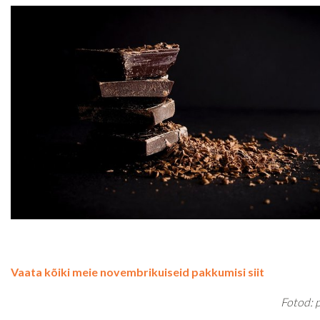
Vaata kõiki meie novembrikuiseid pakkumisi siit
Fotod: 