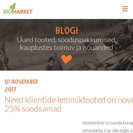
Blogi
Uued tooted, sooduspakkumised,
kauplustes toimuv ja nõuanded
01
november
2017
Need klientide lemmiktooted on nov
25% soodsamad
November ei suuda kuna
otsustada, kas olla sügis 