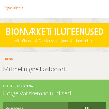
Tagasi üles ↑
Biomarketi iluteenused
Võta ühendust Dr. Hauschka jumestuskunstnikuga
TREND
Mitmekülgne kastoorõli
LIITU UUDISKIRJAGA
Kõige värskemad uudised
LIITU