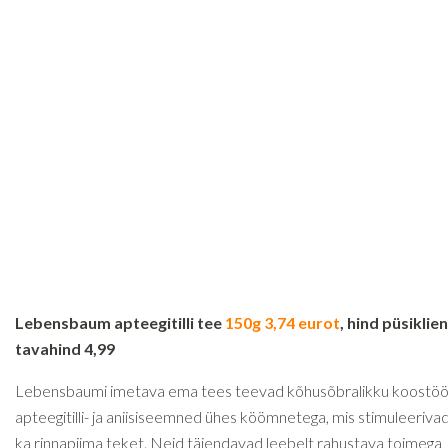
Lebensbaum apteegitilli tee
150g 3,74 eurot
, hind püsiklien
tavahind 4,99
Lebensbaumi imetava ema tees teevad kõhusõbralikku koostö
apteegitilli- ja aniisiseemned ühes köömnetega, mis stimuleerivad
ka rinnapiima teket. Neid täiendavad leebelt rahustava toimega