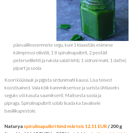
päevalilleseemnete segu, kuni 1 klaasitäis esimese
külmpressi oliiviõli, 1 tl spirulinapulbrit, 2 peotäit
petersellilehti ja rukola salati lehti, 1 sidruni mahl, 1 dattel,
pipart ja soola
Koori küüslauk ja pigista sirdunimahl kaussi. Lisa teised
koostisained. Vala kõik kannmikserisse ja surista ühtlaseks
seguks või kasuta saumikserit. Maitsesta soola ja
pipraga. Spirulinapulbrit sobib lisada ka tavalisele
basiilikupestole.
Naturya
spirulinapulbri
hind märtsis 12.11 EUR
/ 200 g