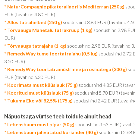
* NaturCompagnie pikateraline riis Mediterran (250 g)
sood
EUR (tavahind 4.80 EUR)
* Allos tatrahelbed (250 g)
soodushind 3.83 EUR (tavahind 4.5
* Tõrvaaugu Mahetalu tatrakruup (1 kg)
soodushind 2.98 EUR
EUR)
* Tõrvaaugu tatrajahu (1 kg)
soodushind 2.98 EUR (tavahind 3
* RemedyWay tume toortatrajahu (0,5 kg)
soodushind 2.72 
3.20 EUR)
* RemedyWay toortatramüsli mee ja rosinatega (300 g)
soo
EUR (tavahind 6.30 EUR)
* Koorimata must küüslauk (75 g)
soodushind 4.85 EUR (tavah
* Kooritud must küüslauk (75 g)
soodushind 5.70 EUR (tavahi
* Tukuma Eko või 82,5% (175 g)
soodushind 2.42 EUR (tavahin
Näpuotsaga vürtse teeb toidule ainult head
* Lebensbaum must pipar (50 g)
soodushind 3.53 EUR (tavahi
* Lebensbaum jahvatatud koriander (40 g)
soodushind 2.68 