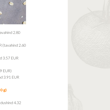
avahind 2.80
 (tavahind 2.60
d 3.57 EUR
99 EUR)
nd 3.91 EUR
0 g)
dushind 4.32