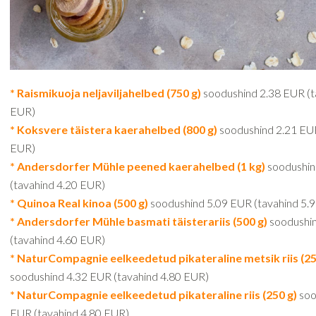
* Raismikuoja neljaviljahelbed (750 g)
soodushind 2.38 EUR (t
EUR)
* Koksvere täistera kaerahelbed (800 g)
soodushind 2.21 EUR
EUR)
* Andersdorfer Mühle peened kaerahelbed (1 kg)
soodushin
(tavahind 4.20 EUR)
* Quinoa Real kinoa (500 g)
soodushind 5.09 EUR (tavahind 5.
* Andersdorfer Mühle basmati täisterariis (500 g)
soodushi
(tavahind 4.60 EUR)
* NaturCompagnie eelkeedetud pikateraline metsik riis (25
soodushind 4.32 EUR (tavahind 4.80 EUR)
* NaturCompagnie eelkeedetud pikateraline riis (250 g)
soo
EUR (tavahind 4.80 EUR)