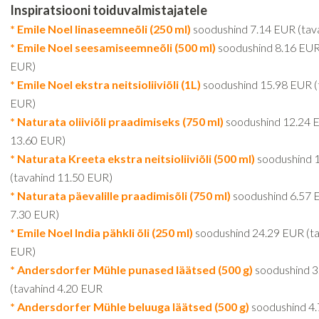
Inspiratsiooni toiduvalmistajatele
* Emile Noel linaseemneõli (250 ml)
soodushind 7.14 EUR (tav
* Emile Noel seesamiseemneõli (500 ml)
soodushind 8.16 EUR
EUR)
* Emile Noel ekstra neitsioliiviõli (1L)
soodushind 15.98 EUR (
EUR)
* Naturata oliiviõli praadimiseks (750 ml)
soodushind 12.24 
13.60 EUR)
* Naturata Kreeta ekstra neitsioliiviõli (500 ml)
soodushind 
(tavahind 11.50 EUR)
* Naturata päevalille praadimisõli (750 ml)
soodushind 6.57 
7.30 EUR)
* Emile Noel India pähkli õli (250 ml)
soodushind 24.29 EUR (ta
EUR)
* Andersdorfer Mühle punased läätsed (500 g)
soodushind 3
(tavahind 4.20 EUR
* Andersdorfer Mühle beluuga läätsed (500 g)
soodushind 4