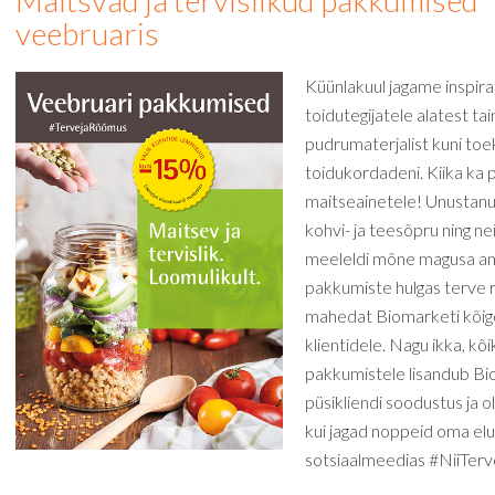
Maitsvad ja tervislikud pakkumised
veebruaris
Küünlakuul jagame inspira
toidutegijatele alatest ta
pudrumaterjalist kuni to
toidukordadeni. Kiika ka
maitseainetele! Unustan
kohvi- ja teesõpru ning ne
meeleldi mõne magusa am
pakkumiste hulgas terve r
mahedat Biomarketi kõi
klientidele. Nagu ikka, kõi
pakkumistele lisandub Bi
püsikliendi soodustus ja o
kui jagad noppeid oma elust
sotsiaalmeedias #NiiTer