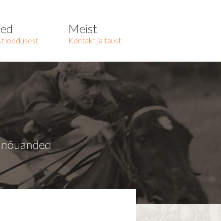
ted
Meist
t loodusest
Kontakt ja taust
a nõuanded