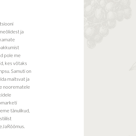
tsiooni
imeõlidest ja
ekamate
 pakkumist
ud pole me
id, kes võtaks
psu. Samuti on
ida maitsvat ja
ge noorematele
kidele
omarketi
leme tänulikud,
iilist
veJaRõõmus.