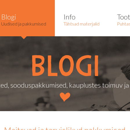
Blogi
Info
Too
Uudised ja pakkumised
Tähtsad materjalid
Puhtas
Blogi
ed, sooduspakkumised, kauplustes toimuv j