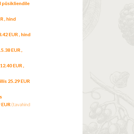
d püsikliendile
R , hind
3.42 EUR , hind
 15.38 EUR ,
 12.40 EUR ,
illis 25.29 EUR
ks
29 EUR
(tavahind