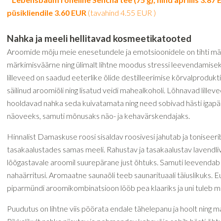
püsikliendile 3.60 EUR
(tavahind 4.55 EUR )
Nahka ja meeli hellitavad kosmeetikatooted
Aroomide mõju meie enesetundele ja emotsioonidele on tihti m
märkimisväärne ning ülimalt lihtne moodus stressi leevendamise
lilleveed on saadud eeterlike õlide destilleerimise kõrvalprodukti
säilinud aroomiõli ning lisatud veidi mahealkoholi. Lõhnavad lilleve
hooldavad nahka seda kuivatamata ning need sobivad hästi igap
näoveeks, samuti mõnusaks näo- ja kehavärskendajaks.
Hinnalist Damaskuse roosi sisaldav roosivesi jahutab ja toniseeri
tasakaalustades samas meeli. Rahustav ja tasakaalustav lavendli
lõõgastavale aroomil suurepärane just õhtuks. Samuti leevendab
nahaärritusi. Aromaatne saunaõli teeb saunarituaali täiuslikuks. Eu
piparmündi aroomikombinatsioon lööb pea klaariks ja uni tuleb m
Puudutus on lihtne viis pöörata endale tähelepanu ja hoolt ning m