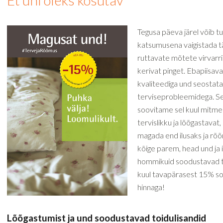
Et uni oleks kosutav
Tegusa päeva järel võib t
katsumusena vaigistada tä
ruttavate mõtete virvarri
kerivat pinget. Ebapiisava
kvaliteediga und seostat
terviseprobleemidega. S
soovitame sel kuul mitmek
tervislikku ja lõõgastavat,
magada end ilusaks ja rõõ
kõige parem, head und ja i
hommikuid soodustavad t
kuul tavapärasest 15% 
hinnaga!
Lõõgastumist ja und soodustavad toidulisandid