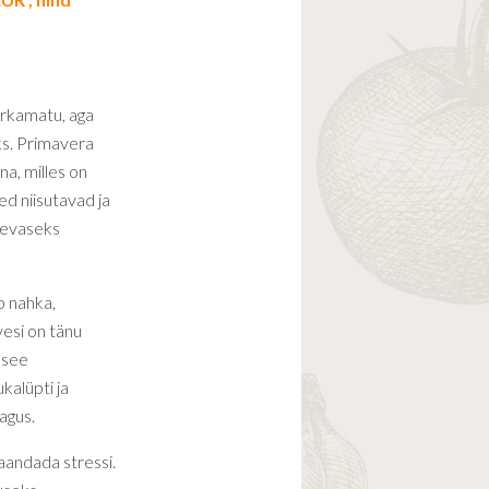
ärkamatu, aga
ks. Primavera
na, milles on
ed niisutavad ja
äevaseks
b nahka,
vesi on tänu
 see
kalüpti ja
agus.
aandada stressi.