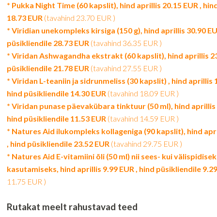
* Pukka Night Time (60 kapslit), hind aprillis 20.15 EUR , hin
18.73 EUR
(tavahind 23.70 EUR )
* Viridian unekompleks kirsiga (150 g), hind aprillis 30.90 EU
püsikliendile 28.73 EUR
(tavahind 36.35 EUR )
* Viridan Ashwagandha ekstrakt (60 kapslit), hind aprillis 2
püsikliendile 21.78 EUR
(tavahind 27.55 EUR )
* Viridan L-teaniin ja sidrunmeliss (30 kapslit) , hind aprillis
hind püsikliendile 14.30 EUR
(tavahind 18.09 EUR )
* Viridan punase päevakübara tinktuur (50 ml), hind aprillis
hind püsikliendile 11.53 EUR
(tavahind 14.59 EUR )
* Natures Aid ilukompleks kollageniga (90 kapslit), hind apr
, hind püsikliendile 23.52 EUR
(tavahind 29.75 EUR )
* Natures Aid E-vitamiini õli (50 ml) nii sees- kui välispidise
kasutamiseks, hind aprillis 9.99 EUR , hind püsikliendile 9.
11.75 EUR )
Rutakat meelt rahustavad teed