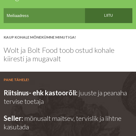
LIITU
KAUP KOHALE MÕNEKÜMNE MINUTIGA!
Wolt ja Bolt Food toob ostud kohale
kiiresti ja mugavalt
PANE TÄHELE!
Riitsinus- ehk kastoorõli:
juuste ja peanaha
tervise toetaja
Seller:
mõnusalt maitsev, tervislik ja lihtne
kasutada