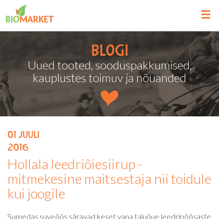
Blogi
Uued tooted, sooduspakkumised,
kauplustes toimuv ja nõuanded
01
juuli
2016
Hollala leedriõiesiirup -
mitmekesine maitsestaja nii toidule
kui joogile
Sumedas suveöös säravad keset vana taluõue leedripõõsaste