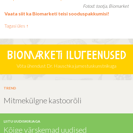
Fotod: tootja, Biomarket
Vaata siit ka Biomarketi teisi sooduspakkumisi!
Tagasi üles ↑
Biomarketi iluteenused
Võta ühendust Dr. Hauschka jumestuskunstnikuga
TREND
Mitmekülgne kastoorõli
LIITU UUDISKIRJAGA
Kõige värskemad uudised