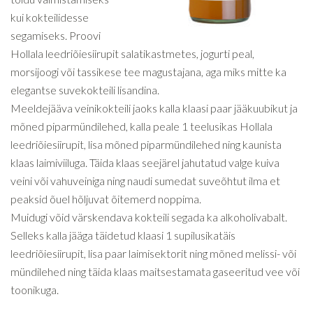
kui kokteilidesse
segamiseks. Proovi
Hollala leedriõiesiirupit salatikastmetes, jogurti peal,
morsijoogi või tassikese tee magustajana, aga miks mitte ka
elegantse suvekokteili lisandina.
Meeldejääva veinikokteili jaoks kalla klaasi paar jääkuubikut ja
mõned piparmündilehed, kalla peale 1 teelusikas Hollala
leedriõiesiirupit, lisa mõned piparmündilehed ning kaunista
klaas laimiviiluga. Täida klaas seejärel jahutatud valge kuiva
veini või vahuveiniga ning naudi sumedat suveõhtut ilma et
peaksid õuel hõljuvat õitemerd noppima.
Muidugi võid värskendava kokteili segada ka alkoholivabalt.
Selleks kalla jääga täidetud klaasi 1 supilusikatäis
leedriõiesiirupit, lisa paar laimisektorit ning mõned melissi- või
mündilehed ning täida klaas maitsestamata gaseeritud vee või
toonikuga.