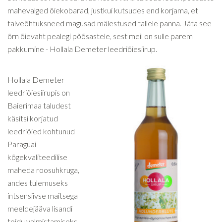
mahevalged õiekobarad, justkui kutsudes end korjama, et
talveõhtuksneed magusad mälestused tallele panna. Jäta see
õrn õievaht pealegi põõsastele, sest meil on sulle parem
pakkumine - Hollala Demeter leedriõiesiirup.
Hollala Demeter
leedriõiesiirupis on
Baierimaa taludest
käsitsi korjatud
leedriõied kohtunud
Paraguai
kõgekvaliteedilise
maheda roosuhkruga,
andes tulemuseks
intsensiivse maitsega
meeldejääva lisandi
toidu valmistamiseks