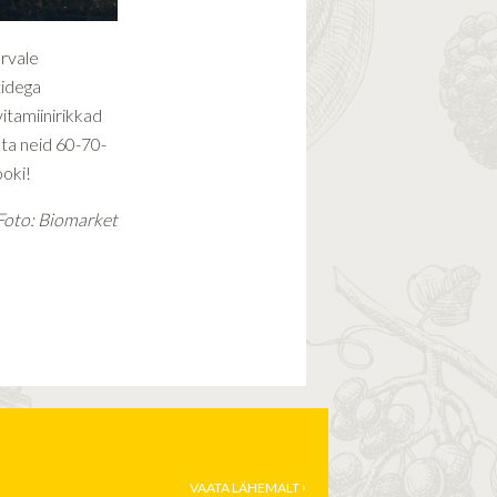
rvale
tidega
itamiinirikkad
uta neid 60-70-
ooki!
Foto: Biomarket
VAATA LÄHEMALT