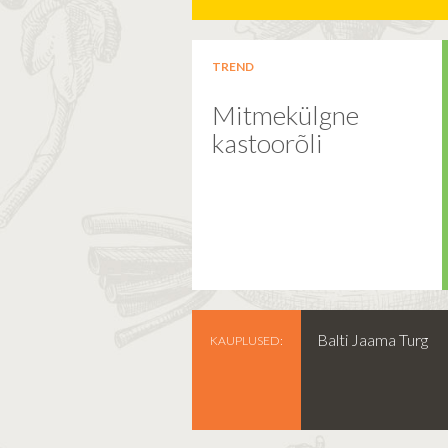
TREND
Mitmekülgne
kastoorõli
Balti Jaama Turg
KAUPLUSED: