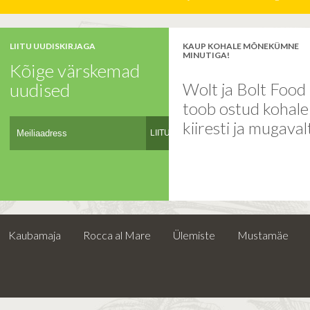
LIITU UUDISKIRJAGA
KAUP KOHALE MÕNEKÜMNE
MINUTIGA!
Kõige värskemad
uudised
Wolt ja Bolt Food
toob ostud kohal
kiiresti ja mugaval
LIITU
Kaubamaja
Rocca al Mare
Ülemiste
Mustamäe