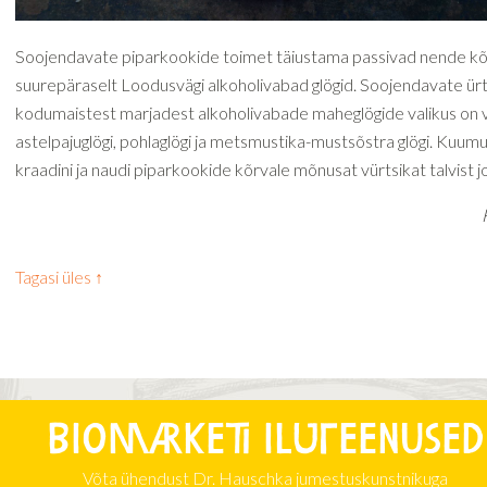
Soojendavate piparkookide toimet täiustama passivad nende kõ
suurepäraselt Loodusvägi alkoholivabad glögid. Soojendavate ür
kodumaistest marjadest alkoholivabade maheglögide valikus on v
astelpajuglögi, pohlaglögi ja metsmustika-mustsõstra glögi. Kuum
kraadini ja naudi piparkookide kõrvale mõnusat vürtsikat talvist j
Tagasi üles ↑
Biomarketi iluteenused
Võta ühendust Dr. Hauschka jumestuskunstnikuga