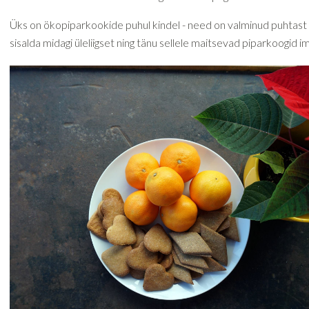
Üks on ökopiparkookide puhul kindel - need on valminud puhtast
sisalda midagi üleliigset ning tänu sellele maitsevad piparkoogid i