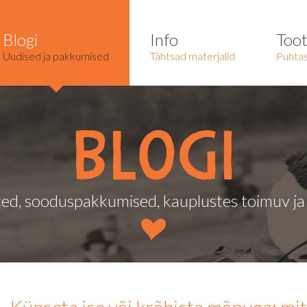
Blogi
Info
Too
Uudised ja pakkumised
Tähtsad materjalid
Puhtas
Blogi
ed, sooduspakkumised, kauplustes toimuv j