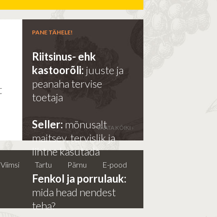
PANE TÄHELE!
Riitsinus- ehk
kastoorõli:
juuste ja
e
peanaha tervise
t
toetaja
Seller:
mõnusalt
VAATA KÕIKI ›
maitsev, tervislik ja
lihtne kasutada
Viimsi
Tartu
Pärnu
E-pood
Fenkol ja porrulauk:
mida head nendest
teha?