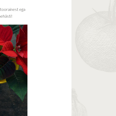
 toorainest ega
mehästi!