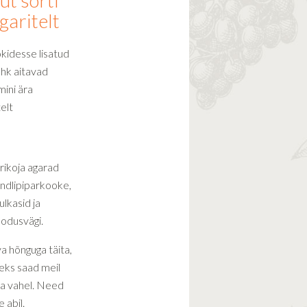
ut sorti
garitelt
okidesse lisatud
hk aitavad
ini ära
elt
rikoja agarad
andlipiparkooke,
lkasid ja
odusvägi.
a hõnguga täita,
seks saad meil
ina vahel. Need
 abil.