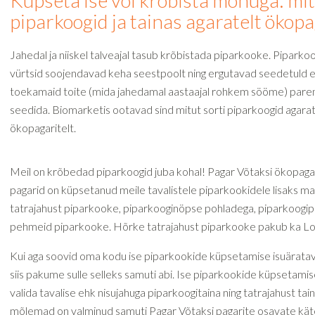
Küpseta ise või krõbista mõnuga: mit
piparkoogid ja tainas agaratelt ökopa
Jahedal ja niiskel talveajal tasub krõbistada piparkooke. Piparko
vürtsid soojendavad keha seestpoolt ning ergutavad seedetuld e
toekamaid toite (mida jahedamal aastaajal rohkem sööme) parem
seedida. Biomarketis ootavad sind mitut sorti piparkoogid agarat
ökopagaritelt.
Meil on krõbedad piparkoogid juba kohal! Pagar Võtaksi ökopaga
pagarid on küpsetanud meile tavalistele piparkookidele lisaks m
tatrajahust piparkooke, piparkooginöpse pohladega, piparkoogipu
pehmeid piparkooke. Hõrke tatrajahust piparkooke pakub ka Lo
Kui aga soovid oma kodu ise piparkookide küpsetamise isuäratav
siis pakume sulle selleks samuti abi. Ise piparkookide küpsetami
valida tavalise ehk nisujahuga piparkoogitaina ning tatrajahust ta
mõlemad on valminud samuti Pagar Võtaksi pagarite osavate käte