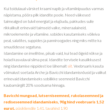
Kui toidulaual värsket kraami napib ja vitamiinipuudus varmas
näpistama, pööra pilk idandite poole. Need väikesed
taimealged on tulvil energiat ja elujõudu, pakkudes sulle
rikkalikult erinevaid taimseid valke, mineraalaineid,
mikroelemente ja vitamiine. sobides kasutamiseks võileiva
peal, salatites, suppides ja panniroogades ning miks mitte ka
smuutidesse segatuna.
Idandamine on imelihtne, piisab vaid, kui tead õigeid nõkse ja
hoiad kasvulaval silma peal. Idandite tervisele kasulikkusest
ning idandamise nippidest loe lähemalt
siit.
Veebruaris kasuta
võimalust soetada Arche ja Bavicchi idandamisnõusid ja valikut
erinevaid idandamiseks sobilikke seemneid Bavicchi
kaubamärgilt 20% soodsama hinnaga.
Bavicchi mungoad, lutserniseemned, rukolaseemned ja
rediseseemned idandamiseks, 90g hind veebruaris 1,52
eurot,
püsikliendile 1,41, tavahind 1,90