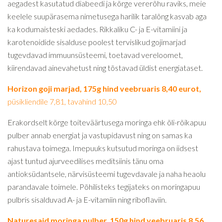
aegadest kasutatud diabeedi ja kõrge vererõhu raviks, meie
keelele suupärasema nimetusega harilik taralõng kasvab aga
ka kodumaisteski aedades. Rikkaliku C- ja E-vitamiini ja
karotenoidide sisalduse poolest tervislikud gojimarjad
tugevdavad immuunsüsteemi, toetavad vereloomet,
kiirendavad ainevahetust ning tõstavad üldist energiataset.
Horizon goji marjad, 175g hind veebruaris 8,40 eurot,
püsikliendile 7,81, tavahind 10,50
Erakordselt kõrge toiteväärtusega moringa ehk õli-rõikapuu
pulber annab energiat ja vastupidavust ning on samas ka
rahustava toimega. Imepuuks kutsutud moringa on iidsest
ajast tuntud ajurveedilises meditsiinis tänu oma
antioksüdantsele, närvisüsteemi tugevdavale ja naha heaolu
parandavale toimele. Põhilisteks tegijateks on moringapuu
pulbris sisalduvad A- ja E-vitamiin ning riboflaviin.
Naturesaid moringa pulber, 150g hind veebruaris 8,56