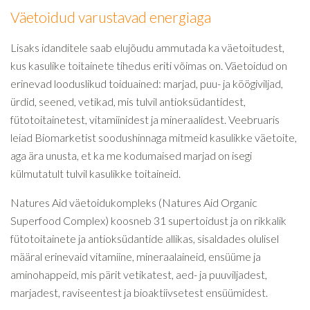
Väetoidud varustavad energiaga
Lisaks idanditele saab elujõudu ammutada ka väetoitudest,
kus kasulike toitainete tihedus eriti võimas on. Väetoidud on
erinevad looduslikud toiduained: marjad, puu- ja köögiviljad,
ürdid, seened, vetikad, mis tulvil antioksüdantidest,
fütotoitainetest, vitamiinidest ja mineraalidest. Veebruaris
leiad Biomarketist soodushinnaga mitmeid kasulikke väetoite,
aga ära unusta, et ka me kodumaised marjad on isegi
külmutatult tulvil kasulikke toitaineid.
Natures Aid väetoidukompleks (Natures Aid Organic
Superfood Complex) koosneb 31 supertoidust ja on rikkalik
fütotoitainete ja antioksüdantide allikas, sisaldades olulisel
määral erinevaid vitamiine, mineraalaineid, ensüüme ja
aminohappeid, mis pärit vetikatest, aed- ja puuviljadest,
marjadest, raviseentest ja bioaktiivsetest ensüümidest.