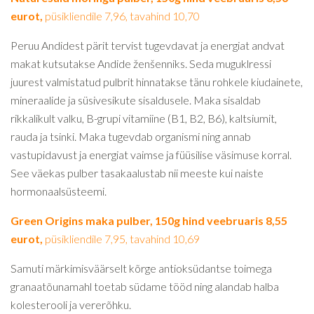
eurot,
püsikliendile 7,96, tavahind 10,70
Peruu Andidest pärit tervist tugevdavat ja energiat andvat
makat kutsutakse Andide ženšenniks. Seda muguklressi
juurest valmistatud pulbrit hinnatakse tänu rohkele kiudainete,
mineraalide ja süsivesikute sisaldusele. Maka sisaldab
rikkalikult valku, B-grupi vitamiine (B1, B2, B6), kaltsiumit,
rauda ja tsinki. Maka tugevdab organismi ning annab
vastupidavust ja energiat vaimse ja füüsilise väsimuse korral.
See väekas pulber tasakaalustab nii meeste kui naiste
hormonaalsüsteemi.
Green Origins maka pulber, 150g hind veebruaris 8,55
eurot,
püsikliendile 7,95, tavahind 10,69
Samuti märkimisväärselt kõrge antioksüdantse toimega
granaatõunamahl toetab südame tööd ning alandab halba
kolesterooli ja vererõhku.