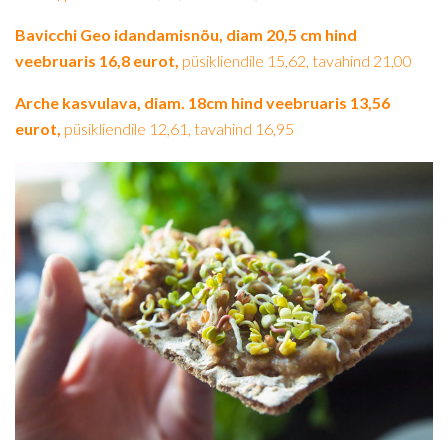
Bavicchi Geo idandamisnõu, diam 20,5 cm hind
veebruaris 16,8 eurot,
püsikliendile 15,62, tavahind 21,00
Arche kasvulava, diam. 18cm hind veebruaris 13,56
eurot,
püsikliendile 12,61, tavahind 16,95