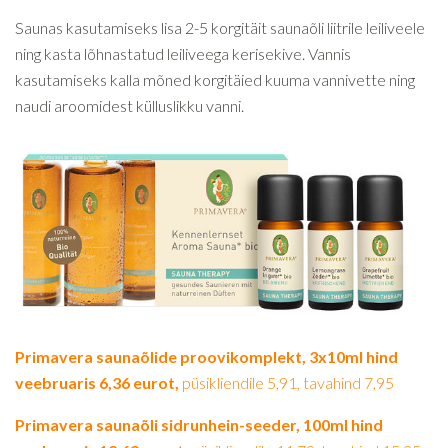
Saunas kasutamiseks lisa 2-5 korgitäit saunaõli liitrile leiliveele
ning kasta lõhnastatud leiliveega kerisekive. Vannis
kasutamiseks kalla mõned korgitäied kuuma vannivette ning
naudi aroomidest külluslikku vanni.
Primavera saunaõlide proovikomplekt, 3x10ml hind
veebruaris 6,36 eurot,
püsikliendile 5,91, tavahind 7,95
Primavera saunaõli sidrunhein-seeder, 100ml hind