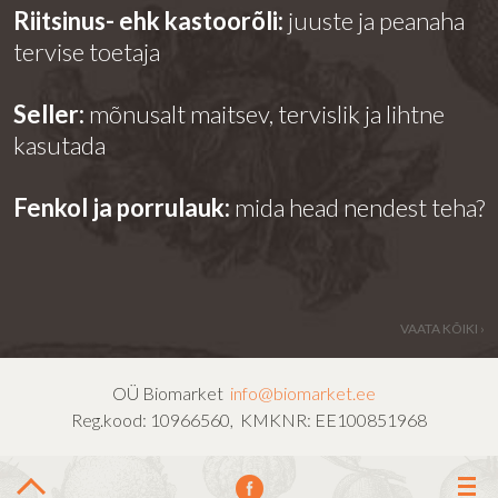
Riitsinus- ehk kastoorõli:
juuste ja peanaha
tervise toetaja
Seller:
mõnusalt maitsev, tervislik ja lihtne
kasutada
Fenkol ja porrulauk:
mida head nendest teha?
VAATA KÕIKI ›
OÜ Biomarket
info@biomarket.ee
Reg.kood: 10966560, KMKNR: EE100851968