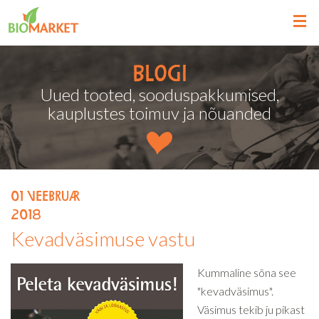
Blogi
Uued tooted, sooduspakkumised,
kauplustes toimuv ja nõuanded
01
veebruar
2018
Kevadväsimuse vastu
Kummaline sõna see
"kevadväsimus".
Väsimus tekib ju pikast