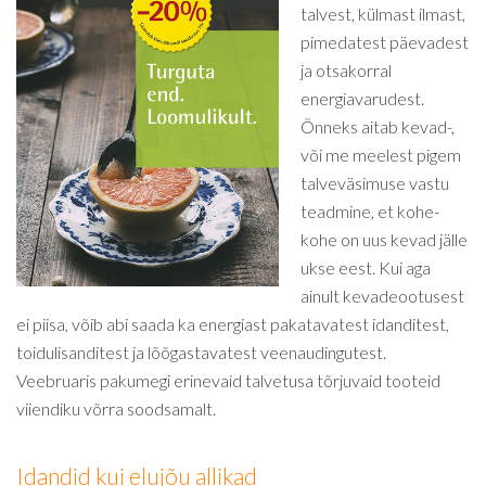
talvest, külmast ilmast,
pimedatest päevadest
ja otsakorral
energiavarudest.
Õnneks aitab kevad-,
või me meelest pigem
talveväsimuse vastu
teadmine, et kohe-
kohe on uus kevad jälle
ukse eest. Kui aga
ainult kevadeootusest
ei piisa, võib abi saada ka energiast pakatavatest idanditest,
toidulisanditest ja lõõgastavatest veenaudingutest.
Veebruaris pakumegi erinevaid talvetusa tõrjuvaid tooteid
viiendiku võrra soodsamalt.
Idandid kui elujõu allikad