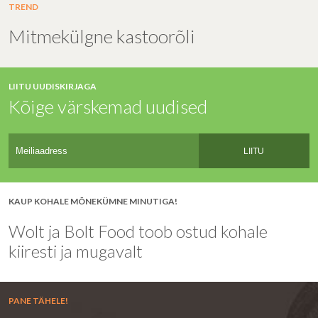
TREND
Mitmekülgne kastoorõli
LIITU UUDISKIRJAGA
Kõige värskemad uudised
LIITU
KAUP KOHALE MÕNEKÜMNE MINUTIGA!
Wolt ja Bolt Food toob ostud kohale
kiiresti ja mugavalt
PANE TÄHELE!