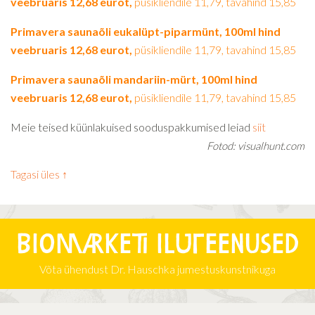
veebruaris 12,68 eurot,
püsikliendile 11,79, tavahind 15,85
Primavera saunaõli eukalüpt-piparmünt, 100ml hind
veebruaris 12,68 eurot,
püsikliendile 11,79, tavahind 15,85
Primavera saunaõli mandariin-mürt, 100ml hind
veebruaris 12,68 eurot,
püsikliendile 11,79, tavahind 15,85
Meie teised küünlakuised sooduspakkumised leiad
siit
Fotod: visualhunt.com
Tagasi üles ↑
Biomarketi iluteenused
Võta ühendust Dr. Hauschka jumestuskunstnikuga