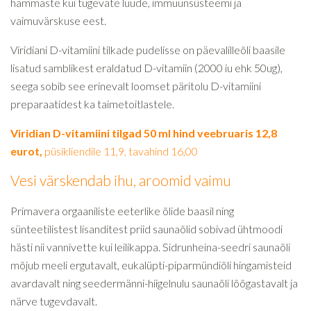
hammaste kui tugevate luude, immuunsüsteemi ja
vaimuvärskuse eest.
Viridiani D-vitamiini tilkade pudelisse on päevalilleõli baasile
lisatud samblikest eraldatud D-vitamiin (2000 iu ehk 50ug),
seega sobib see erinevalt loomset päritolu D-vitamiini
preparaatidest ka taimetoitlastele.
Viridian D-vitamiini tilgad 50 ml hind veebruaris 12,8
eurot,
püsikliendile 11,9, tavahind 16,00
Vesi värskendab ihu, aroomid vaimu
Primavera orgaaniliste eeterlike õlide baasil ning
sünteetilistest lisanditest priid saunaõlid sobivad ühtmoodi
hästi nii vannivette kui leilikappa. Sidrunheina-seedri saunaõli
mõjub meeli ergutavalt, eukalüpti-piparmündiõli hingamisteid
avardavalt ning seedermänni-hiigelnulu saunaõli lõõgastavalt ja
närve tugevdavalt.