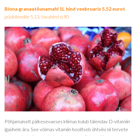
Biona granaatõunamahl 1L hind veebruaris 5,52 eurot
,
püsikliendile 5,13, tavahind 6,90
Põhjamaiselt päikesevaeses kliimas kulub täiendav D-vitamiin
igaühele ära. See võimas vitamiin hoolitseb ühtviisi nii tervete