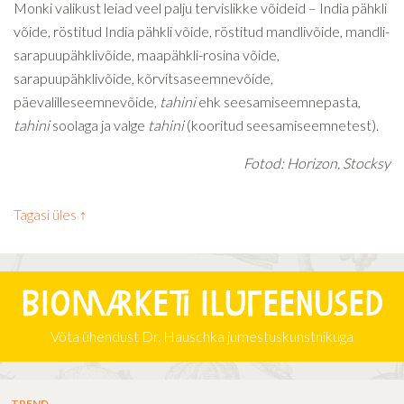
Monki valikust leiad veel palju tervislikke võideid – India pähkli
võide, röstitud India pähkli võide, röstitud mandlivõide, mandli-
sarapuupähklivõide, maapähkli-rosina võide,
sarapuupähklivõide, kõrvitsaseemnevõide,
päevalilleseemnevõide,
tahini
ehk seesamiseemnepasta,
tahini
soolaga ja valge
tahini
(kooritud seesamiseemnetest).
Fotod: Horizon, Stocksy
Tagasi üles ↑
Biomarketi iluteenused
Võta ühendust Dr. Hauschka jumestuskunstnikuga
TREND