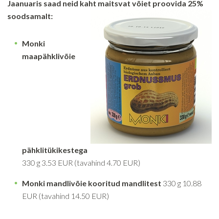
Jaanuaris saad neid kaht maitsvat võiet proovida 25%
soodsamalt:
Monki
maapähklivõie
pähklitükikestega
330 g 3.53 EUR (tavahind 4.70 EUR)
Monki mandlivõie kooritud mandlitest
330 g 10.88
EUR (tavahind 14.50 EUR)