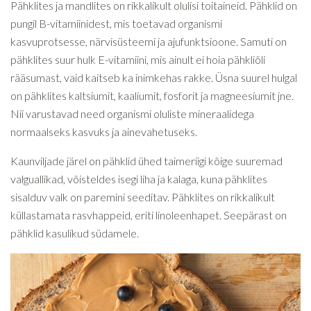
Pähklites ja mandlites on rikkalikult olulisi toitaineid. Pähklid on
pungil B-vitamiinidest, mis toetavad organismi
kasvuprotsesse, närvisüsteemi ja ajufunktsioone. Samuti on
pähklites suur hulk E-vitamiini, mis ainult ei hoia pähkliõli
rääsumast, vaid kaitseb ka inimkehas rakke. Üsna suurel hulgal
on pähklites kaltsiumit, kaaliumit, fosforit ja magneesiumit jne.
Nii varustavad need organismi oluliste mineraalidega
normaalseks kasvuks ja ainevahetuseks.
Kaunviljade järel on pähklid ühed taimeriigi kõige suuremad
valguallikad, võisteldes isegi liha ja kalaga, kuna pähklites
sisalduv valk on paremini seeditav. Pähklites on rikkalikult
küllastamata rasvhappeid, eriti linoleenhapet. Seepärast on
pähklid kasulikud südamele.