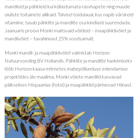
mandleid ja pähkleid kui küllastumata rasvhapete ning muude
oluliste toitainete allikaid. Talvisel toidulaual, kus napib värskeid
vitamiine, tasub pähklite ja mandlite osa kindlasti suurendada.
Jaanuaris proovi Monki maitsvaid võideid – maapähklivõiet ja
mandlivõiet – tavahinnast 25% soodsamalt.
Monki mandli- ja maapähklivõiet valmistab Horizon
Natuurvoeding BV Hollandis. Pähklite ja mandlite hankimiseks
lööb Horizon kaasa mitmetes mahepõllunduse edendamise
projektides üle maailma. Monki võiete mandlid kasvavad
päikselises Hispaanias (fotol) ja maapähklid pärinevad Hiinast.