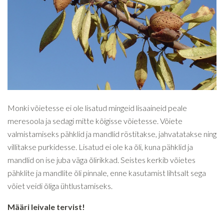
Monki võietesse ei ole lisatud mingeid lisaaineid peale
meresoola ja sedagi mitte kõigisse võietesse. Võiete
valmistamiseks pähklid ja mandlid röstitakse, jahvatatakse ning
villitakse purkidesse. Lisatud ei ole ka õli, kuna pähklid ja
mandlid on ise juba väga õlirikkad. Seistes kerkib võietes
pähklite ja mandlite õli pinnale, enne kasutamist lihtsalt sega
võiet veidi õliga ühtlustamiseks.
Määri leivale tervist!