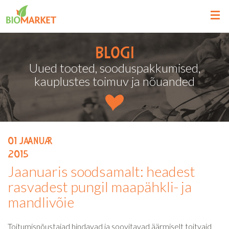
Blogi
Uued tooted, sooduspakkumised,
kauplustes toimuv ja nõuanded
01
jaanuar
2015
Jaanuaris soodsamalt: headest
rasvadest pungil maapähkli- ja
mandlivõie
Toitumisnõustajad hindavad ja soovitavad äärmiselt toitvaid