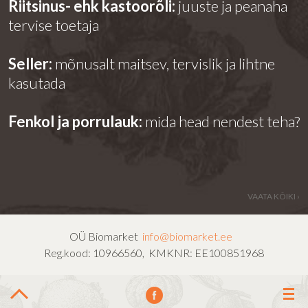
Riitsinus- ehk kastoorõli:
juuste ja peanaha
tervise toetaja
Seller:
mõnusalt maitsev, tervislik ja lihtne
kasutada
Fenkol ja porrulauk:
mida head nendest teha?
VAATA KÕIKI ›
OÜ Biomarket
info@biomarket.ee
Reg.kood: 10966560, KMKNR: EE100851968