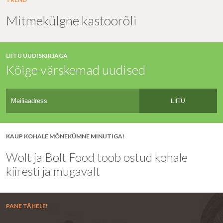
Mitmekülgne kastoorõli
LIITU UUDISKIRJAGA
Kõige värskemad uudised
LIITU
KAUP KOHALE MÕNEKÜMNE MINUTIGA!
Wolt ja Bolt Food toob ostud kohale
kiiresti ja mugavalt
PANE TÄHELE!