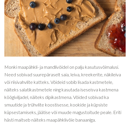
Monki maapähkli- ja mandlivõidel on palju kasutusvõimalusi.
Need sobivad suurepäraselt saia, leiva, kreekerite, näkileiva
või riisivahvlite katteks. Võideid sobib lisada kastmetele,
näiteks salatikastmetele ning kasutada iseseisva kastmena
köögiviljadel, näiteks dipikastmena. Võided sobivad ka
smuutide ja trühvlite koostisesse, kookide ja küpsiste
küpsestamiseks, jäätise või muude magustoitude peale. Eriti
hästi maitseb näiteks maapähklivõie banaaniga.