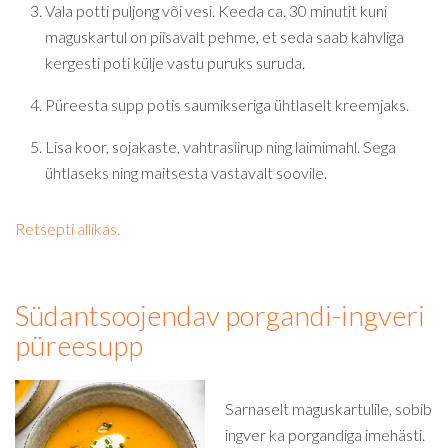
Vala potti puljong või vesi. Keeda ca. 30 minutit kuni
maguskartul on piisavalt pehme, et seda saab kahvliga
kergesti poti külje vastu puruks suruda.
Püreesta supp potis saumikseriga ühtlaselt kreemjaks.
Lisa koor, sojakaste, vahtrasiirup ning laimimahl. Sega
ühtlaseks ning maitsesta vastavalt soovile.
Retsepti allikas.
Südantsoojendav porgandi-ingveri
püreesupp
Sarnaselt maguskartulile, sobib
ingver ka porgandiga imehästi.