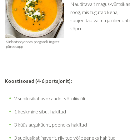
Nauditavalt magus-vürtsikas
roog, mis tugutab keha,
soojendab vaimu ja ühendab
sõpru.
Koostisosad (4-6 portsjonit):
2 supilusikat avokaado- või oliiviõli
1 keskmine sibul, hakitud
3 küüslauguküünt, peeneks hakitud
3 supilusikat ingverit, riivitud või peeneks hakitud