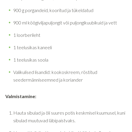
900 g porgandeid, kooritud ja tükeldatud
900 ml köögiviljapuljongit või puljongikuubikuid ja vett
1 loorberileht
1 teelusikas kaneeli
1 teelusikas soola
Valikulised lisandid: kookoskreem, röstitud
seedermänniseemned ja koriander
Valmistamine:
Hauta sibulad ja õli suures potis keskmisel kuumusel, kuni
sibulad muutuvad läbipaistvaks.