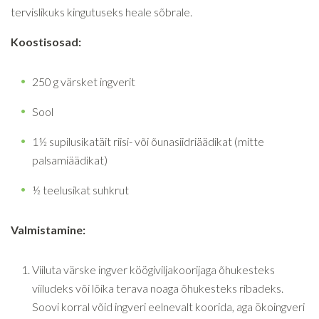
tervislikuks kingutuseks heale sõbrale.
Koostisosad:
250 g värsket ingverit
Sool
1½ supilusikatäit riisi- või õunasiidriäädikat (mitte
palsamiäädikat)
½ teelusikat suhkrut
Valmistamine:
Viiluta värske ingver köögiviljakoorijaga õhukesteks
viiludeks või lõika terava noaga õhukesteks ribadeks.
Soovi korral võid ingveri eelnevalt koorida, aga ökoingveri