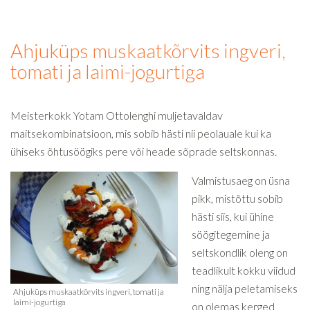
Ahjuküps muskaatkõrvits ingveri,
tomati ja laimi-jogurtiga
Meisterkokk Yotam Ottolenghi muljetavaldav
maitsekombinatsioon, mis sobib hästi nii peolauale kui ka
ühiseks õhtusöögiks pere või heade sõprade seltskonnas.
Valmistusaeg on üsna
pikk, mistõttu sobib
hästi siis, kui ühine
söögitegemine ja
seltskondlik oleng on
teadlikult kokku viidud
ning nälja peletamiseks
on olemas kerged