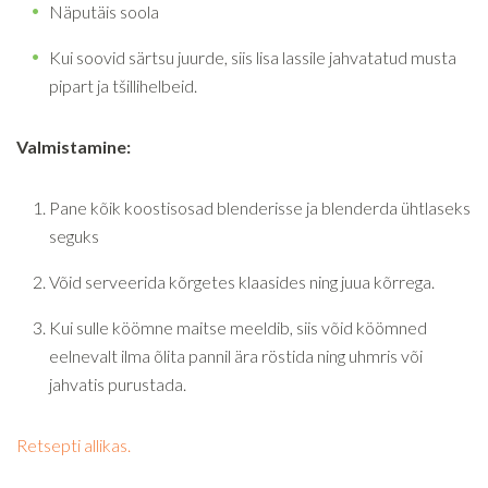
Näputäis soola
Kui soovid särtsu juurde, siis lisa lassile jahvatatud musta
pipart ja tšillihelbeid.
Valmistamine:
Pane kõik koostisosad blenderisse ja blenderda ühtlaseks
seguks
Võid serveerida kõrgetes klaasides ning juua kõrrega.
Kui sulle köömne maitse meeldib, siis võid köömned
eelnevalt ilma õlita pannil ära röstida ning uhmris või
jahvatis purustada.
Retsepti allikas.