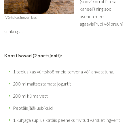
(soovi korral lisa ka
kaneeli) ning sool
asenda mee,
agaavisiirupi või pruuni
suhkruga.
Koostisosad (2 portsjonit):
1 teelusikas vürtsköömneid tervena või jahvatatuna.
200 ml maitsestamata jogurtit
200 ml külma vett
Peotäis jääkuubikuid
1 kuhjaga supilusikatäis peeneks riivitud värsket ingverit