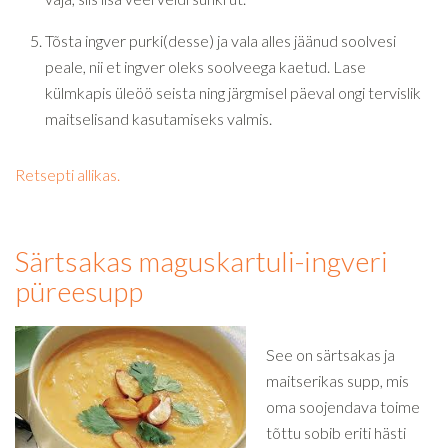
Tõsta ingver purki(desse) ja vala alles jäänud soolvesi
peale, nii et ingver oleks soolveega kaetud. Lase
külmkapis üleöö seista ning järgmisel päeval ongi tervislik
maitselisand kasutamiseks valmis.
Retsepti allikas.
Särtsakas maguskartuli-ingveri
püreesupp
See on särtsakas ja
maitserikas supp, mis
oma soojendava toime
tõttu sobib eriti hästi