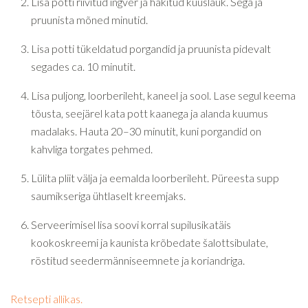
Lisa potti riivitud ingver ja hakitud küüslauk. Sega ja
pruunista mõned minutid.
Lisa potti tükeldatud porgandid ja pruunista pidevalt
segades ca. 10 minutit.
Lisa puljong, loorberileht, kaneel ja sool. Lase segul keema
tõusta, seejärel kata pott kaanega ja alanda kuumus
madalaks. Hauta 20–30 minutit, kuni porgandid on
kahvliga torgates pehmed.
Lülita pliit välja ja eemalda loorberileht. Püreesta supp
saumikseriga ühtlaselt kreemjaks.
Serveerimisel lisa soovi korral supilusikatäis
kookoskreemi ja kaunista krõbedate šalottsibulate,
röstitud seedermänniseemnete ja koriandriga.
Retsepti allikas.