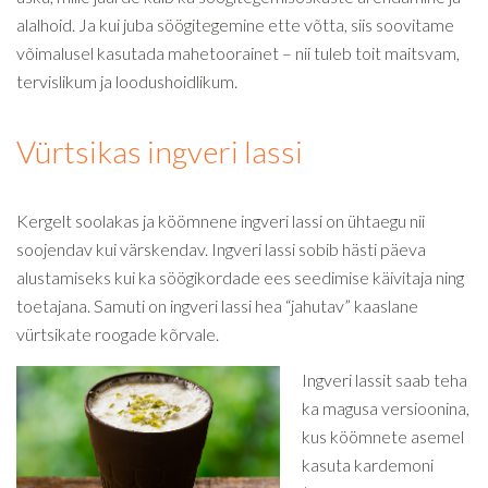
alalhoid. Ja kui juba söögitegemine ette võtta, siis soovitame
võimalusel kasutada mahetoorainet – nii tuleb toit maitsvam,
tervislikum ja loodushoidlikum.
Vürtsikas ingveri lassi
Kergelt soolakas ja köömnene ingveri lassi on ühtaegu nii
soojendav kui värskendav. Ingveri lassi sobib hästi päeva
alustamiseks kui ka söögikordade ees seedimise käivitaja ning
toetajana. Samuti on ingveri lassi hea “jahutav” kaaslane
vürtsikate roogade kõrvale.
Ingveri lassit saab teha
ka magusa versioonina,
kus köömnete asemel
kasuta kardemoni