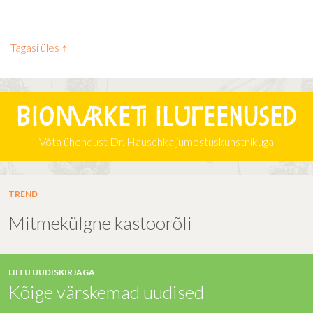
Tagasi üles ↑
Biomarketi iluteenused
Võta ühendust Dr. Hauschka jumestuskunstnikuga
TREND
Mitmekülgne kastoorõli
LIITU UUDISKIRJAGA
Kõige värskemad uudised