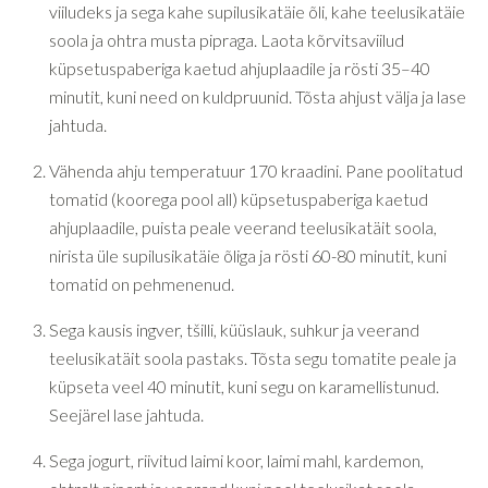
viiludeks ja sega kahe supilusikatäie õli, kahe teelusikatäie
soola ja ohtra musta pipraga. Laota kõrvitsaviilud
küpsetuspaberiga kaetud ahjuplaadile ja rösti 35–40
minutit, kuni need on kuldpruunid. Tõsta ahjust välja ja lase
jahtuda.
Vähenda ahju temperatuur 170 kraadini. Pane poolitatud
tomatid (koorega pool all) küpsetuspaberiga kaetud
ahjuplaadile, puista peale veerand teelusikatäit soola,
nirista üle supilusikatäie õliga ja rösti 60-80 minutit, kuni
tomatid on pehmenenud.
Sega kausis ingver, tšilli, küüslauk, suhkur ja veerand
teelusikatäit soola pastaks. Tõsta segu tomatite peale ja
küpseta veel 40 minutit, kuni segu on karamellistunud.
Seejärel lase jahtuda.
Sega jogurt, riivitud laimi koor, laimi mahl, kardemon,