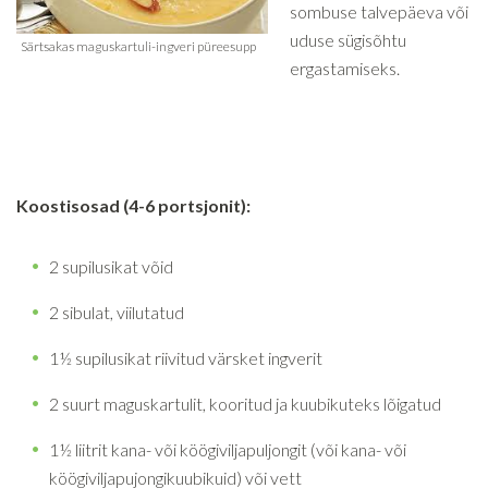
sombuse talvepäeva või
uduse sügisõhtu
ergastamiseks.
Koostisosad (4-6 portsjonit):
2 supilusikat võid
2 sibulat, viilutatud
1½ supilusikat riivitud värsket ingverit
2 suurt maguskartulit, kooritud ja kuubikuteks lõigatud
1½ liitrit kana- või köögiviljapuljongit (või kana- või
köögiviljapujongikuubikuid) või vett