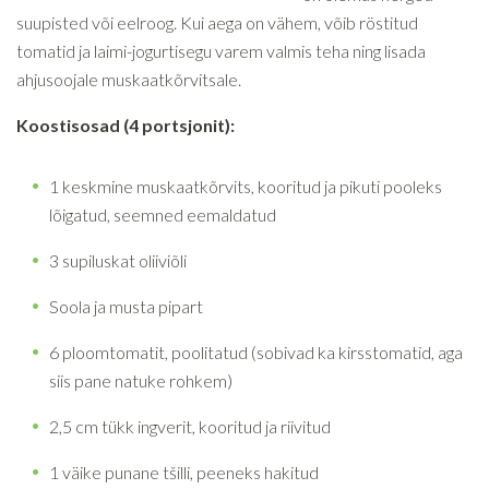
suupisted või eelroog. Kui aega on vähem, võib röstitud
tomatid ja laimi-jogurtisegu varem valmis teha ning lisada
ahjusoojale muskaatkõrvitsale.
Koostisosad (4 portsjonit):
1 keskmine muskaatkõrvits, kooritud ja pikuti pooleks
lõigatud, seemned eemaldatud
3 supiluskat oliiviõli
Soola ja musta pipart
6 ploomtomatit, poolitatud (sobivad ka kirsstomatid, aga
siis pane natuke rohkem)
2,5 cm tükk ingverit, kooritud ja riivitud
1 väike punane tšilli, peeneks hakitud