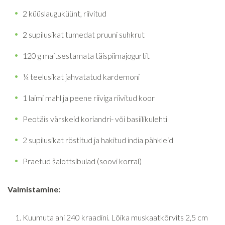
2 küüslauguküünt, riivitud
2 supilusikat tumedat pruuni suhkrut
120 g maitsestamata täispiimajogurtit
¼ teelusikat jahvatatud kardemoni
1 laimi mahl ja peene riiviga riivitud koor
Peotäis värskeid koriandri- või basiilikulehti
2 supilusikat röstitud ja hakitud india pähkleid
Praetud šalottsibulad (soovi korral)
Valmistamine:
Kuumuta ahi 240 kraadini. Lõika muskaatkõrvits 2,5 cm