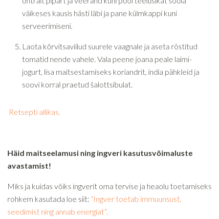
ohtralt pipart ja veerand kuni pool teelusikat soola
väikeses kausis hästi läbi ja pane külmkappi kuni
serveerimiseni.
Laota kõrvitsaviilud suurele vaagnale ja aseta röstitud
tomatid nende vahele. Vala peene joana peale laimi-
jogurt, lisa maitsestamiseks koriandrit, india pähkleid ja
soovi korral praetud šalottsibulat.
Retsepti allikas.
Häid maitseelamusi ning ingveri kasutusvõimaluste
avastamist!
Miks ja kuidas võiks ingverit oma tervise ja heaolu toetamiseks
rohkem kasutada loe siit:
“Ingver toetab immuunsust,
seedimist ning annab energiat”.