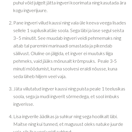
puhul võid julgelt jätta ingveri koorimata ning kasutada ära
kogu ingverijuure.
Pane ingveri viilud kaussi ning vala üle keeva veega lisades
sellele 1 supilusikatäie soola. Sega läbi ja lase segul seista
3–5 minutit. See muudab ingveri veidi pehmemaks ning
aitab tal paremini marinaadi omastada ja pikendab
säilivust. Oluline on jälgida, et ingver ei muutuks liiga
pehmeks, vaid jääks mõnusalt krõmpsuks. Peale 3-5
minuti möödumist, kurna soolvesi eraldi nõusse, kuna
seda läheb hiljem veel vaja.
Jäta viilutatud ingver kaussi ning puista peale 1 teelusikas
soola, sega ja mudi ingverit sõrmedega, et sool imbuks
ingverisse.
Lisa ingverile äädikas ja suhkur ning sega hoolikalt läbi.
Maitse ning kui tunned, et magusust oleks natuke juurde
vaja, siis lisa veel veidi suhkrut.