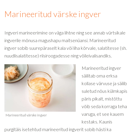
Marineeritud värske ingver
Ingveri marineerimine on väga lihtne ning see annab vürtsikale
ingverile mõnusa magushapu maitsenüansi. Marineeritud
ingver sobib suurepäraselt kala või liha kõrvale, salatitesse (sh.
nuudlisalatitesse) riisiroogadesse ning võileivalisandiks.
Marineeritud ingver
säilitab oma erksa
kollase värvuse ja säilib
suletud nõus külmkapis
päris pikalt, mistõttu
võib seda korraga teha
varuga, et see kauem
kestaks. Kaunis
purgitäis isetehtud marineeritud ingverit sobib hästi ka