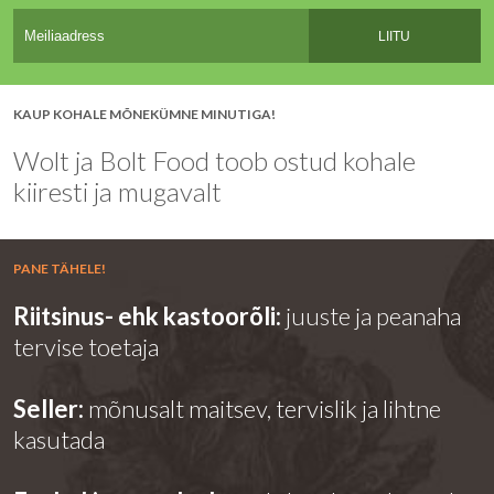
LIITU
KAUP KOHALE MÕNEKÜMNE MINUTIGA!
Wolt ja Bolt Food toob ostud kohale
kiiresti ja mugavalt
PANE TÄHELE!
Riitsinus- ehk kastoorõli:
juuste ja peanaha
tervise toetaja
Seller:
mõnusalt maitsev, tervislik ja lihtne
kasutada