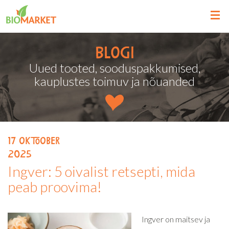
Blogi
Uued tooted, sooduspakkumised,
kauplustes toimuv ja nõuanded
17
oktoober
2025
Ingver: 5 oivalist retsepti, mida
peab proovima!
Ingver on maitsev ja