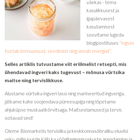
väekas - tema
kasulikkusest ja
igapäevasest
kasutamisest
soovitame lugeda
blogipostituses
“Ingver
toetab immuunsust, seedimist ning annab energiat”.
Selles artiklis tutvustame viit eriilmelist retsepti, mis
ühendavad ingveri kaks tugevust – mõnusa vürtsika
maitse ning tervislikkuse.
Alustame vürtsika ingveri lassi ning marineeritud ingveriga,
jätkame kahe soojendava püreesupiga ning lõpetame
ahjuküpse muskaatkõrvitsaga. Maitseelamused ja tervis
ootavad sind!
Oleme Biomarketis tervisliku ja keskkonnasõbraliku eluviisi
usku, mille juurde käib ka söögitegemisoskuste arendamine ja