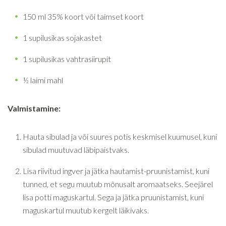
150 ml 35% koort või taimset koort
1 supilusikas sojakastet
1 supilusikas vahtrasiirupit
½ laimi mahl
Valmistamine:
Hauta sibulad ja või suures potis keskmisel kuumusel, kuni
sibulad muutuvad läbipaistvaks.
Lisa riivitud ingver ja jätka hautamist-pruunistamist, kuni
tunned, et segu muutub mõnusalt aromaatseks. Seejärel
lisa potti maguskartul. Sega ja jätka pruunistamist, kuni
maguskartul muutub kergelt läikivaks.