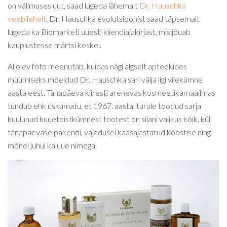
on välimuses uut, saad lugeda lähemalt
Dr. Hauschka
veebilehelt
. Dr. Hauschka evolutsioonist saad täpsemalt
lugeda ka Biomarketi uuesti kliendiajakirjast, mis jõuab
kauplustesse märtsi keskel.
Allolev foto meenutab, kuidas nägi algselt apteekides
müümiseks mõeldud Dr. Hauschka sari välja ligi viiekümne
aasta eest. Tänapäeva kiiresti arenevas kosmeetikamaailmas
tundub ehk uskumatu, et 1967. aastal turule toodud sarja
kuulunud kuueteistkümnest tootest on siiani valikus kõik, küll
tänapäevase pakendi, vajadusel kaasajastatud koostise ning
mõnel juhul ka uue nimega.