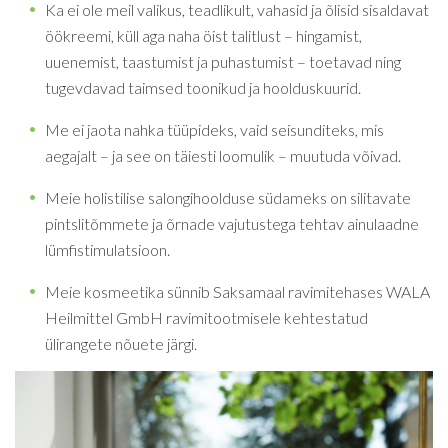
Ka ei ole meil valikus, teadlikult, vahasid ja õlisid sisaldavat
öökreemi, küll aga naha öist talitlust – hingamist,
uuenemist, taastumist ja puhastumist – toetavad ning
tugevdavad taimsed toonikud ja hoolduskuurid.
Me ei jaota nahka tüüpideks, vaid seisunditeks, mis
aegajalt – ja see on täiesti loomulik – muutuda võivad.
Meie holistilise salongihoolduse südameks on silitavate
pintslitõmmete ja õrnade vajutustega tehtav ainulaadne
lümfistimulatsioon.
Meie kosmeetika sünnib Saksamaal ravimitehases WALA
Heilmittel GmbH ravimitootmisele kehtestatud
ülirangete nõuete järgi.