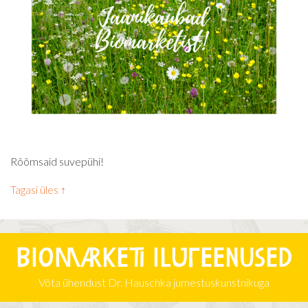
Rõõmsaid suvepühi!
Tagasi üles ↑
Biomarketi iluteenused
Võta ühendust Dr. Hauschka jumestuskunstnikuga