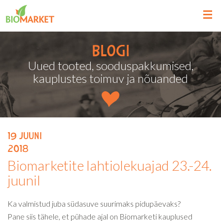
Blogi
Uued tooted, sooduspakkumised,
kauplustes toimuv ja nõuanded
19
juuni
2018
Biomarketite lahtiolekuajad 23.-24.
juunil
Ka valmistud juba südasuve suurimaks pidupäevaks?
Pane siis tähele, et pühade ajal on Biomarketi kauplused