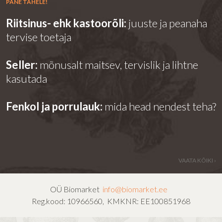
PANE TÄHELE!
Riitsinus- ehk kastoorõli:
juuste ja peanaha
tervise toetaja
Seller:
mõnusalt maitsev, tervislik ja lihtne
kasutada
Fenkol ja porrulauk:
mida head nendest teha?
VAATA KÕIKI ›
OÜ Biomarket
info@biomarket.ee
Reg.kood: 10966560, KMKNR: EE100851968