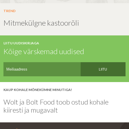
TREND
Mitmekülgne kastoorõli
LIITU UUDISKIRJAGA
Kõige värskemad uudised
LIITU
KAUP KOHALE MÕNEKÜMNE MINUTIGA!
Wolt ja Bolt Food toob ostud kohale
kiiresti ja mugavalt