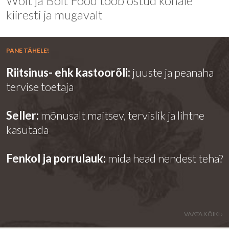
Wolt ja Bolt Food toob ostud kohale
kiiresti ja mugavalt
PANE TÄHELE!
Riitsinus- ehk kastoorõli:
juuste ja peanaha
tervise toetaja
Seller:
mõnusalt maitsev, tervislik ja lihtne
kasutada
Fenkol ja porrulauk:
mida head nendest teha?
VAATA KÕIKI ›