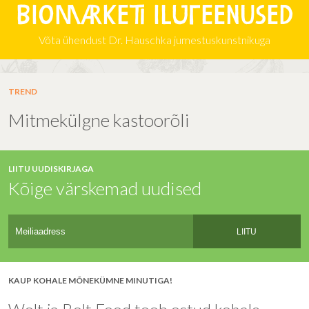
Biomarketi iluteenused
Võta ühendust Dr. Hauschka jumestuskunstnikuga
TREND
Mitmekülgne kastoorõli
LIITU UUDISKIRJAGA
Kõige värskemad uudised
LIITU
KAUP KOHALE MÕNEKÜMNE MINUTIGA!