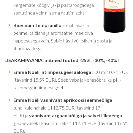
kergemate köögivilja- ja pastaroogadega,
samuti hea vein niisama nautimiseks.
Biovinum Tempranillo
– mahlakas ja
pehme, täidlane ja aromaatne, meeldiva
happesusega vein. Sobib hästi vürtsikama pasta ja
liharoogadega.
LISAKAMPAANIA: mitmed tooted -25%, -30%, -40%!
Emma No
ë
li intiimpesugeel aaloega
500 ml 10.91 EUR
(tavahind 15.59 EUR). Seebivaba ja kehasõbraliku pH-
tasemega intiimpesugeel.
Emma
No
ë
li
vannivaht aprikoosiseemneõliga
tundlikule nahale
1 l 12.75 EUR (tavahind 17
EUR) ja
vannivaht argaaniaõliga
ja salvei lilleveega
igapäevaseks kasutamiseks 1 l 12.71 EUR (tavahind 16.95
EUR).