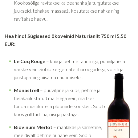
Kookosõliga ravitakse ka peanahka ja turgutatakse
juukseid, tehakse massaaži, kosutatakse nahka ning
ravitakse haavu.
Hea hind!
Sügisesed ökoveinid Naturianilt
750 ml 5,50
EUR:
Le Coq Rouge
– kuiv ja pehme tanniiniga, puuviljane ja
värske vein. Sobib kergemate liharoogadega, vorsti ja
juustuga ning niisama nautimiseks.
Monastrell
– puuviljane ja küps, pehme ja
tasakaalustatud maitsega vein, maitses
tunda mustikate ja ploomide kooslust. Sobib
koos grillitud liha, riisi ja pastaga.
Biovinum Merlot
– mahlakas ja sametine,
meeldivalt pehme punane vein. Sobib