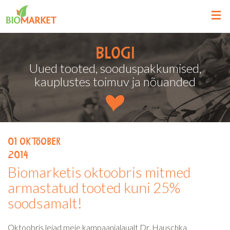
Blogi
Uued tooted, sooduspakkumised,
kauplustes toimuv ja nõuanded
01
oktoober
2014
Biomarketis oktoobris mitmed
armastatud tooted kuni 25%
soodsamalt!
Oktoobris leiad meie kampaanialaualt Dr. Hauschka