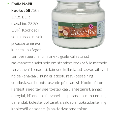
Emile Noëli
kookosõli
750 ml
17,85 EUR
(tavahind 23,80
EUR). Kookosõli
sobib praadimiseks
ja küpsetamiseks,
kuna talub kõrget
temperatuuri. Tänu mitmekülgsele küllastunud
rasvhapete sisaldusele omistatakse kookosõlile mitmeid
tervistavaid omadusi. Taimsed küllastatud rasvad aitavad
hoida kehakaalu, kuna ei ladestu rasvkoesse ning
soodustavad hoopis rasvade põletamist. Kookosõli on
kergesti seeditav, see toetab kaalulangetamist, annab
energiat, kiirendab ainevahetust, parandab immuunsust,
vähendab kolesteroolitaset, sisaldab antioksüdante ning
kookosõlil on seene- ja bakterivastane toime.