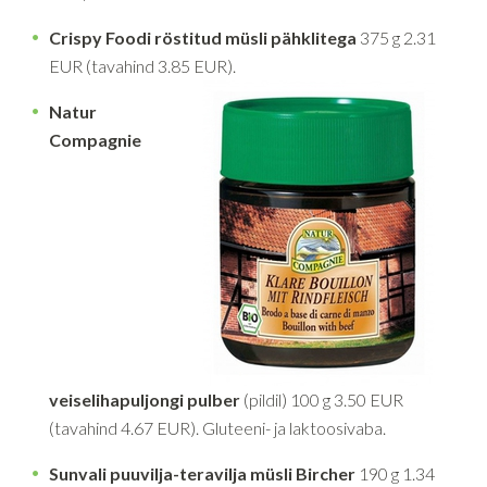
Crispy Foodi röstitud müsli pähklitega
375 g 2.31
EUR (tavahind 3.85 EUR).
Natur
Compagnie
veiselihapuljongi pulber
(pildil) 100 g 3.50 EUR
(tavahind 4.67 EUR). Gluteeni- ja laktoosivaba.
Sunvali puuvilja-teravilja müsli Bircher
190 g 1.34