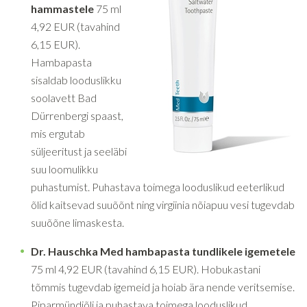
hammastele
75 ml
4,92 EUR (tavahind
6,15 EUR).
Hambapasta
sisaldab looduslikku
soolavett Bad
Dürrenbergi spaast,
mis ergutab
süljeeritust ja seeläbi
suu loomulikku
puhastumist. Puhastava toimega looduslikud eeterlikud
õlid kaitsevad suuõõnt ning virgiinia nõiapuu vesi tugevdab
suuõõne limaskesta.
Dr. Hauschka Med hambapasta tundlikele igemetele
75 ml 4,92 EUR (tavahind 6,15 EUR). Hobukastani
tõmmis tugevdab igemeid ja hoiab ära nende veritsemise.
Piparmündiõli ja puhastava toimega looduslikud