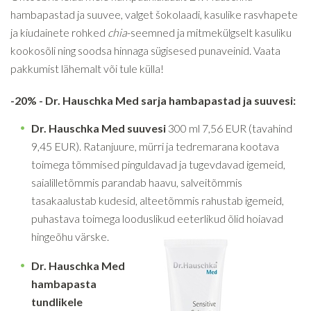
hambapastad ja suuvee, valget šokolaadi, kasulike rasvhapete
ja kiudainete rohked
chia
-seemned ja mitmekülgselt kasuliku
kookosõli ning soodsa hinnaga sügisesed punaveinid. Vaata
pakkumist lähemalt või tule külla!
-20% - Dr. Hauschka Med sarja hambapastad ja suuvesi:
Dr. Hauschka Med suuvesi
300 ml 7,56 EUR (tavahind
9,45 EUR). Ratanjuure, mürri ja tedremarana kootava
toimega tõmmised pinguldavad ja tugevdavad igemeid,
saialilletõmmis parandab haavu, salveitõmmis
tasakaalustab kudesid, alteetõmmis rahustab igemeid,
puhastava toimega looduslikud eeterlikud õlid hoiavad
hingeõhu värske.
Dr. Hauschka Med
hambapasta
tundlikele