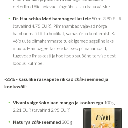
eeterlikud õlid hoiavad hingeõhu ja suu kaua värske.
Dr. Hauschka Med hambageel lastele
50 ml 3,80 EUR
(tavahind 4,75 EUR). Piimahambad vajavad nõrga
hambaemaili tõttu hoolikat, samas õrna kohtlemist. Ka
võib uute piimahammaste tulek igemed sageli hellaks
muuta. Hambageel lastele kaitseb piimahambaid,
tugevdab limaskesti ja hoolitseb suuõõne tervise eest
looduslikul moel.
-25% - kasulike rasvapete rikkad
chia
-seemned ja
kookosõli:
Vivani valge šokolaad mango ja kookosega
100 g
2,21 EUR (tavahind 2,95 EUR)
Naturya
chia
-seemned
300 g