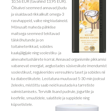
10,56 EUR (tavahind 13,95 EUR).
Õlisalvei seemned annavad jõudu
ja sisaldavad rikkalikult omega-3
rasvhappeid, valke ning kiudaineid.
Mõnusalt maheda pähklise
maitsega seemned tekitavad
täiskõhutunde ja on
toitaineterikkad, sobides
kaalujälgijale ning soolestiku- ja
ainevahetushäirete korral. Annavad organismile pikkamisi
vabanevat energiat, aeglustades süsivesikute imendumist
soolestikust, reguleerides veresuhkru taset ja sobides nii
ka diabeetikutele. Leotatuna muutuvad 5-30 min jooksul
želeeks, mistõttu saab neid kasutada ka tarretiste
valmistamiseks. Tervislik lisand pudrule, jogurtile ja
keefirile, smuutidele, salatitele ja suppidele ning
küpsetistele.