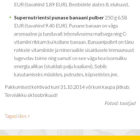
EUR (tavahind 1.89 EUR). Beebidele alates 8. elukuust.
Supernutrientsi punase banaani pulber
250 g 6.58
EUR (tavahind 9.40 EUR).
Punane banaan on väga
aromaatne ja tunduvalt intensiivsema maitsega ning C-
vitamiini rikkam kui kollane banaan. Banaanipulbril on tänu
rohkele vitamiinide ja mineraalide sisaldusele immuunsust
tugevdav toime ning samuti on see väga hea loomuliku
energia allikas (sisaldab palju kaaliumi). Sobib
kasutamiseks müslides, putrudes, küpsetistes jne.
Pakkumised kehtivad kuni 31.10.2014 või kuni kaupa jätkub.
Tervislikku oktoobrikuud!
Fotod: tootjad
Tagasi üles ↑