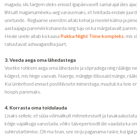
magada, siis targem oleks ennast igapäevaselt samal ajal üles ajad
lihtsalt magamamineku aeg varasemaks, et tekitada endale juur
unetunde. Reglaarne unerütm aitab kehal ja meelel külma ja pim
aastaajaga paremini kohaneda ning tuju on ka märgatavalt parem
Heale unele aitab ka kaasa
Pukka Night Time kompleks
, mis s
rahustavat ashwagandha juurt.
3. Veeda aega oma lähedastega
Veetke rohkem aega oma lähedaste ja sõpradega ning rääkige neil
kõigest, mis hinge vaevab. Naerge, mängige lõbusaid mänge, rääki
Kui ümbritsed ennast postitiivsete inimestega, muutub ka teie en
hoopis paremaks.
4. Korrasta oma toidulauda
Lisaks sellele, et süüa võimalikult mitmekesiselt ja tasakaalustatu
kõige vajalikuga varustada, võiks talveperioodil üle vaadata ka o
suhkrutarbimise. Oh ma tean, see on ju paganama raske, kui igal 