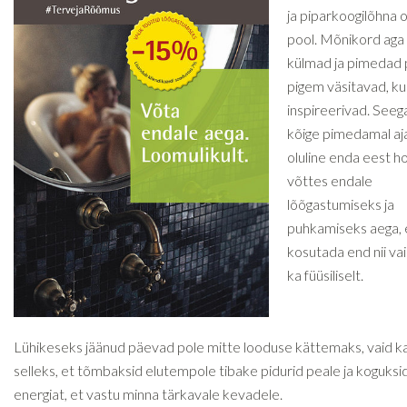
ja piparkoogilõhna o
pool. Mõnikord aga
külmad ja pimedad
pigem väsitavad, ku
inspireerivad. Seeg
kõige pimedamal ajal
oluline enda eest ho
võttes endale
lõõgastumiseks ja
puhkamiseks aega, 
kosutada end nii vai
ka füüsiliselt.
Lühikeseks jäänud päevad pole mitte looduse kättemaks, vaid ka
selleks, et tõmbaksid elutempole tibake pidurid peale ja koguksi
energiat, et vastu minna tärkavale kevadele.