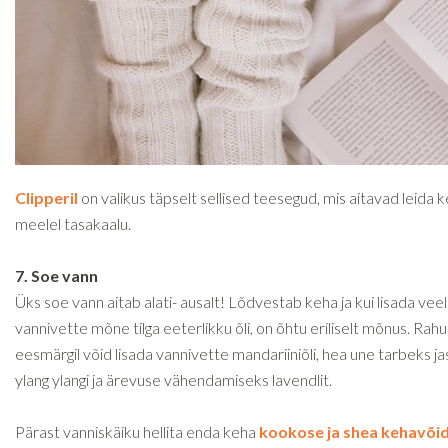
Clipperil
on valikus täpselt sellised teesegud, mis aitavad leida k
meelel tasakaalu.
7. Soe vann
Üks soe vann aitab alati- ausalt! Lõdvestab keha ja kui lisada veel
vannivette mõne tilga eeterlikku õli, on õhtu eriliselt mõnus. Rah
eesmärgil võid lisada vannivette mandariiniõli, hea une tarbeks jas
ylang ylangi ja ärevuse vähendamiseks lavendlit.
Pärast vanniskäiku hellita enda keha
kookose ja shea kehavõi