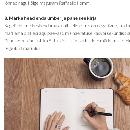
lõhnab nagu kõige magusam Raffaello komm.
8. Märka head enda ümber ja pane see kirja
Sageli kipume keskenduma ainult sellele, mis on negatiivne, kuid 
märkama pisikesi asju päevast, mis naeratuse kasvõi sekundiks su
Pane need kindlasti ka õhtul kirja ja järsku hakkad märkama, et el
tegelikult maru ilus!