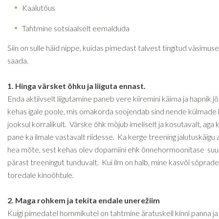
Kaalutõus
Tahtmine sotsiaalselt eemalduda
Siin on sulle häid nippe, kuidas pimedast talvest tingitud väsimuse
saada.
1. Hinga värsket õhku ja liiguta ennast.
Enda aktiivselt liigutamine paneb vere kiiremini käima ja hapnik j
kehas igale poole, mis omakorda soojendab sind nende külmade
jooksul korralikult. Värske õhk mõjub imeliselt ja kosutavalt, aga k
pane ka ilmale vastavalt riidesse. Ka kerge treening jalutuskäigu
hea mõte, sest kehas olev dopamiini ehk õnnehormoonitase su
pärast treeningut tunduvalt. Kui ilm on halb, mine kasvõi sõprad
toredale kinoõhtule.
2. Maga rohkem ja tekita endale unerežiim
Kuigi pimedatel hommikutel on tahtmine äratuskell kinni panna ja