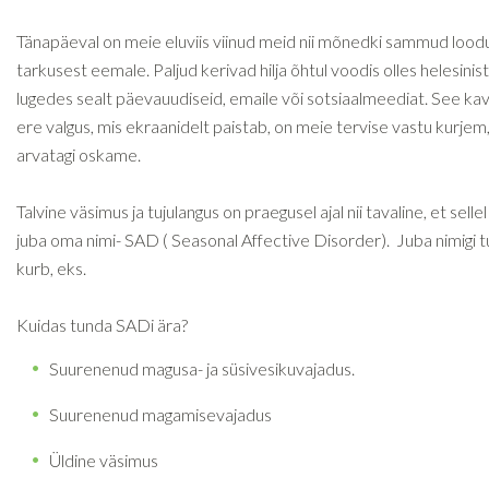
Tänapäeval on meie eluviis viinud meid nii mõnedki sammud lood
tarkusest eemale. Paljud kerivad hilja õhtul voodis olles helesinist
lugedes sealt päevauudiseid, emaile või sotsiaalmeediat. See kava
ere valgus, mis ekraanidelt paistab, on meie tervise vastu kurjem
arvatagi oskame.
Talvine väsimus ja tujulangus on praegusel ajal nii tavaline, et sellel
juba oma nimi- SAD ( Seasonal Affective Disorder). Juba nimigi 
kurb, eks.
Kuidas tunda SADi ära?
Suurenenud magusa- ja süsivesikuvajadus.
Suurenenud magamisevajadus
Üldine väsimus