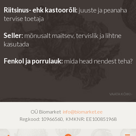
Riitsinus- ehk kastoorõli:
juuste ja peanaha
tervise toetaja
Seller:
mõnusalt maitsev, tervislik ja lihtne
kasutada
Fenkol ja porrulauk:
mida head nendest teha?
VAATA KÕIKI ›
OÜ Biomarket
info@biomarket.ee
Reg.kood: 10966560, KMKNR: EE100851968