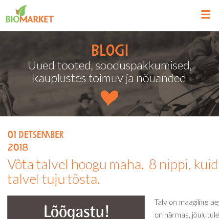
Blogi
Uued tooted, sooduspakkumised,
kauplustes toimuv ja nõuanded
01
detsember
2018
Võta talvel hoogu maha. 8 nippi, kui
talvel tuju tõsta.
Talv on maagiline ae
on härmas, jõulutul