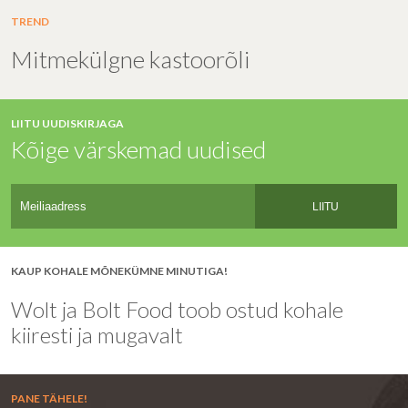
TREND
Mitmekülgne kastoorõli
LIITU UUDISKIRJAGA
Kõige värskemad uudised
LIITU
KAUP KOHALE MÕNEKÜMNE MINUTIGA!
Wolt ja Bolt Food toob ostud kohale
kiiresti ja mugavalt
PANE TÄHELE!