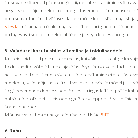
ilutsevad krõbedad piparkoogid. Liigne suhkrutarbimine võib av
negatiivset mõju meeleolule, energiatasemele ja immuunsusele.
oma suhkrutarbimist või asenda see mõne loodusliku magustajaga
stevia
, mis annab toidule magusa maitse. Uuringud on näidanud, 
on tugevasti seoses meeleoluhäirete ja isegi depressiooniga.
5. Vajadusel kasuta abiks vitamiine ja toidulisandeid
Kui teie toidulaud pole nii tasakaalus, kui võiks, siis kaaluge ka vaj
toidulisandite võtmist. India ajakirjas Psychiatry avaldatud uuri
näitavad, et toidulisandite/vitamiinide tarvitamine ei aita tõsta v
meeleolu, vaid mõjutab ka üldist vaimset tervist ja mõnel juhul võ
isegi leevendada depressiooni. Selles uuringus leiti, et psüühikah
patsientidel olid defitsiidis oomega-3 rasvhapped, B-vitamiinid, m
ja aminohapped.
Mõnusa valiku hea hinnaga toidulisandeid leiad
SIIT.
6. Rahu