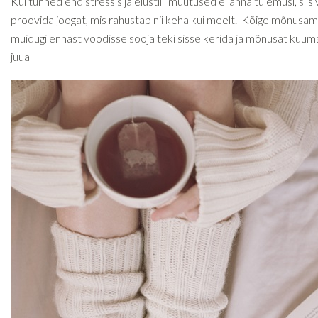
Kui tunned end stressis ja elustiili muutused ei anna tulemusi, siis 
proovida joogat, mis rahustab nii keha kui meelt. Kõige mõnusam
muidugi ennast voodisse sooja teki sisse kerida ja mõnusat kuum
juua