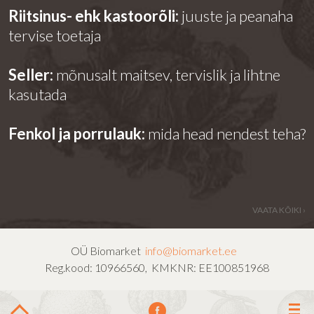
Riitsinus- ehk kastoorõli:
juuste ja peanaha
tervise toetaja
Seller:
mõnusalt maitsev, tervislik ja lihtne
kasutada
Fenkol ja porrulauk:
mida head nendest teha?
VAATA KÕIKI ›
OÜ Biomarket
info@biomarket.ee
Reg.kood: 10966560, KMKNR: EE100851968