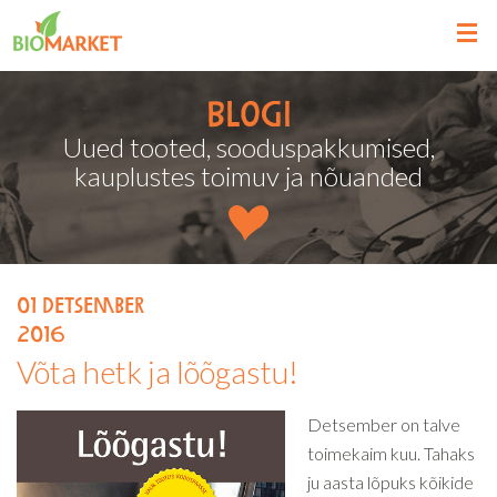
Blogi
Uued tooted, sooduspakkumised,
kauplustes toimuv ja nõuanded
01
detsember
2016
Võta hetk ja lõõgastu!
Detsember on talve
toimekaim kuu. Tahaks
ju aasta lõpuks kõikide