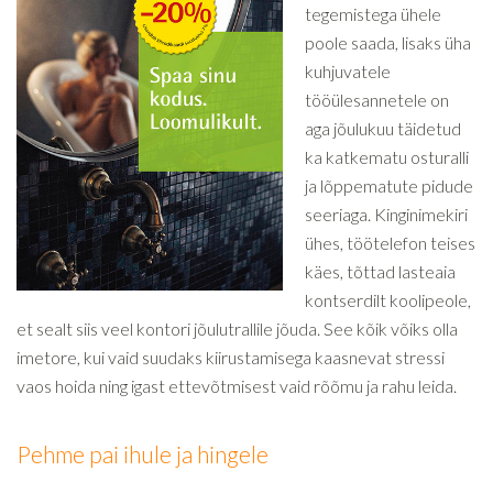
tegemistega ühele
poole saada, lisaks üha
kuhjuvatele
tööülesannetele on
aga jõulukuu täidetud
ka katkematu osturalli
ja lõppematute pidude
seeriaga. Kinginimekiri
ühes, töötelefon teises
käes, tõttad lasteaia
kontserdilt koolipeole,
et sealt siis veel kontori jõulutrallile jõuda. See kõik võiks olla
imetore, kui vaid suudaks kiirustamisega kaasnevat stressi
vaos hoida ning igast ettevõtmisest vaid rõõmu ja rahu leida.
Pehme pai ihule ja hingele