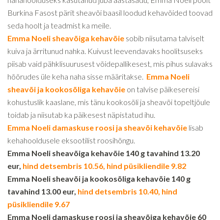
Burkina Fasost pärit sheavõi baasil loodud kehavõided toovad
seda hoolt ja teadmist ka meile.
Emma Noeli sheavõiga kehavõie
sobib niisutama talviselt
kuiva ja ärritunud nahka. Kuivust leevendavaks hoolitsuseks
piisab vaid pähklisuurusest võidepallikesest, mis pihus sulavaks
hõõrudes üle keha naha sisse määritakse.
Emma Noeli
sheavõi ja kookosõliga kehavõie
on talvise päikesereisi
kohustuslik kaaslane, mis tänu kookosõli ja sheavõi topeltjõule
toidab ja niisutab ka päikesest näpistatud ihu.
Emma Noeli damaskuse roosi ja sheavõi kehavõie
lisab
kehahooldusele eksootilist roosihõngu.
Emma Noeli sheavõiga kehavõie 140 g tavahind 13.20
eur,
hind detsembris 10.56, hind püsikliendile 9.82
Emma Noeli sheavõi ja kookosõliga kehavõie 140 g
tavahind 13.00 eur,
hind detsembris 10.40, hind
püsikliendile 9.67
Emma Noeli damaskuse roosi ja sheavõiga kehavõie 60