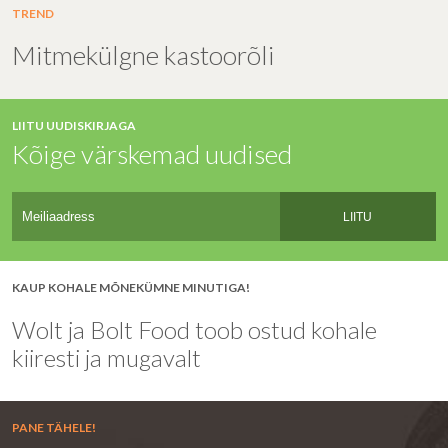
TREND
Mitmekülgne kastoorõli
LIITU UUDISKIRJAGA
Kõige värskemad uudised
LIITU
KAUP KOHALE MÕNEKÜMNE MINUTIGA!
Wolt ja Bolt Food toob ostud kohale
kiiresti ja mugavalt
PANE TÄHELE!