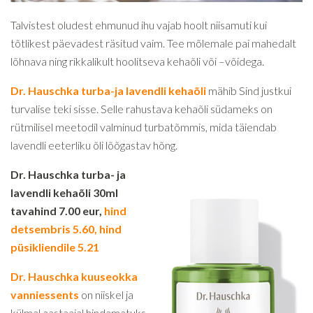
Talvistest oludest ehmunud ihu vajab hoolt niisamuti kui
tõtlikest päevadest räsitud vaim. Tee mõlemale pai mahedalt
lõhnava ning rikkalikult hoolitseva kehaõli või –võidega.
Dr. Hauschka turba-ja lavendli kehaõli
mähib Sind justkui
turvalise teki sisse. Selle rahustava kehaõli südameks on
rütmilisel meetodil valminud turbatõmmis, mida täiendab
lavendli eeterliku õli lõõgastav hõng.
Dr. Hauschka turba- ja
lavendli kehaõli 30ml
tavahind 7.00 eur,
hind
detsembris 5.60, hind
püsikliendile 5.21
Dr. Hauschka kuuseokka
vanniessents
on niiskel ja
külmal aastaajal hindamatuks