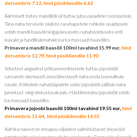
detsembris 7.12, hind püsikliendile 6.62
Äärmiselt toitev mandliõli oli tuttav juba vanadele roomlastele.
Tänu naha tervisele oluliste rasvhapetele rohkele sisaldusele
sobib mandli baasõli nii igapäevaseks nahahoolduseks eriti
kuivale ja tundlikulenahale kui ka massaaži baasõliks.
Primavera mandli baasõli 100ml tavahind 15.99 eur,
hind
detsembris 12.79, hind püsikliendile 11.90
Iidsetest aegadest põlisameeriklastele tuttav jojoobiõli
sarnaneb olemuselt üsna lähedaselt naha enda loomulikule
rasule. Kõikidele nahatüüpidele sobiv jojoobiõli säilitab naha
jumekust ning niiskustasakaalu. Hästiimenduv jojoobiõli sobib
ka massaaži baasõliks.
Primavera jojoobi baasõli 100ml tavahind 19.55 eur,
hind
detsembris 15.64, hind püsikliendile 14.55
Aafrika naised on sheapuu viljadest valmistatavat sheavõid
nahahoolduseks kasutanud juba aastasadu, Emma Noeli poolt