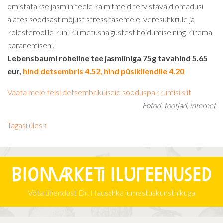
omistatakse jasmiiniteele ka mitmeid tervistavaid omadusi
alates soodsast mõjust stressitasemele, veresuhkrule ja
kolesteroolile kuni külmetushaigustest hoidumise ning kiirema
paranemiseni.
Lebensbaumi roheline tee jasmiiniga 75g tavahind 5.65
eur,
hind detsembris 4.52, hind püsikliendile 4.20
Vaata meie teisi detsembrikuiseid sooduspakkumisi siit
Fotod: tootjad, internet
Tagasi üles ↑
Biomarketi iluteenused
Võta ühendust Dr. Hauschka jumestuskunstnikuga