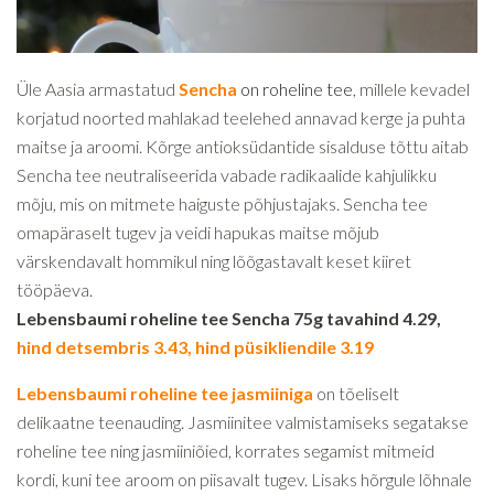
Üle Aasia armastatud
Sencha
on roheline tee
, millele kevadel
korjatud noorted mahlakad teelehed annavad kerge ja puhta
maitse ja aroomi. Kõrge antioksüdantide sisalduse tõttu aitab
Sencha tee neutraliseerida vabade radikaalide kahjulikku
mõju, mis on mitmete haiguste põhjustajaks. Sencha tee
omapäraselt tugev ja veidi hapukas maitse mõjub
värskendavalt hommikul ning lõõgastavalt keset kiiret
tööpäeva.
Lebensbaumi roheline tee Sencha 75g tavahind 4.29,
hind detsembris 3.43, hind püsikliendile 3.19
Lebensbaumi roheline tee jasmiiniga
on tõeliselt
delikaatne teenauding. Jasmiinitee valmistamiseks segatakse
roheline tee ning jasmiiniõied, korrates segamist mitmeid
kordi, kuni tee aroom on piisavalt tugev. Lisaks hõrgule lõhnale