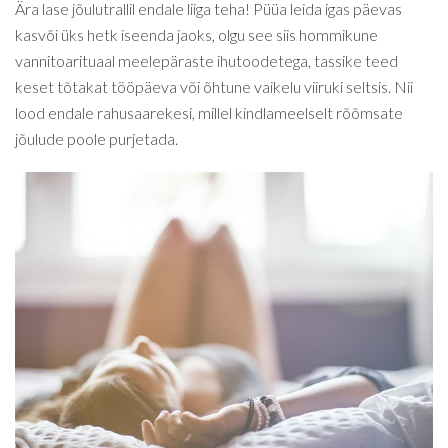
Ära lase jõulutrallil endale liiga teha! Püüa leida igas päevas
kasvõi üks hetk iseenda jaoks, olgu see siis hommikune
vannitoarituaal meelepäraste ihutoodetega, tassike teed
keset tõtakat tööpäeva või õhtune vaikelu viiruki seltsis. Nii
lood endale rahusaarekesi, millel kindlameelselt rõõmsate
jõulude poole purjetada.