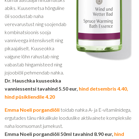
abiks. Kuusemetsa hõnguline
õli soodustab naha
verevarustust ning soojendab
kombinatsioonis sooja
vanniveega intensiivselt ning
pikaajaliselt. Kuuseokka
vaigune lõhn rahustab ning
vabastab hingamisteed ning
jojoobiõli pehmendab nahka.
Dr. Hauschka kuuseokka
vanniessentsi tavahind 5.50 eur,
hind detsembris 4.40,
hind püsikliendile 4.20
Emma Noeli porgandiõli
toidab nahka A- ja E-vitamiinidega,
ergutades tänu rikkalikule looduslike aktiivainete kompleksile
naha loomuomast jumekust.
Emma Noeli porgandiõli 50ml tavahind 8.90 eur,
hind