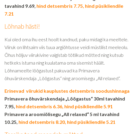
tavahind 9.69,
hind detsembris 7.75, hind püsikliendile
7.21
Lõhnab hästi!
Kui oled oma ihu eest hoolt kandnud, paku midagi ka meeltele.
Viiruk on lihtsaim viis tuua argiõhtusse veidi müstilist meeleolu.
Õhus hõljuv viirukivine vaigistab tõtlikud mõtted ning kutsub
hetkeks istuma ning kuulatama oma sisemist häält.
Lõhnameelte lõõgastust pakuvad ka Primavera
õhuvärskendaja „Lõõgastus“ ning aroomisegu „All relaxed“.
Erinevad viirukid kauplustes detsembris soodushinnaga
Primavera õhuvärskendaja „Lõõgastus“ 30ml tavahind
7.95,
hind detsembris 6.36, hind püsikliendile 5.91
Primavera aroomiõlisegu „All relaxed“ 5 ml tavahind
10.25,
hind detsembris 8.20, hind püsikliendile 5.21