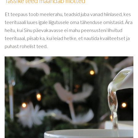
Tassike teed maandab mõtted
Et teepaus toob meelerahu, teadsid juba vanad hiinlased, kes
teerituaali luues igale liigutusele oma tähenduse omistasid. Ära
heitu, kui Sinu päevakavasse ei mahu peensusteni lihvitud
teerituaal, piisab ka, kui leiad hetke, et nautida kvaliteetset ja
puhast rohelist teed.