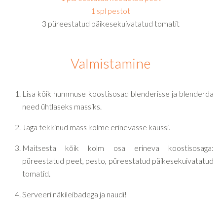
1 spl pestot
3 püreestatud päikesekuivatatud tomatit
Valmistamine
Lisa kõik hummuse koostisosad blenderisse ja blenderda
need ühtlaseks massiks.
Jaga tekkinud mass kolme erinevasse kaussi.
Maitsesta kõik kolm osa erineva koostisosaga:
püreestatud peet, pesto, püreestatud päikesekuivatatud
tomatid.
Serveeri näkileibadega ja naudi!