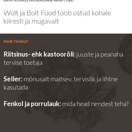
KAUP KOHALE MÕNEKÜMNE MINUTIGA!
Wolt ja Bolt Food toob ostud kohale
kiiresti ja mugavalt
PANE TÄHELE!
Riitsinus- ehk kastoorõli:
juuste ja peanaha
tervise toetaja
Seller:
mõnusalt maitsev, tervislik ja lihtne
kasutada
Fenkol ja porrulauk:
mida head nendest teha?