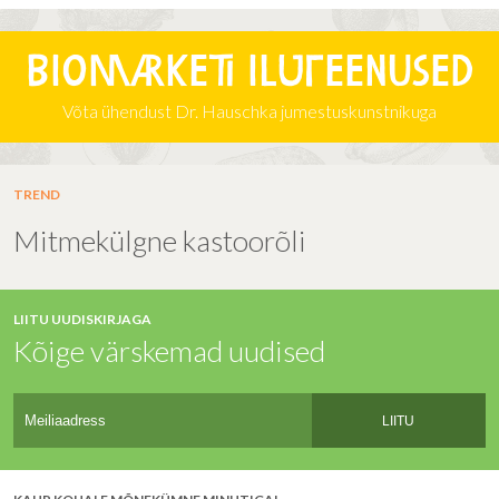
Biomarketi iluteenused
Võta ühendust Dr. Hauschka jumestuskunstnikuga
TREND
Mitmekülgne kastoorõli
LIITU UUDISKIRJAGA
Kõige värskemad uudised
LIITU