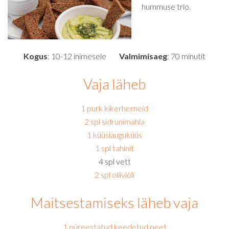
hummuse trio.
Kogus
: 10-12 inimesele
Valmimisaeg
: 70 minutit
Vaja läheb
1 purk kikerherneid
2 spl sidrunimahla
1 küüslauguküüs
1 spl tahinit
4 spl vett
2 spl oliiviõli
Maitsestamiseks läheb vaja
1 püreestatud keedetud peet