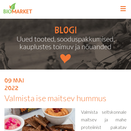
Blogi
Uued tooted, sooduspakkumised,
kauplustes toimuv ja nõuanded
09
mai
2022
Valmista ise maitsev hummus
Valmista seltskonnale
maitsev ja mahe
proteiinist pakatav