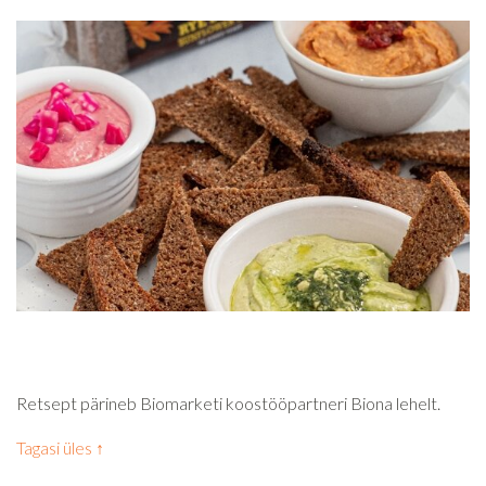
Retsept pärineb Biomarketi koostööpartneri Biona lehelt.
Tagasi üles ↑