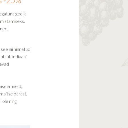
is -25%
egatuna geelja
almistamiseks.
mned,
see nii hinnatud
utsuti indiaani
navad
niseemneid,
 maitse pärast,
 ole ning