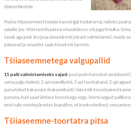
diabeetikutele.
Puista tšiiaseemned toidule kasvõi igal toidukorral, näiteks pudrul
salatile jne. Võid neid lisada ka smuutidesse või jogurti hulka. Smu
tasub aga jook ära juua üsna kiiresti pärast valmistamist, muidu
paisuvad ja smuutist saab kissell või tarretis.
Tšiiaseemnetega valgupallid
15 palli valmistamiseks vajad:
pool purki kurnatud aedubasid (
sama palju datleid, 2 spl mandlivõid, 3 spl toorkakaod, 2 spl agaavis
purustatud kakaoube (kakaonibsid). Vala kõik koostisained kannm
purusta, kuni saad ühtlase koostisega segu. Vormi segust pallikes
neid sulle meelepärastes lisandites, nt kookoshelbed, seesamis
Tšiiaseemne-toortatra pitsa