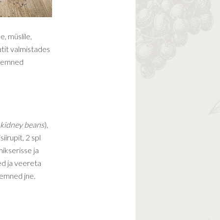
e, müslile,
utit valmistades
 seemned
kidney beans
),
iirupit, 2 spl
ikserisse ja
ed ja veereta
eemned jne.