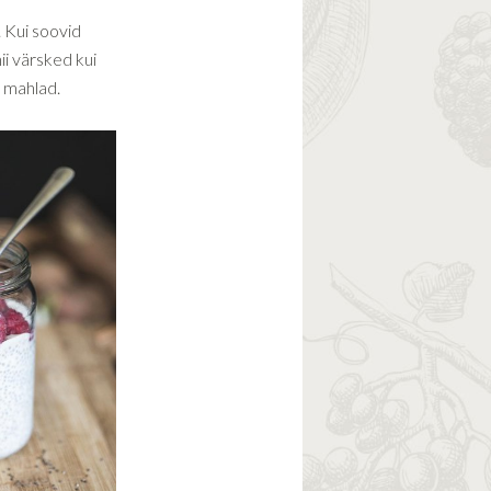
 Kui soovid
ii värsked kui
i mahlad.