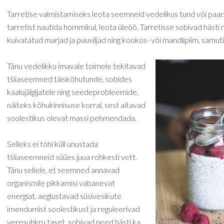
Tarretise valmistamiseks leota seemneid vedelikus tund või paar.
tarretist nautida hommikul, leota üleöö. Tarretisse sobivad hästi n
kuivatatud marjad ja puuviljad ning kookos- või mandlipiim, samut
Tänu vedelikku imavale toimele tekitavad
tšiiaseemned täiskõhutunde, sobides
kaalujälgijatele ning seedeprobleemide,
näiteks kõhukinnisuse korral, sest aitavad
soolestikus olevat massi pehmendada.
Selleks ei tohi küll unustada
tšiiaseemneid süües juua rohkesti vett.
Tänu sellele, et seemned annavad
organismile pikkamisi vabanevat
energiat, aeglustavad süsivesikute
imendumist soolestikust ja reguleerivad
veresuhkru taset, sobivad need hästi ka