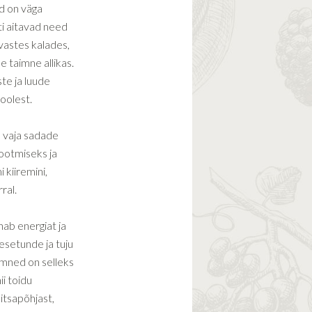
d on väga
ti aitavad need
vastes kalades,
taimne allikas.
te ja luude
oolest.
 vaja sadade
tootmiseks ja
 kiiremini,
ral.
ab energiat ja
setunde ja tuju
eemned on selleks
i toidu
itsapõhjast,