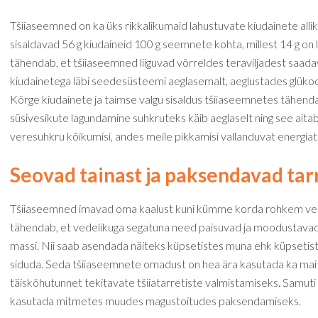
Tšiiaseemned on ka üks rikkalikumaid lahustuvate kiudainete alli
sisaldavad 56 g kiudaineid 100 g seemnete kohta, millest 14 g on
tähendab, et tšiiaseemned liiguvad võrreldes teraviljadest saad
kiudainetega läbi seedesüsteemi aeglasemalt, aeglustades glüko
Kõrge kiudainete ja taimse valgu sisaldus tšiiaseemnetes tähenda
süsivesikute lagundamine suhkruteks käib aeglaselt ning see ait
veresuhkru kõikumisi, andes meile pikkamisi vallanduvat energiat
Seovad tainast ja paksendavad tar
Tšiiaseemned imavad oma kaalust kuni kümme korda rohkem ved
tähendab, et vedelikuga segatuna need paisuvad ja moodustavad 
massi. Nii saab asendada näiteks küpsetistes muna ehk küpsetist
siduda. Seda tšiiaseemnete omadust on hea ära kasutada ka mait
täiskõhutunnet tekitavate tšiiatarretiste valmistamiseks. Samut
kasutada mitmetes muudes magustoitudes paksendamiseks.