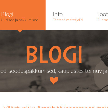
Blogi
Info
Too
Uudised ja pakkumised
Tähtsad materjalid
Puhtas
Blogi
ed, sooduspakkumised, kauplustes toimuv j