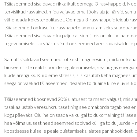
Tšiiaseemned sisaldavad rikkalikult oomega-3-rasvhappeid. Nee
tervislikud rasvained, mida vajavad oma tööks aju ja närvid, samu
vähendada kolesteroolitaset. Oomega-3-rasvhappeid leidub ras
tšiiaseemned on kasulike rasvhapete ammutamiseks suurepärane 
Tšiiaseemned sisaldavad ka palju kaltsiumi, mis on oluline hammas
tugevdamiseks. Ja väärtuslikud on seemned veel rauasisalduse p
Samuti sisaldavad seemned rohkesti magneesiumi, mida on kehal
biokeemiliste reaktsioonide reguleerimiseks, sealhulgas energia
luude arenguks. Kui oleme stressis, siis kasutab keha magneesiumi
seega on väekad tšiiaseemned ideaalne toiduaine kiire eluviisi kor
Tšiiaseemned koosnevad 20% ulatusest taimsest valgust, mis ann
tasakaalustab veresuhkru taset ning see omakorda tagab hea ene
kogu päevaks. Oluline on saada valku igal toidukorral ning tšiias
hea võimalus, sest need seemned sobivad küll iga toidu juurde – ni
koostisesse kui selle peale puistamiseks, alates pannkookidest, p