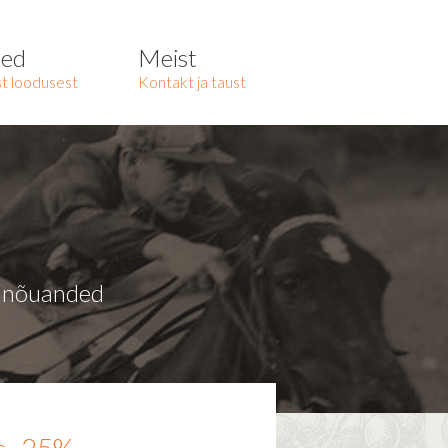
ted
Meist
t loodusest
Kontakt ja taust
a nõuanded