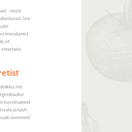
kaid – need
 lahustuvad. See
avate
osi imendumist.
b, et
ab ennetada
.
retist
elikku, mis
geelitaolise
e koostisaineid
svate ja hästi
i saab seemneid