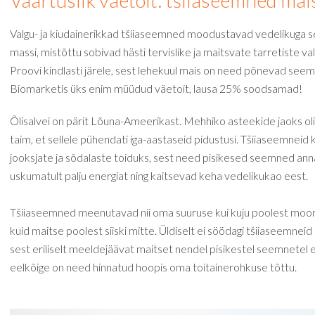
Väärtuslik väetoit: tšiiaseemned ma
Valgu- ja kiudainerikkad tšiiaseemned moodustavad vedelikuga s
massi, mistõttu sobivad hästi tervislike ja maitsvate tarretiste v
Proovi kindlasti järele, sest lehekuul mais on need põnevad see
Biomarketis üks enim müüdud väetoit, lausa 25% soodsamad!
Õlisalvei on pärit Lõuna-Ameerikast. Mehhiko asteekide jaoks oli 
taim, et sellele pühendati iga-aastaseid pidustusi. Tšiiaseemneid k
jooksjate ja sõdalaste toiduks, sest need pisikesed seemned an
uskumatult palju energiat ning kaitsevad keha vedelikukao eest.
Tšiiaseemned meenutavad nii oma suuruse kui kuju poolest moo
kuid maitse poolest siiski mitte. Üldiselt ei söödagi tšiiaseemneid
sest eriliselt meeldejäävat maitset nendel pisikestel seemnetel ei
eelkõige on need hinnatud hoopis oma toitainerohkuse tõttu.