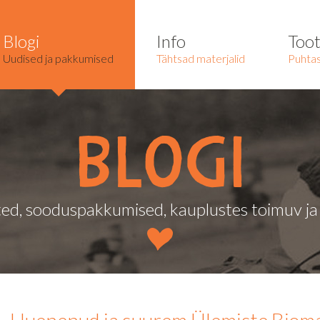
Blogi
Info
Too
Uudised ja pakkumised
Tähtsad materjalid
Puhtas
Blogi
ed, sooduspakkumised, kauplustes toimuv j