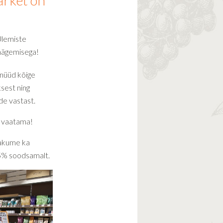
rket on
Ülemiste
anägemisega!
 nüüd kõige
ksest ning
ade vastast.
e vaatama!
pakume ka
5% soodsamalt.