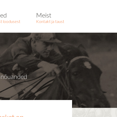
ted
Meist
t loodusest
Kontakt ja taust
a nõuanded