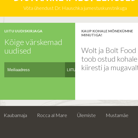
Võta ühendust Dr. Hauschka jumestuskunstnikuga
LIITU UUDISKIRJAGA
KAUP KOHALE MÕNEKÜMNE
MINUTIGA!
Kõige värskemad
uudised
Wolt ja Bolt Food
toob ostud kohal
kiiresti ja mugaval
LIITU
Kaubamaja
Rocca al Mare
Ülemiste
Mustamäe