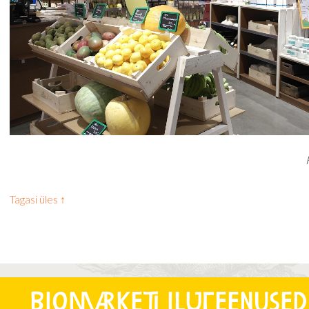
Tagasi üles ↑
Biomarketi iluteenused