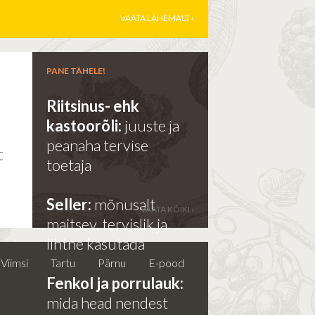
VAATA LÄHEMALT
PANE TÄHELE!
Riitsinus- ehk
kastoorõli:
juuste ja
e
peanaha tervise
t
toetaja
Seller:
mõnusalt
VAATA KÕIKI ›
maitsev, tervislik ja
lihtne kasutada
Viimsi
Tartu
Pärnu
E-pood
Fenkol ja porrulauk:
mida head nendest