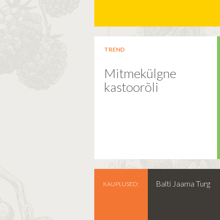
TREND
Mitmekülgne
kastoorõli
Balti Jaama Turg
KAUPLUSED: