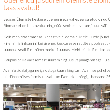
Uuenenud ja suurem Ülemiste Bioma
taas avatud!
Seoses Ülemiste keskuse uuenemisega vahepeal suletud olnud 
Biomarket on taas avatud ning nüüd senisest avaram ja uue välj
Kolisime varasemast asukohast veidi eemale. Meie juurde jõuad
kiiremini ja lihtsamini, kui sisened keskusesse raudtee poolsest u
suundud sealt Rimi hüpermarketi suunas. Meid leiadki Rimi kass
Kauplus on ka varasemast suurem ning uue väljanägemisega. Tul
Avamisnädalal jagame iga ostuga kaasa kingitusi! Avamise puhul 
biodünaamilises farmis kasvatatud Demeter märgiga banaane 2