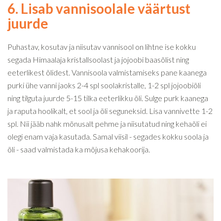
6. Lisab vannisoolale väärtust
juurde
Puhastav, kosutav ja niisutav vannisool on lihtne ise kokku
segada Himaalaja kristallsoolast ja jojoobi baasõlist ning
eeterlikest õlidest. Vannisoola valmistamiseks pane kaanega
purki ühe vanni jaoks 2-4 spl soolakristalle, 1-2 spl jojoobiõli
ning tilguta juurde 5-15 tilka eeterlikku õli. Sulge purk kaanega
ja raputa hoolikalt, et sool ja õli seguneksid. Lisa vannivette 1-2
spl. Nii jääb nahk mõnusalt pehme ja niisutatud ning kehaõli ei
olegi enam vaja kasutada. Samal viisil - segades kokku soola ja
õli - saad valmistada ka mõjusa kehakoorija.