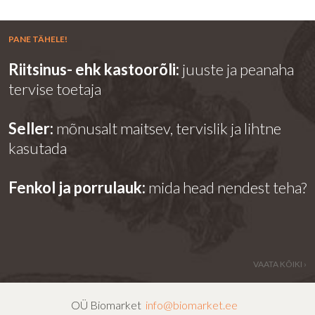
PANE TÄHELE!
Riitsinus- ehk kastoorõli:
juuste ja peanaha
tervise toetaja
Seller:
mõnusalt maitsev, tervislik ja lihtne
kasutada
Fenkol ja porrulauk:
mida head nendest teha?
VAATA KÕIKI ›
OÜ Biomarket
info@biomarket.ee