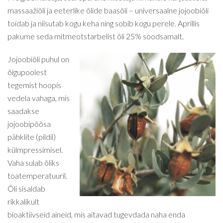
massaažiõli ja eeterlike õlide baasõli – universaalne jojoobiõli
toidab ja niisutab kogu keha ning sobib kogu perele. Aprillis
pakume seda mitmeotstarbelist õli 25% soodsamalt.
Jojoobiõli puhul on
õigupoolest
tegemist hoopis
vedela vahaga, mis
saadakse
jojoobipõõsa
pähklite (pildil)
külmpressimisel.
Vaha sulab õliks
toatemperatuuril.
Õli sisaldab
rikkalikult
bioaktiivseid aineid, mis aitavad tugevdada naha enda