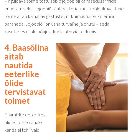
Pinguldava toime tõttu sobib jojoobiõli ka rasedusarmide
ennetamiseks. Jojoobiõli antibakteriaalne ja põletikuvastane
toime aitab ka nahavigastustel, nt kriimustustel kiiremini
paraneda. Jojoobiõli on üsna turvaline ja ohutu – seda
kasutades ei ole põhjust karta allergia tekkimist.
4. Baasõlina
aitab
nautida
eeterlike
õlide
tervistavat
toimet
Enamikke eeterlikest
õlidest otse nahale
kanda ei tohi, vaid