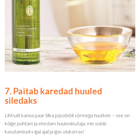
7. Paitab karedad huuled
siledaks
Lihtsalt kanna paar tilka jojoobiõli sõrmega huultele – see on
kõige puhtam ja ehedam huuleniisutaja, mis sobib
kasutamiseks igal ajal ja igas olukorras!