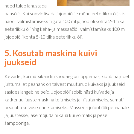
need tuleb lahustada
baasõlis. Kui soovid lisada jojoobiõlile mõnd eeterlikku õli, siis
näoõli valmistamiseks tilguta 100 ml jojoobiõli kohta 2-4 tilka
eeterlikku õli ning keha- ja massaažiõli valmistamiseks 100 ml
jojoobiõli kohta 5-10 tilka eeterlikku õli.
5. Kosutab maskina kuivi
juukseid
Kevadel, kui mütsikandmishooaeg on lõppemas, kipub paljudel
juhtuma, et peanahk on talvest muutunud kuivaks ja juukseid
sasides langeb helbeid. Jojoobiõli sobib hästi kuivade ja
katkenud juuste maskina toitmiseks ja niisutamiseks, samuti
peanaha kuivuse ennetamiseks. Masseeri jojoobiõli peanahale
ja juustesse, lase mõjuda niikaua kui võimalik ja pese
šampooniga.