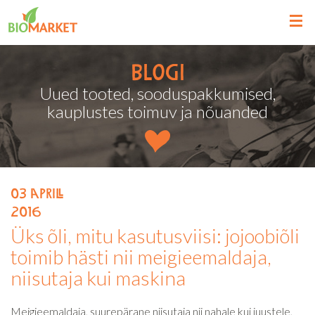
Blogi
Uued tooted, sooduspakkumised,
kauplustes toimuv ja nõuanded
03
aprill
2016
Üks õli, mitu kasutusviisi: jojoobiõli
toimib hästi nii meigieemaldaja,
niisutaja kui maskina
Meigieemaldaja, suurepärane niisutaja nii nahale kui juustele,