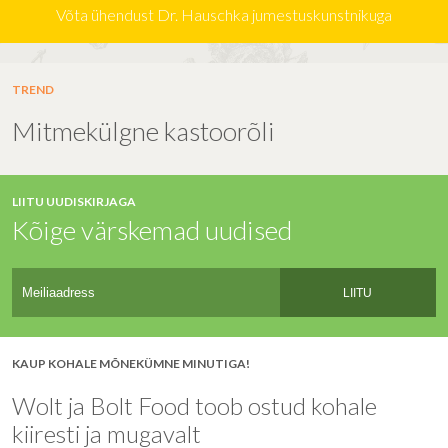
Võta ühendust Dr. Hauschka jumestuskunstnikuga
TREND
Mitmekülgne kastoorõli
LIITU UUDISKIRJAGA
Kõige värskemad uudised
LIITU
KAUP KOHALE MÕNEKÜMNE MINUTIGA!
Wolt ja Bolt Food toob ostud kohale
kiiresti ja mugavalt