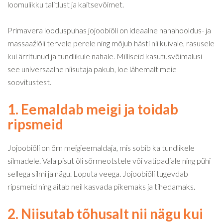
loomulikku talitlust ja kaitsevõimet.
Primavera looduspuhas jojoobiõli on ideaalne nahahooldus- ja
massaažiõli tervele perele ning mõjub hästi nii kuivale, rasusele
kui ärritunud ja tundlikule nahale. Milliseid kasutusvõimalusi
see universaalne niisutaja pakub, loe lähemalt meie
soovitustest.
1. Eemaldab meigi ja toidab
ripsmeid
Jojoobiõli on õrn meigieemaldaja, mis sobib ka tundlikele
silmadele. Vala pisut õli sõrmeotstele või vatipadjale ning pühi
sellega silmi ja nägu. Loputa veega. Jojoobiõli tugevdab
ripsmeid ning aitab neil kasvada pikemaks ja tihedamaks.
2. Niisutab tõhusalt nii nägu kui