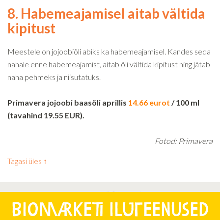
8. Habemeajamisel aitab vältida
kipitust
Meestele on jojoobiõli abiks ka habemeajamisel. Kandes seda
nahale enne habemeajamist, aitab õli vältida kipitust ning jätab
naha pehmeks ja niisutatuks.
Primavera jojoobi baasõli aprillis
14.66 eurot
/ 100 ml
(tavahind 19.55 EUR).
Fotod: Primavera
Tagasi üles ↑
Biomarketi iluteenused