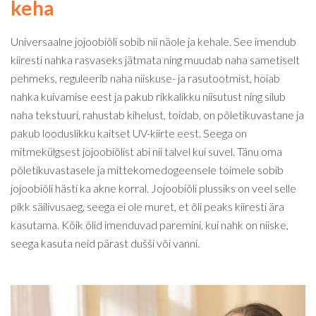
keha
Universaalne jojoobiõli sobib nii näole ja kehale. See imendub
kiiresti nahka rasvaseks jätmata ning muudab naha sametiselt
pehmeks, reguleerib naha niiskuse- ja rasutootmist, hoiab
nahka kuivamise eest ja pakub rikkalikku niisutust ning silub
naha tekstuuri, rahustab kihelust, toidab, on põletikuvastane ja
pakub looduslikku kaitset UV-kiirte eest. Seega on
mitmekülgsest jojoobiõlist abi nii talvel kui suvel. Tänu oma
põletikuvastasele ja mittekomedogeensele toimele sobib
jojoobiõli hästi ka akne korral. Jojoobiõli plussiks on veel selle
pikk säilivusaeg, seega ei ole muret, et õli peaks kiiresti ära
kasutama. Kõik õlid imenduvad paremini, kui nahk on niiske,
seega kasuta neid pärast dušši või vanni.