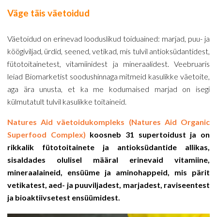
Väge täis väetoidud
Väetoidud on erinevad looduslikud toiduained: marjad, puu- ja
köögiviljad, ürdid, seened, vetikad, mis tulvil antioksüdantidest,
fütotoitainetest, vitamiinidest ja mineraalidest. Veebruaris
leiad Biomarketist soodushinnaga mitmeid kasulikke väetoite,
aga ära unusta, et ka me kodumaised marjad on isegi
külmutatult tulvil kasulikke toitaineid.
Natures Aid väetoidukompleks (Natures Aid Organic
Superfood Complex)
koosneb 31 supertoidust ja on
rikkalik fütotoitainete ja antioksüdantide allikas,
sisaldades olulisel määral erinevaid vitamiine,
mineraalaineid, ensüüme ja aminohappeid, mis pärit
vetikatest, aed- ja puuviljadest, marjadest, raviseentest
ja bioaktiivsetest ensüümidest.