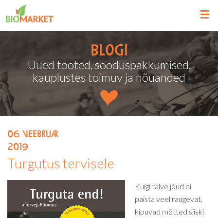
Blogi
Uued tooted, sooduspakkumised,
kauplustes toimuv ja nõuanded
06
veebruar
2019
Turgutus tervisele
Kuigi talve jõud ei
paista veel raugevat,
kipuvad mõtted siiski