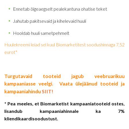
Ennetab õigeaegselt pealekantuna ohatise teket
Jahutab pakitsevaid ja kihelevaid huuli
Hooldab huuli sametpehmelt
Huulekreemi leiad sel kuul Biomarketitest soodushinnaga 7,52
eurot*
Turgutavaid tooteid jagub veebruarikuu
kampaaniasse veelgi. Vaata ülejäänud tooteid ja
kampaaniahindu
SIIT!
* Pea meeles, et Biomarketist kampaaniatooteid ostes,
lisandub kampaaniahinnale ka 7%
kliendikaardisoodustust.