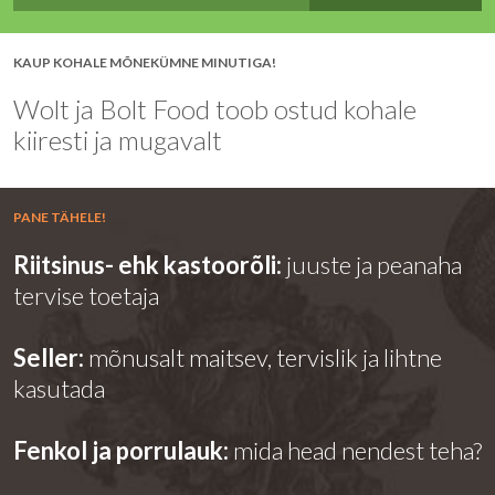
KAUP KOHALE MÕNEKÜMNE MINUTIGA!
Wolt ja Bolt Food toob ostud kohale
kiiresti ja mugavalt
PANE TÄHELE!
Riitsinus- ehk kastoorõli:
juuste ja peanaha
tervise toetaja
Seller:
mõnusalt maitsev, tervislik ja lihtne
kasutada
Fenkol ja porrulauk:
mida head nendest teha?