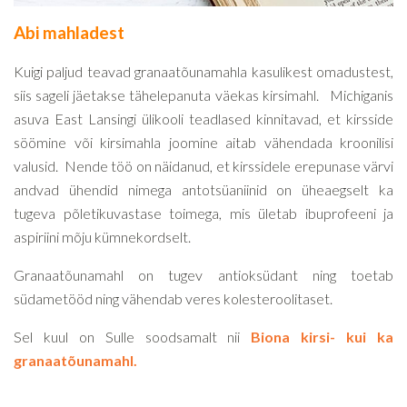
Abi mahladest
Kuigi paljud teavad granaatõunamahla kasulikest omadustest,
siis sageli jäetakse tähelepanuta väekas kirsimahl. Michiganis
asuva East Lansingi ülikooli teadlased kinnitavad, et kirsside
söömine või kirsimahla joomine aitab vähendada kroonilisi
valusid. Nende töö on näidanud, et kirssidele erepunase värvi
andvad ühendid nimega antotsüaniinid on üheaegselt ka
tugeva põletikuvastase toimega, mis ületab ibuprofeeni ja
aspiriini mõju kümnekordselt.
Granaatõunamahl on tugev antioksüdant ning toetab
südametööd ning vähendab veres kolesteroolitaset.
Sel kuul on Sulle soodsamalt nii
Biona kirsi- kui ka
granaatõunamahl.