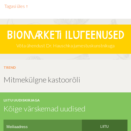
Tagasi üles ↑
Biomarketi iluteenused
Võta ühendust Dr. Hauschka jumestuskunstnikuga
TREND
Mitmekülgne kastoorõli
LIITU UUDISKIRJAGA
Kõige värskemad uudised
LIITU