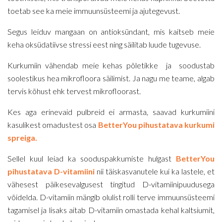
toetab see ka meie immuunsüsteemi ja ajutegevust.
Segus leiduv mangaan on antioksündant, mis kaitseb meie
keha oksüdatiivse stressi eest ning säilitab luude tugevuse.
Kurkumiin vähendab meie kehas põletikke ja soodustab
soolestikus hea mikrofloora säilimist. Ja nagu me teame, algab
tervis kõhust ehk tervest mikrofloorast.
Kes aga erinevaid pulbreid ei armasta, saavad kurkumiini
kasulikest omadustest osa
BetterYou pihustatava kurkumi
spreiga.
Sellel kuul leiad ka sooduspakkumiste hulgast
BetterYou
pihustatava D-vitamiini
nii täiskasvanutele kui ka lastele, et
vähesest päikesevalgusest tingitud D-vitamiinipuudusega
võidelda. D-vitamiin mängib olulist rolli terve immuunsüsteemi
tagamisel ja lisaks aitab D-vitamiin omastada kehal kaltsiumit,