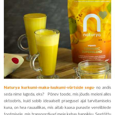
Naturya kurkumi-maka-luukumi-vürtside segu
- no andis
seda nime lugeda, eks? Põnev toode, mis jõudis meieni alles
oktoobris, kuid sobib ideaalselt praegusel ajal tarvitamiseks
kuna, on hea rauaallikas, mis aitab kaasa punaste vereliblede
tootmisele, mis transpordivad meie kehas hapnikku. Seetõttu