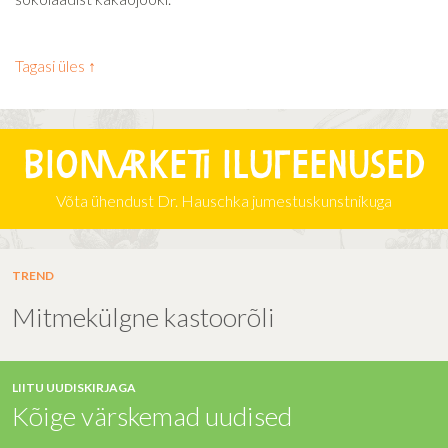
Tagasi üles ↑
Biomarketi iluteenused
Võta ühendust Dr. Hauschka jumestuskunstnikuga
TREND
Mitmekülgne kastoorõli
LIITU UUDISKIRJAGA
Kõige värskemad uudised