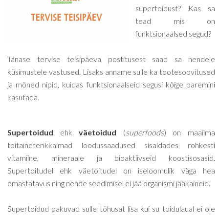
supertoidust? Kas sa
tead mis on
funktsionaalsed segud?
Tänase tervise teisipäeva postitusest saad sa nendele
küsimustele vastused. Lisaks anname sulle ka tootesoovitused
ja mõned nipid, kuidas funktsionaalseid segusi kõige paremini
kasutada.
Supertoidud
ehk
väetoidud
(
superfoods
) on maailma
toitaineterikkaimad loodussaadused sisaldades rohkesti
vitamiine, mineraale ja bioaktiivseid koostisosasid.
Supertoitudel ehk väetoitudel on iseloomulik väga hea
omastatavus ning nende seedimisel ei jää organismi jääkaineid.
Supertoidud pakuvad sulle tõhusat lisa kui su toidulaual ei ole