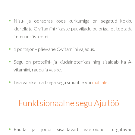
Nisu- ja odraoras koos kurkumiga on segatud kokku
klorella ja C-vitamiini rikaste puuviljade pulbriga, et toetada
immuunsüsteemi.
1 portsjon= päevane C-vitamiini vajadus.
Segu on proteiini- ja kiudaineterikas ning sisaldab ka A-
vitamiini, rauda ja vaske.
Lisa värske maitsega segu smuutile või
mahlale
.
Funktsionaalne segu Aju töö
Rauda ja joodi sisaldavad väetoidud turgutavad