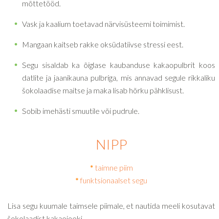
mõttetööd.
Vask ja kaalium toetavad närvisüsteemi toimimist.
Mangaan kaitseb rakke oksüdatiivse stressi eest.
Segu sisaldab ka õiglase kaubanduse kakaopulbrit koos
datlite ja jaanikauna pulbriga, mis annavad segule rikkaliku
šokolaadise maitse ja maka lisab hõrku pähklisust.
Sobib imehästi smuutile või pudrule.
NIPP
*
taimne piim
*
funktsionaalset segu
Lisa segu kuumale taimsele piimale, et nautida meeli kosutavat
šokolaadist kakaojooki.