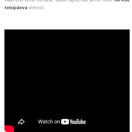
teisipäeva
videost: