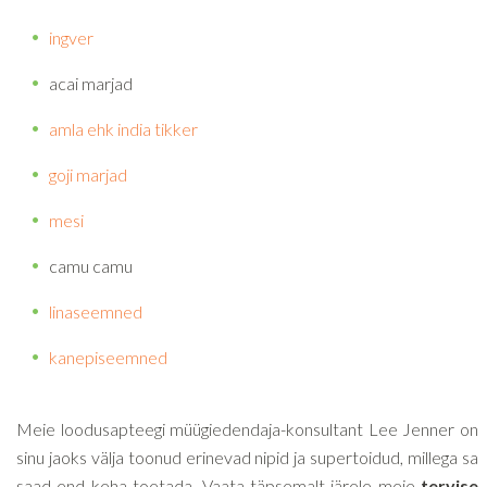
ingver
acai marjad
amla ehk india tikker
goji marjad
mesi
camu camu
linaseemned
kanepiseemned
Meie loodusapteegi müügiedendaja-konsultant Lee Jenner on
sinu jaoks välja toonud erinevad nipid ja supertoidud, millega sa
saad end keha toetada. Vaata täpsemalt järele meie
tervise