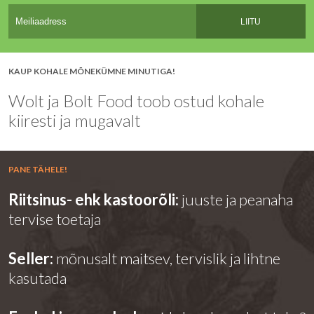
LIITU
KAUP KOHALE MÕNEKÜMNE MINUTIGA!
Wolt ja Bolt Food toob ostud kohale
kiiresti ja mugavalt
PANE TÄHELE!
Riitsinus- ehk kastoorõli:
juuste ja peanaha
tervise toetaja
Seller:
mõnusalt maitsev, tervislik ja lihtne
kasutada