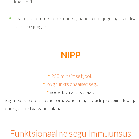
kaaliumit.
Lisa oma lemmik pudru hulka, naudi koos jogurtiga või lisa
taimsele joogile.
NIPP
*
250 ml taimset jooki
*
26 g funktsionaalset segu
*
soovi korral tükk jääd
Sega kõik koostisosad omavahel ning naudi proteiinirikka ja
energiat tõstva vahepalana.
Funktsionaalne segu Immuunsus