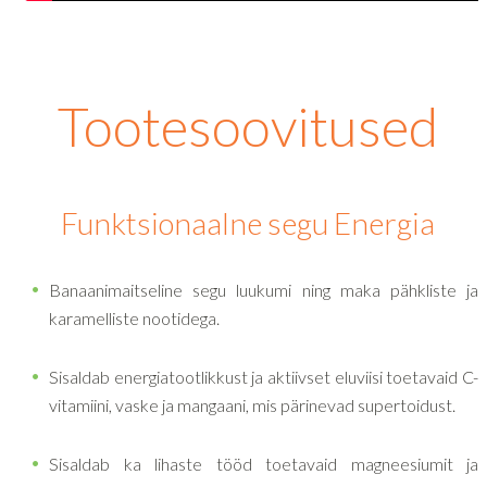
Tootesoovitused
Funktsionaalne segu Energia
Banaanimaitseline segu luukumi ning maka pähkliste ja
karamelliste nootidega.
Sisaldab energiatootlikkust ja aktiivset eluviisi toetavaid C-
vitamiini, vaske ja mangaani, mis pärinevad supertoidust.
Sisaldab ka lihaste tööd toetavaid magneesiumit ja