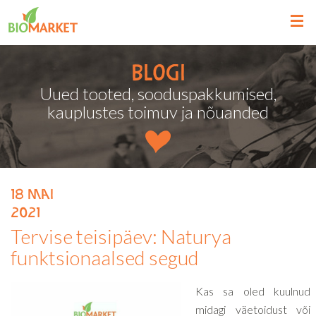
Blogi
Uued tooted, sooduspakkumised,
kauplustes toimuv ja nõuanded
18
mai
2021
Tervise teisipäev: Naturya
funktsionaalsed segud
Kas sa oled kuulnud
midagi väetoidust või