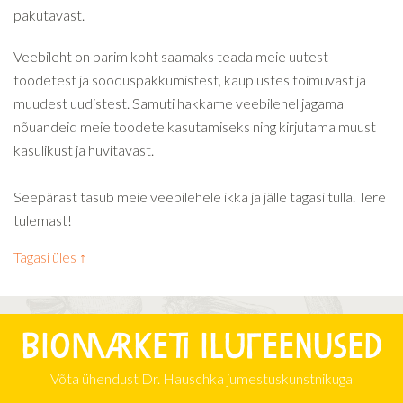
pakutavast.
Veebileht on parim koht saamaks teada meie uutest
toodetest ja sooduspakkumistest, kauplustes toimuvast ja
muudest uudistest. Samuti hakkame veebilehel jagama
nõuandeid meie toodete kasutamiseks ning kirjutama muust
kasulikust ja huvitavast.
Seepärast tasub meie veebilehele ikka ja jälle tagasi tulla. Tere
tulemast!
Tagasi üles ↑
Biomarketi iluteenused
Võta ühendust Dr. Hauschka jumestuskunstnikuga