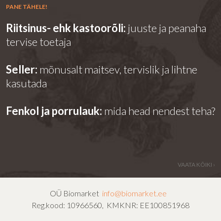
PANE TÄHELE!
Riitsinus- ehk kastoorõli:
juuste ja peanaha
tervise toetaja
Seller:
mõnusalt maitsev, tervislik ja lihtne
kasutada
Fenkol ja porrulauk:
mida head nendest teha?
VAATA KÕIKI ›
OÜ Biomarket
info@biomarket.ee
Reg.kood: 10966560, KMKNR: EE100851968