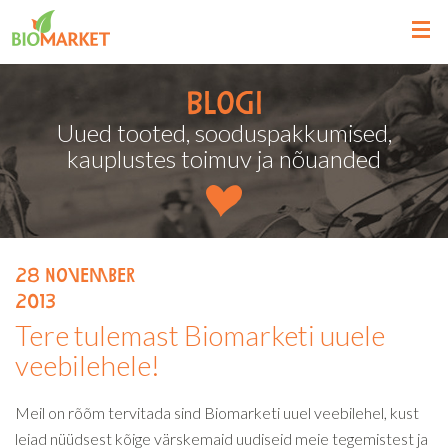
Blogi
Uued tooted, sooduspakkumised,
kauplustes toimuv ja nõuanded
28
november
2013
Tere tulemast Biomarketi uuele
veebilehele!
Meil on rõõm tervitada sind Biomarketi uuel veebilehel, kust
leiad nüüdsest kõige värskemaid uudiseid meie tegemistest ja