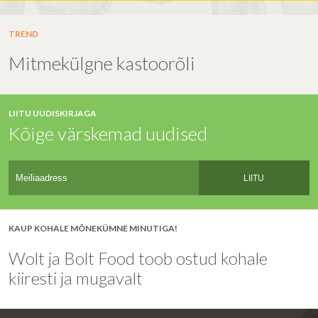
TREND
Mitmekülgne kastoorõli
LIITU UUDISKIRJAGA
Kõige värskemad uudised
LIITU
KAUP KOHALE MÕNEKÜMNE MINUTIGA!
Wolt ja Bolt Food toob ostud kohale
kiiresti ja mugavalt