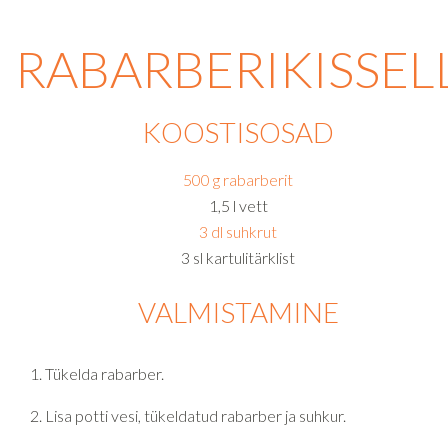
RABARBERIKISSEL
KOOSTISOSAD
500 g rabarberit
1,5 l vett
3 dl suhkrut
3 sl kartulitärklist
VALMISTAMINE
Tükelda rabarber.
Lisa potti vesi, tükeldatud rabarber ja suhkur.