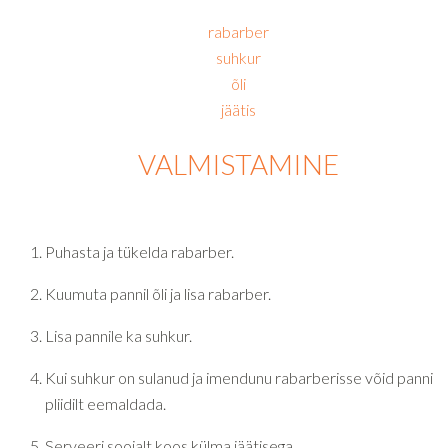
rabarber
suhkur
õli
jäätis
VALMISTAMINE
Puhasta ja tükelda rabarber.
Kuumuta pannil õli ja lisa rabarber.
Lisa pannile ka suhkur.
Kui suhkur on sulanud ja imendunu rabarberisse võid panni
pliidilt eemaldada.
Serveeri soojalt koos külma jäätisega.