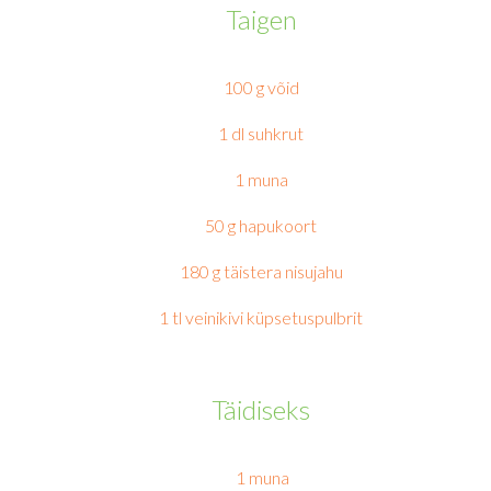
Taigen
100 g võid
1 dl suhkrut
1 muna
50 g hapukoort
180 g täistera nisujahu
1 tl veinikivi küpsetuspulbrit
Täidiseks
1 muna