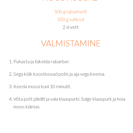
500 g rabarberit
500 g suhkrut
2 sl vett
VALMISTAMINE
Puhasta ja tükelda rabarber.
Sega kõik koostisosad potis ja aja segu keema.
Keeda moosi kuni 10 minutit.
Võta pott pliidilt ja vala klaaspurki. Sulge klaaspurk ja hoia
moos külmas.