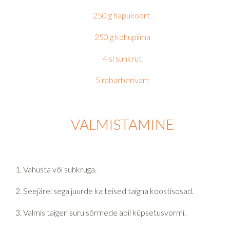
250 g hapukoort
250 g kohupiima
4 sl suhkrut
5 rabarberivart
VALMISTAMINE
Vahusta või suhkruga.
Seejärel sega juurde ka teised taigna koostisosad.
Valmis taigen suru sõrmede abil küpsetusvormi.