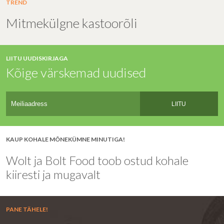
TREND
Mitmekülgne kastoorõli
LIITU UUDISKIRJAGA
Kõige värskemad uudised
LIITU
KAUP KOHALE MÕNEKÜMNE MINUTIGA!
Wolt ja Bolt Food toob ostud kohale
kiiresti ja mugavalt
PANE TÄHELE!