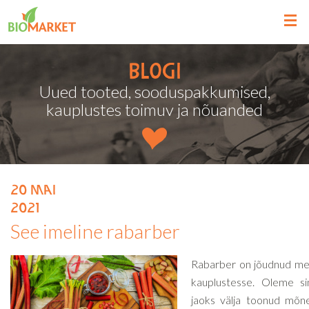
Blogi
Uued tooted, sooduspakkumised,
kauplustes toimuv ja nõuanded
20
mai
2021
See imeline rabarber
Rabarber on jõudnud me
kauplustesse. Oleme si
jaoks välja toonud mõn