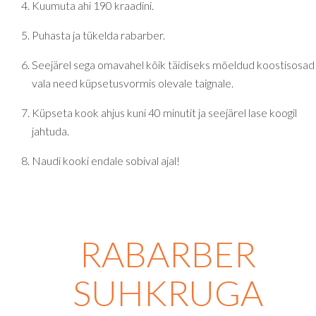
Kuumuta ahi 190 kraadini.
Puhasta ja tükelda rabarber.
Seejärel sega omavahel kõik täidiseks mõeldud koostisosad 
vala need küpsetusvormis olevale taignale.
Küpseta kook ahjus kuni 40 minutit ja seejärel lase koogil
jahtuda.
Naudi kooki endale sobival ajal!
RABARBER
SUHKRUGA