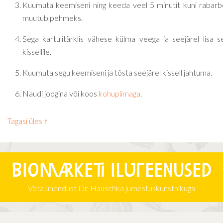
Kuumuta keemiseni ning keeda veel 5 minutit kuni rabarb
muutub pehmeks.
Sega kartulitärklis vähese külma veega ja seejärel lisa s
kissellile.
Kuumuta segu keemiseni ja tõsta seejärel kissell jahtuma.
Naudi joogina või koos
kohupiimaga
.
Tagasi üles ↑
Biomarketi iluteenused
Võta ühendust Dr. Hauschka jumestuskunstnikuga