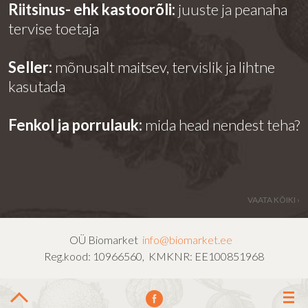
Riitsinus- ehk kastoorõli:
juuste ja peanaha
tervise toetaja
Seller:
mõnusalt maitsev, tervislik ja lihtne
kasutada
Fenkol ja porrulauk:
mida head nendest teha?
VAATA KÕIKI ›
OÜ Biomarket
info@biomarket.ee
Reg.kood: 10966560, KMKNR: EE100851968