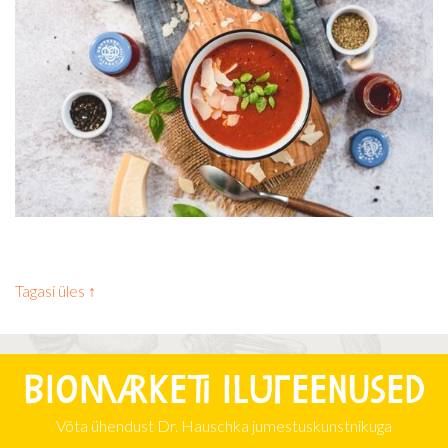
Tagasi üles ↑
Biomarketi iluteenused
Võta ühendust Dr. Hauschka jumestuskunstnikuga