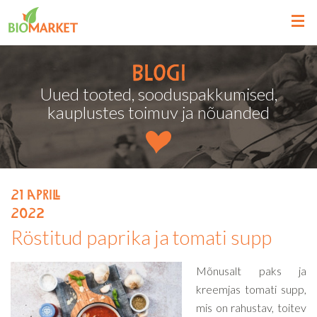
Blogi
Uued tooted, sooduspakkumised,
kauplustes toimuv ja nõuanded
21
aprill
2022
Röstitud paprika ja tomati supp
Mõnusalt paks ja
kreemjas tomati supp,
mis on rahustav, toitev