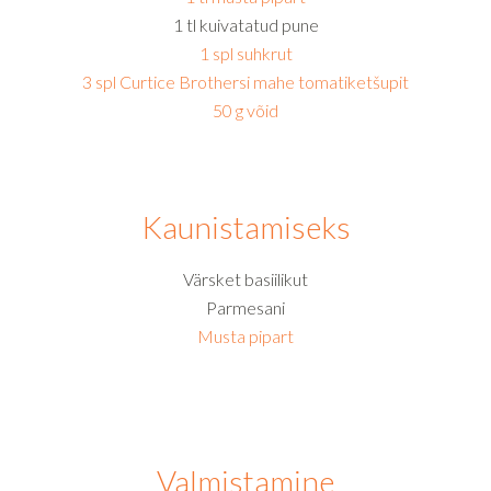
1 tl kuivatatud pune
1 spl suhkrut
3 spl Curtice Brothersi mahe tomatiketšupit
50 g võid
Kaunistamiseks
Värsket basiilikut
Parmesani
Musta pipart
Valmistamine