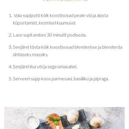
Vala supipotti kõik koostisosad peale või ja alusta
küpsetamist, kesmisel kuumusel.
Lase supil umbes 30 minutit podiseda.
Seejärel tõsta kõik koostisosad blenderisse ja blenderda
ühtlaseks massiks.
Seejärel lisa või ja sega omavahel.
Serveeri supp koos parmesani, basiiliku ja pipraga.