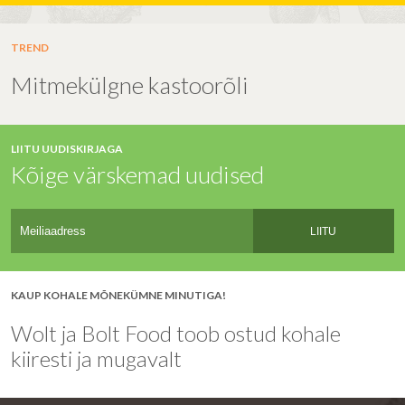
TREND
Mitmekülgne kastoorõli
LIITU UUDISKIRJAGA
Kõige värskemad uudised
LIITU
KAUP KOHALE MÕNEKÜMNE MINUTIGA!
Wolt ja Bolt Food toob ostud kohale
kiiresti ja mugavalt