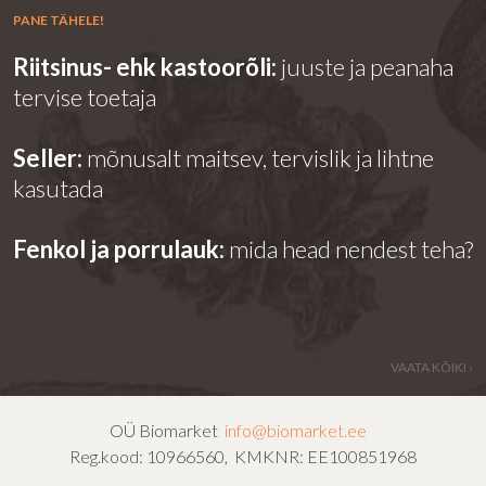
PANE TÄHELE!
Riitsinus- ehk kastoorõli:
juuste ja peanaha
tervise toetaja
Seller:
mõnusalt maitsev, tervislik ja lihtne
kasutada
Fenkol ja porrulauk:
mida head nendest teha?
VAATA KÕIKI ›
OÜ Biomarket
info@biomarket.ee
Reg.kood: 10966560, KMKNR: EE100851968