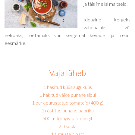
ja täis imelisi maitseid.
Ideaalne kergeks
vahepalaks või
eelroaks, toetamaks sinu kergemat kevadet ja trenni
eesmärke.
Vaja läheb
1 hakitud küüslauguküüs
1 hakitud väike punane sibul
1 purk purustatud tomateid (400 g)
1 röstitud punane paprika
500 ml köögiviljapuljongit
2 tl soola
1 tl musta pipart