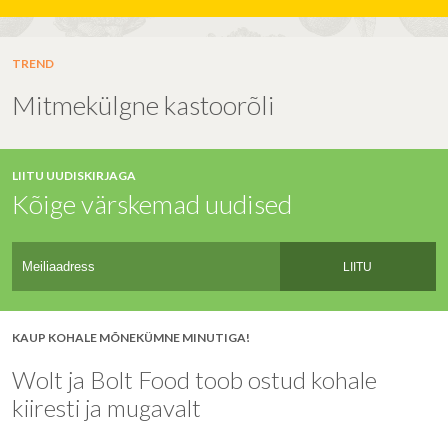
TREND
Mitmekülgne kastoorõli
LIITU UUDISKIRJAGA
Kõige värskemad uudised
LIITU
KAUP KOHALE MÕNEKÜMNE MINUTIGA!
Wolt ja Bolt Food toob ostud kohale
kiiresti ja mugavalt