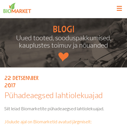
Blogi
Uued tooted, sooduspakkumised,
kauplustes toimuv ja nõuanded
22
detsember
2017
Pühadeaegsed lahtiolekuajad
Siit leiad Biomarketite pühadeaegsed lahtiolekuajad.
Jõulude ajal on Biomarketid avatud järgmiselt: