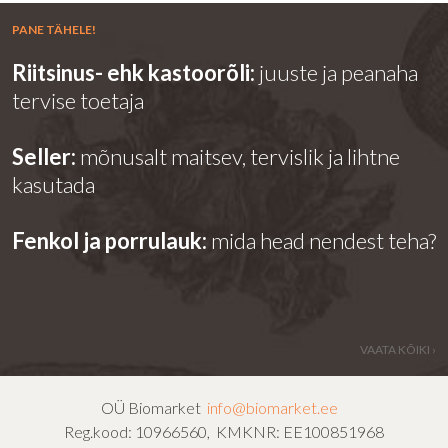
PANE TÄHELE!
Riitsinus- ehk kastoorõli:
juuste ja peanaha
tervise toetaja
Seller:
mõnusalt maitsev, tervislik ja lihtne
kasutada
Fenkol ja porrulauk:
mida head nendest teha?
VAATA KÕIKI ›
OÜ Biomarket
info@biomarket.ee
Reg.kood: 10966560, KMKNR: EE100851968