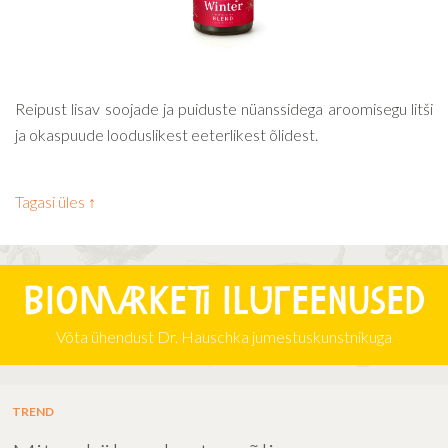
Reipust lisav soojade ja puiduste nüanssidega aroomisegu litši
ja okaspuude looduslikest eeterlikest õlidest.
Tagasi üles ↑
Biomarketi iluteenused
Võta ühendust Dr. Hauschka jumestuskunstnikuga
TREND