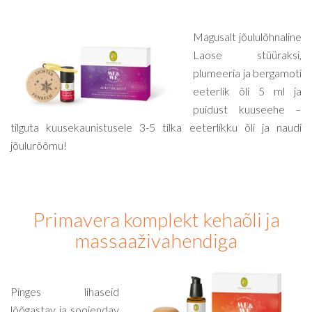
Magusalt jõululõhnaline
Laose stüüraksi,
plumeeria ja bergamoti
eeterlik õli 5 ml ja
puidust kuuseehe –
tilguta kuusekaunistusele 3-5 tilka eeterlikku õli ja naudi
jõulurõõmu!
Primavera komplekt kehaõli ja
massaaživahendiga
Pinges lihaseid
lõõgastav ja soojendav