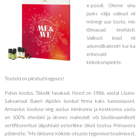
e-poodi. Oleme sinu
jaoks välja valinud nii
mõnegi uue toote, mis
lõhnavad imehästi.
Valikust leiad nii
advendikalendri kui ka
erinevaid
kinkekomplekte.
Tooteid on piiratud koguses!
Puhas loodus. Täiuslik tasakaal. Need on 1986. aastal Lõuna-
Saksamaal Baieri Alpides loodud firma kaks tunnuslauset.
Armastus looduse ning austus inimkonna ja keskkonna vastu
on 100% ehedaid ja üksnes mahedalt või biodünaamiliselt
sertifitseeritud ülipuhtaid eeterlikke õlisid tootva Primavera
põhimõte. “Me lähtume kõikide otsuste tegemisel teadmisest,