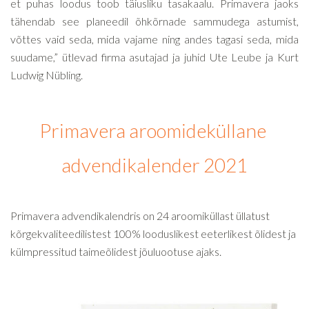
et puhas loodus toob täiusliku tasakaalu. Primavera jaoks
tähendab see planeedil õhkõrnade sammudega astumist,
võttes vaid seda, mida vajame ning andes tagasi seda, mida
suudame,” ütlevad firma asutajad ja juhid Ute Leube ja Kurt
Ludwig Nübling.
Primavera aroomideküllane
advendikalender 2021
Primavera advendikalendris on 24 aroomiküllast üllatust
kõrgekvaliteedilistest 100% looduslikest eeterlikest õlidest ja
külmpressitud taimeõlidest jõuluootuse ajaks.