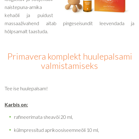
naistepuna-arnika
kehaõli ja puidust
massaaživahend aitab pingeseisundit leevendada ja
hõlpsamalt taastuda.
Primavera komplekt huulepalsami
valmistamiseks
Tee ise huulepalsam!
Karbis on:
rafineerimata sheavõi 20 ml,
külmpressitud aprikoosiseemneõli 10 ml,