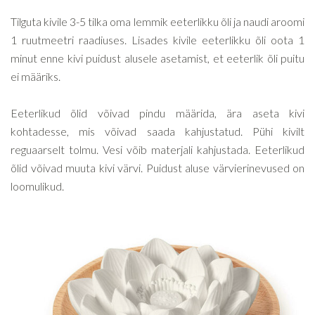
Tilguta kivile 3-5 tilka oma lemmik eeterlikku õli ja naudi aroomi
1 ruutmeetri raadiuses. Lisades kivile eeterlikku õli oota 1
minut enne kivi puidust alusele asetamist, et eeterlik õli puitu
ei määriks.
Eeterlikud õlid võivad pindu määrida, ära aseta kivi
kohtadesse, mis võivad saada kahjustatud. Pühi kivilt
reguaarselt tolmu. Vesi võib materjali kahjustada. Eeterlikud
õlid võivad muuta kivi värvi. Puidust aluse värvierinevused on
loomulikud.