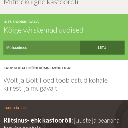
Mitmekülgne kastoorõli
LIITU UUDISKIRJAGA
Kõige värskemad uudised
LIITU
KAUP KOHALE MÕNEKÜMNE MINUTIGA!
Wolt ja Bolt Food toob ostud kohale
kiiresti ja mugavalt
PANE TÄHELE!
Riitsinus- ehk kastoorõli:
juuste ja peanaha