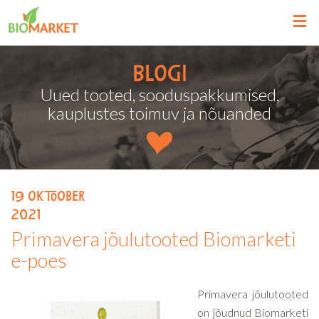
Blogi
Uued tooted, sooduspakkumised,
kauplustes toimuv ja nõuanded
19
oktoober
2021
Primavera jõulutooted Biomarketi
e-poes
Primavera jõulutooted
on jõudnud Biomarketi