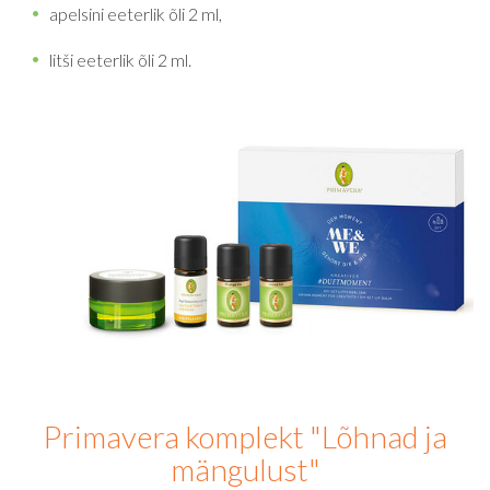
apelsini eeterlik õli 2 ml,
litši eeterlik õli 2 ml.
Primavera komplekt "Lõhnad ja
mängulust"