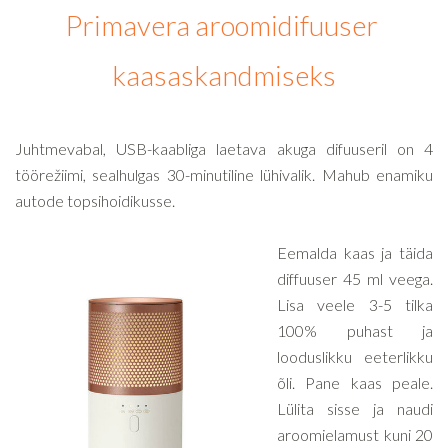
Primavera aroomidifuuser
kaasaskandmiseks
Juhtmevabal, USB-kaabliga laetava akuga difuuseril on 4
töörežiimi, sealhulgas 30-minutiline lühivalik. Mahub enamiku
autode topsihoidikusse.
Eemalda kaas ja täida
diffuuser 45 ml veega.
Lisa veele 3-5 tilka
100% puhast ja
looduslikku eeterlikku
õli. Pane kaas peale.
Lülita sisse ja naudi
aroomielamust kuni 20