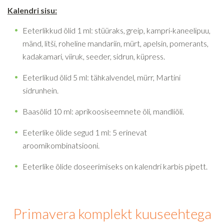
Kalendri sisu:
Eeterlikkud õlid 1 ml: stüüraks, greip, kampri-kaneelipuu,
mänd, litši, roheline mandariin, mürt, apelsin, pomerants,
kadakamari, viiruk, seeder, sidrun, küpress.
Eeterlikud õlid 5 ml: tähkalvendel, mürr, Martini
sidrunhein.
Baasõlid 10 ml: aprikoosiseemnete õli, mandliõli.
Eeterlike õlide segud 1 ml: 5 erinevat
aroomikombinatsiooni.
Eeterlike õlide doseerimiseks on kalendri karbis pipett.
Primavera komplekt kuuseehtega