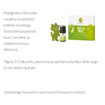
Mängimine tähendab
maailma avastamist
kõikide meeltega.
Toeta fantaasialendu
luues turvaline ja
seiklema kutsuv
õhkkond.
Tilguta 3-5 tilka litši, plumeeria ja apelsini eeterlike õlide segu
(5 ml) vildist ripatsile.
Jõuluhõngu toovad ka need uued Primavera tooted: