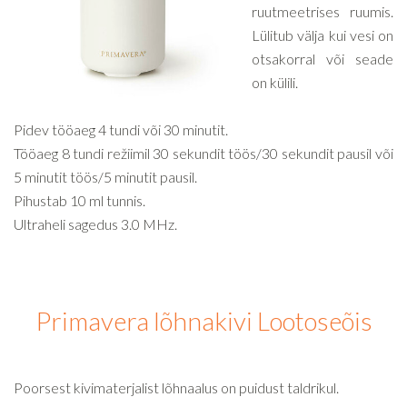
ruutmeetrises ruumis.
Lülitub välja kui vesi on
otsakorral või seade
on külili.
Pidev tööaeg 4 tundi või 30 minutit.
Tööaeg 8 tundi režiimil 30 sekundit töös/30 sekundit pausil või
5 minutit töös/5 minutit pausil.
Pihustab 10 ml tunnis.
Ultraheli sagedus 3.0 MHz.
Primavera lõhnakivi Lootoseõis
Poorsest kivimaterjalist lõhnaalus on puidust taldrikul.