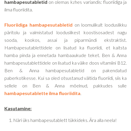
hambapesutabletid
on olemas kahes variandis: fluoriidiga ja
ilma fluoriidita.
Fluoriidiga hambapesutabletid
on loomulikult looduslikku
päritolu ja valmistatud looduslikest koostisosadest nagu
sooda, kookos, assai ja piparmündi ekstraktist.
Hambapesutablettidele on lisatud ka fluoriidi, et kaitsta
hamba pinda ja ennetada hambaaukude teket. Ben & Anna
hambapesutablettidele on lisatud ka väike doos vitamiini B12.
Ben & Anna hambapesutabletid on pakendatud
paberkotikesse. Kui sa oled otsustanud vältida fluoriidi, siis ka
sellele on Ben & Anna mõelnud, pakkudes sulle
hambapesutablette ilma fluoriidita
.
Kasutamine:
Näri üks hambapesutablett tükkideks. Ära alla neela!