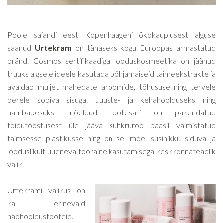
Poole sajandi eest Kopenhaageni ökokauplusest alguse
saanud
Urtekram
on tänaseks kogu Euroopas armastatud
bränd. Cosmos sertifikaadiga looduskosmeetika on jäänud
truuks algsele ideele kasutada põhjamaiseid taimeekstrakte ja
avaldab muljet mahedate aroomide, tõhususe ning tervele
perele sobiva sisuga. Juuste- ja kehahoolduseks ning
hambapesuks mõeldud tootesari on pakendatud
toidutööstusest üle jääva suhkruroo baasil valmistatud
taimsesse plastikusse ning on sel moel süsinikku siduva ja
looduslikult uueneva tooraine kasutamisega keskkonnateadlik
valik.
Urtekrami valikus on
ka erinevaid
näohooldustooteid.