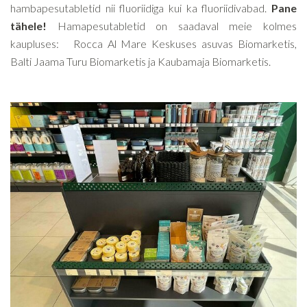
hambapesutabletid nii fluoriidiga kui ka fluoriidivabad.
Pane
tähele!
Hamapesutabletid on saadaval meie kolmes
kaupluses: Rocca Al Mare Keskuses asuvas Biomarketis,
Balti Jaama Turu Biomarketis ja Kaubamaja Biomarketis.