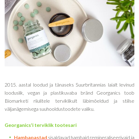
2015. aastal loodud ja tänaseks Suurbritannias laialt levinud
looduslik, vegan ja plastikuvaba bränd Georganics toob
Biomarketi riiulitele terviklikult läbimõeldud ja stiilse
väljanägemisega suuhooldustoodete valiku.
Georganics'i terviklik tootesari
Hambapastad
sisaldavad hambaid remineraliseerivaid ja