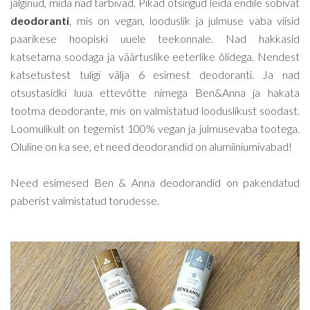
jälginud, mida nad tarbivad. Pikad otsingud leida endile sobivat
deodoranti
, mis on vegan, looduslik ja julmuse vaba viisid
paarikese hoopiski uuele teekonnale. Nad hakkasid
katsetama soodaga ja väärtuslike eeterlike õlidega. Nendest
katsetustest tuligi välja 6 esimest deodoranti. Ja nad
otsustasidki luua ettevõtte nimega Ben&Anna ja hakata
tootma deodorante, mis on valmistatud looduslikust soodast.
Loomulikult on tegemist 100% vegan ja julmusevaba tootega.
Oluline on ka see, et need deodorandid on alumiiniumivabad!
Need esimesed Ben & Anna deodorandid on pakendatud
paberist valmistatud torudesse.