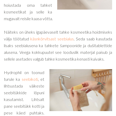
hoiustada oma tahket
kosmeetikat ja selle ka
mugavalt reisile kaasa võtta.
Näiteks on üheks igapäevaselt tahke kosmeetika hoidmiseks
välja töötatud
käsnkõrvitsast seebialus
. Seda saab kasutada
lisaks seebialusena ka tahkete šampoonide ja dušitablettide
alusena. Veega kokkupuutel see looduslik materjal paisub ja
sellele asetades valgub tahke kosmeetika kenasti kuivaks.
Hydrophil on toonud
turule ka
seebikoti
, et
lihtsustada väikeste
seebitükkide lõpuni
kasutamist. Lihtsalt
pane seebitükk kotti ja
pese käed puhtaks.