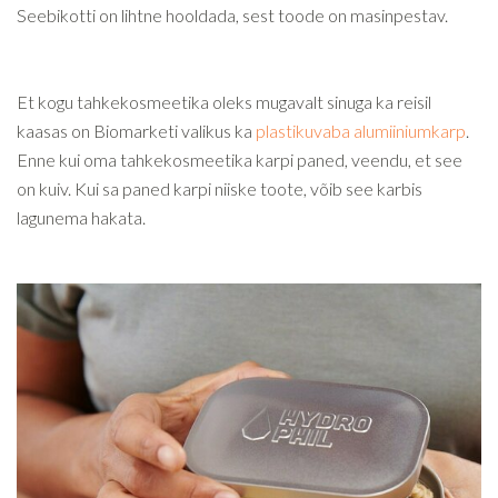
Seebikotti on lihtne hooldada, sest toode on masinpestav.
Et kogu tahkekosmeetika oleks mugavalt sinuga ka reisil
kaasas on Biomarketi valikus ka
plastikuvaba alumiiniumkarp
.
Enne kui oma tahkekosmeetika karpi paned, veendu, et see
on kuiv. Kui sa paned karpi niiske toote, võib see karbis
lagunema hakata.