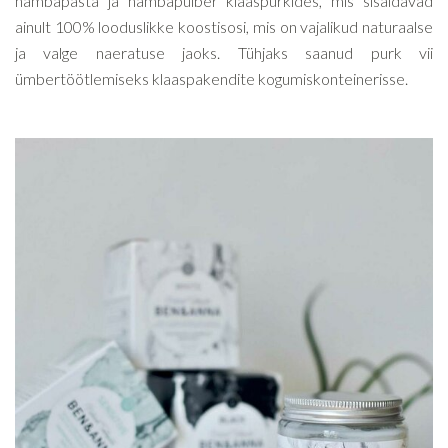
hambapasta ja hambapulber klaaspurkides, mis sisaldavad
ainult 100% looduslikke koostisosi, mis on vajalikud naturaalse
ja valge naeratuse jaoks. Tühjaks saanud purk vii
ümbertöötlemiseks klaaspakendite kogumiskonteinerisse.