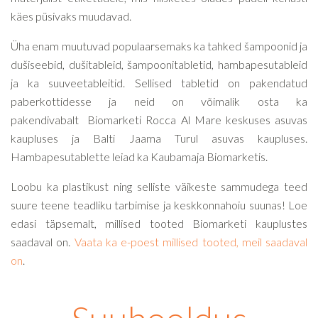
käes püsivaks muudavad.
Üha enam muutuvad populaarsemaks ka tahked šampoonid ja
dušiseebid, dušitableid, šampoonitabletid, hambapesutableid
ja ka suuveetableitid. Sellised tabletid on pakendatud
paberkottidesse ja neid on võimalik osta ka
pakendivabalt Biomarketi Rocca Al Mare keskuses asuvas
kaupluses ja Balti Jaama Turul asuvas kaupluses.
Hambapesutablette leiad ka Kaubamaja Biomarketis.
Loobu ka plastikust ning selliste väikeste sammudega teed
suure teene teadliku tarbimise ja keskkonnahoiu suunas! Loe
edasi täpsemalt, millised tooted Biomarketi kauplustes
saadaval on.
Vaata ka e-poest millised tooted, meil saadaval
on
.