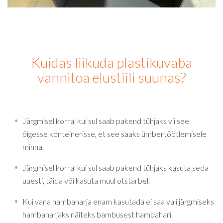
Kuidas liikuda plastikuvaba
vannitoa elustiili suunas?
Järgmisel korral kui sul saab pakend tühjaks vii see
õigesse konteinerisse, et see saaks ümbertöötlemisele
minna.
Järgmisel korral kui sul saab pakend tühjaks kasuta seda
uuesti, täida või kasuta muul otstarbel.
Kui vana hambaharja enam kasutada ei saa vali järgmiseks
hambaharjaks näiteks bambusest hambahari.