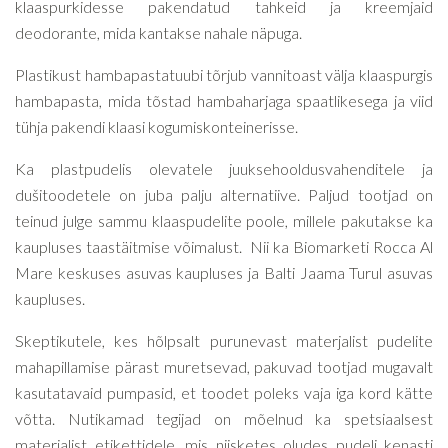
klaaspurkidesse pakendatud tahkeid ja kreemjaid
deodorante, mida kantakse nahale näpuga.
Plastikust hambapastatuubi tõrjub vannitoast välja klaaspurgis
hambapasta, mida tõstad hambaharjaga spaatlikesega ja viid
tühja pakendi klaasi kogumiskonteinerisse.
Ka plastpudelis olevatele juuksehooldusvahenditele ja
dušitoodetele on juba palju alternatiive. Paljud tootjad on
teinud julge sammu klaaspudelite poole, millele pakutakse ka
kaupluses taastäitmise võimalust. Nii ka Biomarketi Rocca Al
Mare keskuses asuvas kaupluses ja Balti Jaama Turul asuvas
kaupluses.
Skeptikutele, kes hõlpsalt purunevast materjalist pudelite
mahapillamise pärast muretsevad, pakuvad tootjad mugavalt
kasutatavaid pumpasid, et toodet poleks vaja iga kord kätte
võtta. Nutikamad tegijad on mõelnud ka spetsiaalsest
materjalist etikettidele, mis niisketes oludes pudeli kenasti