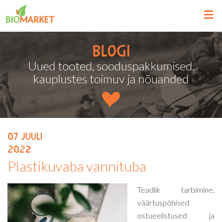
Blogi
Uued tooted, sooduspakkumised,
kauplustes toimuv ja nõuanded
07
juuli
2022
Plastikuvaba vannituba
Teadlik tarbimine,
väärtuspõhised
ostueelistused ja