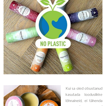
Kui sa oled otsustanud
kasutada looduslikke
lõhnaineid, ei tähenda