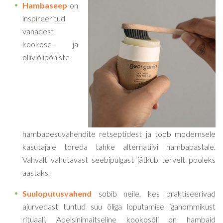
Hambaseep
on
inspireeritud
vanadest
kookose- ja
oliiviõlipõhiste
hambapesuvahendite retseptidest ja toob modernsele
kasutajale toreda tahke alternatiivi hambapastale.
Vahvalt vahutavast seebipulgast jätkub tervelt pooleks
aastaks.
Suuloputusvahend
sobib neile, kes praktiseerivad
ajurvedast tuntud suu õliga loputamise igahommikust
rituaali. Apelsinimaitseline kookosõli on hambaid