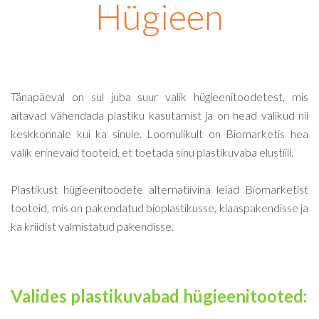
Hügieen
Tänapäeval on sul juba suur valik hügieenitoodetest, mis
aitavad vähendada plastiku kasutamist ja on head valikud nii
keskkonnale kui ka sinule. Loomulikult on Biomarketis hea
valik erinevaid tooteid, et toetada sinu plastikuvaba elustiili.
Plastikust hügieenitoodete alternatiivina leiad Biomarketist
tooteid, mis on pakendatud bioplastikusse, klaaspakendisse ja
ka kriidist valmistatud pakendisse.
Valides plastikuvabad hügieenitooted: