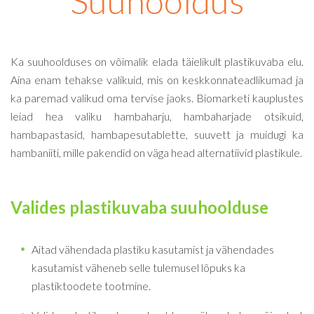
Suuhooldus
Ka suuhoolduses on võimalik elada täielikult plastikuvaba elu.
Aina enam tehakse valikuid, mis on keskkonnateadlikumad ja
ka paremad valikud oma tervise jaoks. Biomarketi kauplustes
leiad hea valiku hambaharju, hambaharjade otsikuid,
hambapastasid, hambapesutablette, suuvett ja muidugi ka
hambaniiti, mille pakendid on väga head alternatiivid plastikule.
Valides plastikuvaba suuhoolduse
Aitad vähendada plastiku kasutamist ja vähendades
kasutamist väheneb selle tulemusel lõpuks ka
plastiktoodete tootmine.