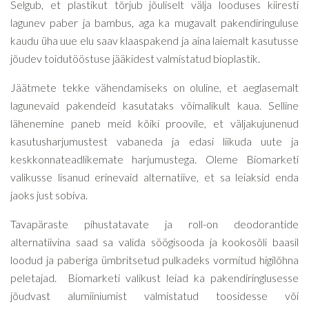
Selgub, et plastikut tõrjub jõuliselt välja looduses kiiresti
lagunev paber ja bambus, aga ka mugavalt pakendiringuluse
kaudu üha uue elu saav klaaspakend ja aina laiemalt kasutusse
jõudev toidutööstuse jääkidest valmistatud bioplastik.
Jäätmete tekke vähendamiseks on oluline, et aeglasemalt
lagunevaid pakendeid kasutataks võimalikult kaua. Selline
lähenemine paneb meid kõiki proovile, et väljakujunenud
kasutusharjumustest vabaneda ja edasi liikuda uute ja
keskkonnateadlikemate harjumustega. Oleme Biomarketi
valikusse lisanud erinevaid alternatiive, et sa leiaksid enda
jaoks just sobiva.
Tavapäraste pihustatavate ja roll-on deodorantide
alternatiivina saad sa valida söögisooda ja kookosõli baasil
loodud ja paberiga ümbritsetud pulkadeks vormitud higilõhna
peletajad. Biomarketi valikust leiad ka pakendiringlusesse
jõudvast alumiiniumist valmistatud toosidesse või