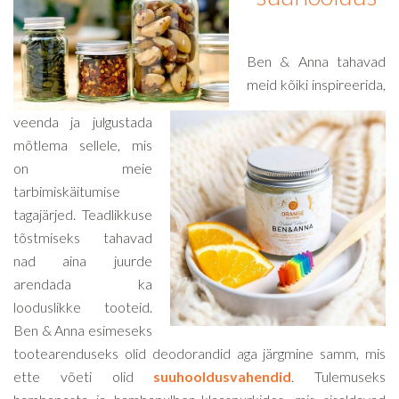
Ben & Anna tahavad
meid kõiki inspireerida,
veenda ja julgustada
mõtlema sellele, mis
on meie
tarbimiskäitumise
tagajärjed. Teadlikkuse
tõstmiseks tahavad
nad aina juurde
arendada ka
looduslikke tooteid.
Ben & Anna esimeseks
tootearenduseks olid deodorandid aga järgmine samm, mis
ette võeti olid
suuhooldusvahendid
. Tulemuseks