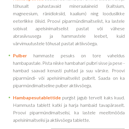
tõhusalt puhastavaid mineraalaineid (kaltsium,
magneesium, ränidioksiid, kaalium) ning looduslikke
eeterlikke õlisid. Proovi piparmündimaitselist, ka lastele
sobivat apelsinimaitselist pastat või vähese
abrasiivsusega ja hammastele leebet, kuid
värvimuutustele tõhusat pastat aktiivsöega.
Pulber
hammaste pesuks on tore vaheldus
hambapastale. Pista niiske hambahari pulbri sisse ja pese -
hambad saavad kenasti puhtad ja suu värske. Proovi
piparmündi- või apelsinimaitselist pulbrit. Saada on ka
piparmündimaitseline pulber aktiivsöega.
Hambapesutablettide
purgist jagub tervelt kaks kuud.
Hammusta tablett katki ja harja hambaid tavapäraselt.
Proovi piparmündimaitselisi, ka lastele meeltmööda
apelsinimaitselisi ja aktiivsöega tablette.