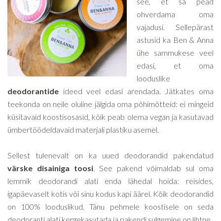
see, et sa pead
ohverdama oma
vajadusi. Sellepärast
astusid ka Ben & Anna
ühe sammukese veel
edasi, et oma
looduslike
deodorantide
ideed veel edasi arendada. Jätkates oma
teekonda on neile oluline jälgida oma põhimõtteid: ei mingeid
küsitavaid koostisosasid, kõik peab olema vegan ja kasutavad
ümbertöödeldavaid materjali plastiku asemel.
Sellest tulenevalt on ka uued deodorandid pakendatud
värske disainiga toosi
. See pakend võimaldab sul oma
lemmik deodorandi alati enda lähedal hoida: reisides,
igapäevaselt kotis või sinu kodus kapi äärel. Kõik deodorandid
on 100% looduslikud. Tänu pehmele koostisele on seda
deodoranti alati kergekasutada ja pakendi sulgemine on lihtne.