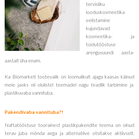
tervisliku
looduskosmeetika
eelistamine
kujundavad
kosmeetika- ja
toidutööstuse
arengusuundi aasta-
aastalt üha enam.
Ka Biomarketi tootevalik on loomulikult ajaga kaasas käinud
meie jaoks nii olulistel teemadel nagu teadlik tarbimine ja
plastikuvaba vannituba.
Pakendivaba vannituba?!
Naftatööstuse toorainest plastikpakendite teema on olnud
terav juba mõnda aega ja alternatiive otsitakse aktiivselt.