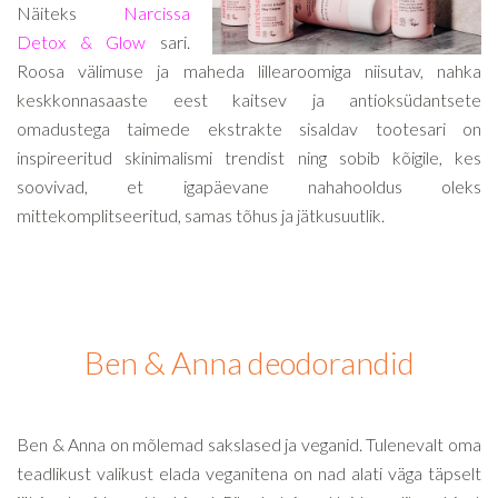
Näiteks
Narcissa
Detox & Glow
sari.
Roosa välimuse ja maheda lillearoomiga niisutav, nahka
keskkonnasaaste eest kaitsev ja antioksüdantsete
omadustega taimede ekstrakte sisaldav tootesari on
inspireeritud skinimalismi trendist ning sobib kõigile, kes
soovivad, et igapäevane nahahooldus oleks
mittekomplitseeritud, samas tõhus ja jätkusuutlik.
Ben & Anna deodorandid
Ben & Anna on mõlemad sakslased ja veganid. Tulenevalt oma
teadlikust valikust elada veganitena on nad alati väga täpselt