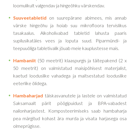
loomulikult valgendav ja hingeõhku värskendav.
Suuveetabletid
on suurepärane abimees, mis annab
värske hingeõhu ja hoiab suu mikrofloora tervislikus
tasakaalus. Alkoholivabad tabletid lahusta paaris
supilusikatäies vees ja loputa suud. Piparmündi- ja
teepuuõliga tabletivalik jõuab meie kauplustesse mais.
Hambaniit
(50 meetrit) klaaspurgis ja täitepakend (2 x
50 meetrit) on valmistatud maisipõhisest materjalist,
kaetud looduslike vahadega ja maitsestatud looduslike
eeterlike õlidega.
Hambaharjad
täiskasvanutele ja lastele on valmistatud
Saksamaalt pärit pöögipuidust ja BPA-vabadest
nailonharjastest. Komposteerimiseks saab hambaharja
pea märgitud kohast ära murda ja visata harjasega osa
olmeprügisse.