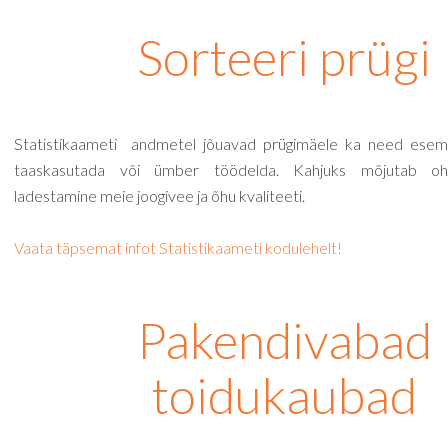
Sorteeri prügi
Statistikaameti andmetel jõuavad prügimäele ka need esem
taaskasutada või ümber töödelda. Kahjuks mõjutab oht
ladestamine meie joogivee ja õhu kvaliteeti.
Vaata täpsemat infot Statistikaameti kodulehelt!
Pakendivabad
toidukaubad