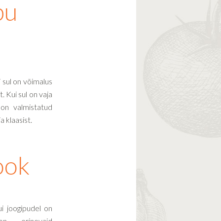
bu
i sul on võimalus
t. Kui sul on vaja
 on valmistatud
 klaasist.
ook
ui joogipudel on
n erinevaid