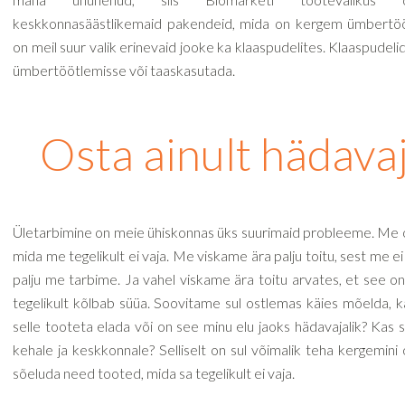
keskkonnasäästlikemaid pakendeid, mida on kergem ümbertöö
on meil suur valik erinevaid jooke ka klaaspudelites. Klaaspudelid
ümbertöötlemisse või taaskasutada.
Osta ainult hädavaj
Ületarbimine on meie ühiskonnas üks suurimaid probleeme. Me 
mida me tegelikult ei vaja. Me viskame ära palju toitu, sest me e
palju me tarbime. Ja vahel viskame ära toitu arvates, et see on 
tegelikult kõlbab süüa. Soovitame sul ostlemas käies mõelda, 
selle tooteta elada või on see minu elu jaoks hädavajalik? Kas
kehale ja keskkonnale? Selliselt on sul võimalik teha kergemini o
sõeluda need tooted, mida sa tegelikult ei vaja.