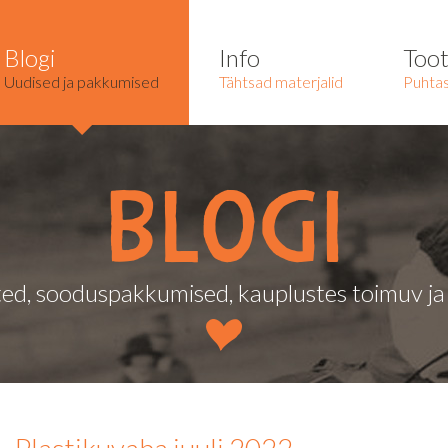
Blogi
Info
Too
Uudised ja pakkumised
Tähtsad materjalid
Puhtas
Blogi
ed, sooduspakkumised, kauplustes toimuv j