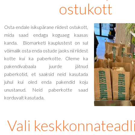
ostukott
Osta endale isikupärane riidest ostukott,
mida saad endaga koguaeg kaasas
kanda. Biomarketi kauplustest on sul
võimalik osta enda ostude jaoks nii riidest
kotte kui ka paberkotte. Oleme ka
pakendivabaala juurde jätnud
paberkotid, et saaksid neid kasutada
juhul kui oled enda pakendid koju
unustanud. Neid paberkotte saad
korduvalt kasutada.
Vali keskkonnatead