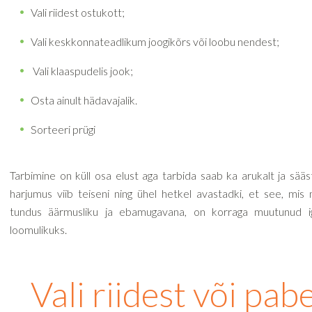
Vali riidest ostukott;
Vali keskkonnateadlikum joogikõrs või loobu nendest;
Vali klaaspudelis jook;
Osta ainult hädavajalik.
Sorteeri prügi
Tarbimine on küll osa elust aga tarbida saab ka arukalt ja sääs
harjumus viib teiseni ning ühel hetkel avastadki, et see, mis
tundus äärmusliku ja ebamugavana, on korraga muutunud i
loomulikuks.
Vali riidest või pabe