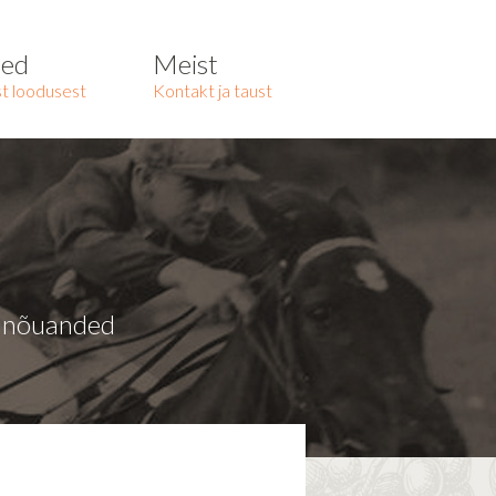
ted
Meist
t loodusest
Kontakt ja taust
a nõuanded