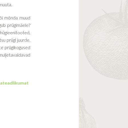
 muuta.
 või mõnda muud
igub prügimäele?
hügieenitooted,
u prügi juurde.
ete prügikogused
 muljetavaldavad
nateadlikumat