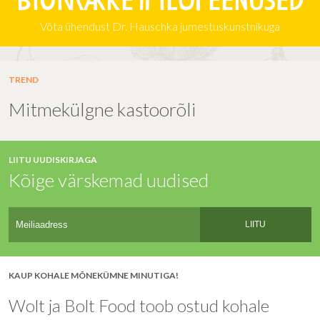
Biomarketi iluteenused
Võta ühendust Dr. Hauschka jumestuskunstnikuga
TREND
Mitmekülgne kastoorõli
LIITU UUDISKIRJAGA
Kõige värskemad uudised
LIITU
KAUP KOHALE MÕNEKÜMNE MINUTIGA!
Wolt ja Bolt Food toob ostud kohale