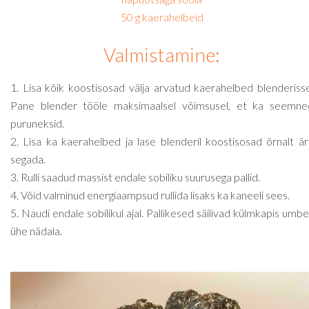
50 g kaerahelbeid
Valmistamine:
1. Lisa kõik koostisosad välja arvatud kaerahelbed blenderisse
Pane blender tööle maksimaalsel võimsusel, et ka seemne
puruneksid.
2. Lisa ka kaerahelbed ja lase blenderil koostisosad õrnalt är
segada.
3. Rulli saadud massist endale sobiliku suurusega pallid.
4. Võid valminud energiaampsud rullida lisaks ka kaneeli sees.
5. Naudi endale sobilikul ajal. Pallikesed säilivad külmkapis umb
ühe nädala.