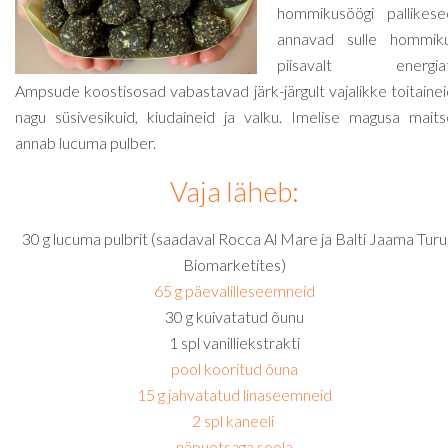
hommikusöögi pallikese
annavad sulle hommiku
piisavalt energiat
Ampsude koostisosad vabastavad järk-järgult vajalikke toitaine
nagu süsivesikuid, kiudaineid ja valku. Imelise magusa maits
annab lucuma pulber.
Vaja läheb:
30 g lucuma pulbrit (saadaval Rocca Al Mare ja Balti Jaama Turu
Biomarketites)
65 g päevalilleseemneid
30 g kuivatatud õunu
1 spl vanilliekstrakti
pool kooritud õuna
15 g jahvatatud linaseemneid
2 spl kaneeli
näpuotsaga soola