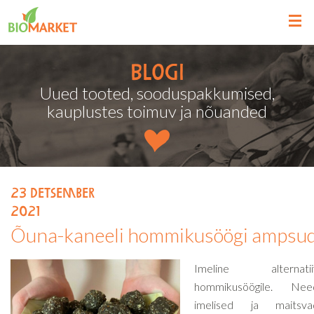
Blogi
Uued tooted, sooduspakkumised,
kauplustes toimuv ja nõuanded
23
detsember
2021
Õuna-kaneeli hommikusöögi ampsu
Imeline alternatii
hommikusöögile. Nee
imelised ja maitsva