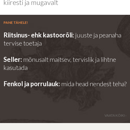
kiiresti ja mugavalt
PANE TÄHELE!
Riitsinus- ehk kastoorõli:
juuste ja peanaha
tervise toetaja
Seller:
mõnusalt maitsev, tervislik ja lihtne
kasutada
Fenkol ja porrulauk:
mida head nendest teha?
VAATA KÕIKI ›