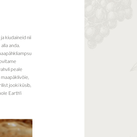
a kiudaineid nii
 alla anda.
 maapähkliampsu
oovitame
vahvli peale
e maapäklivõie,
list jooki küsib,
ole Earth'i