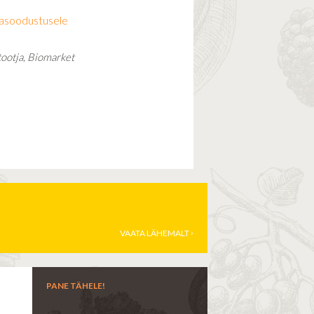
niasoodustusele
tootja, Biomarket
VAATA LÄHEMALT
PANE TÄHELE!