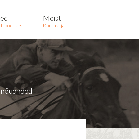
ted
Meist
t loodusest
Kontakt ja taust
a nõuanded