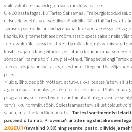
võileivakatete saamislugu ja suud meelitav maitse.
Üle 60 aasta tagasi, kui Tartex Saksamaal, Freiburgis loodud sai, ol
üldsusele veel üsna eksootiline sõnakõlks. Siiski tuli Tartex, et jääd
taimsed pasteedid on midagi enamat kui käputäie veganite-vege
kapriis. Kuigi taimetoitlased rõõmustasid spetsiaalselt neile väja
tootevaliku üle, asusid pasteedid ja määrded, mis valmistatud p
käsitsi korjatud köögiviljadest, vallutama ka nende maitsemeeli, k
sõnapaari „taimne toit“ suhugi ei võtnud. Tänapäeval ongi Tartexi
teerajajaks ja suunanäitajaks, olles tuntust kogunud ka väljaspoo
piire.
Muide, lähtudes põhimõttest, et tutvus kvaliteetse ja tervisliku 
algama maast-madalast, osaleb Tartex juba aastaid Saksamaa al
programmis, kus ühes teiste mahetoidutootjatega pakutakse algk
tervislikku hommikusööki. Sellestsamast tervislikust toidust võid 
saada, kui astud läbi Biomarketist.
Tartexi sortimendist leiad
pasteedid tomati, Provence’i ürtide ning shiitake seentega
2.82 EUR
(tavahind 3.30) ning seente, pesto, oliivide ja meh