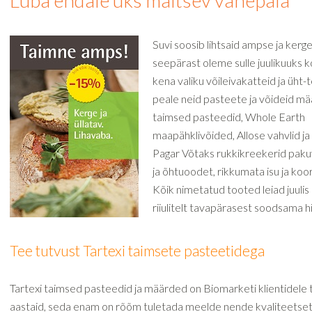
Luba endale üks maitsev vahepala
Suvi soosib lihtsaid ampse ja kerge
seepärast oleme sulle juulikuuks 
kena valiku võileivakatteid ja üht-tei
peale neid pasteete ja võideid mää
taimsed pasteedid, Whole Earth
maapähklivõided, Allose vahvlid ja 
Pagar Võtaks rukkikreekerid paku
ja õhtuoodet, rikkumata isu ja ko
Kõik nimetatud tooted leiad juuli
riiulitelt tavapärasest soodsama h
Tee tutvust Tartexi taimsete pasteetidega
Tartexi taimsed pasteedid ja määrded on Biomarketi klientidele 
aastaid, seda enam on rõõm tuletada meelde nende kvaliteetse