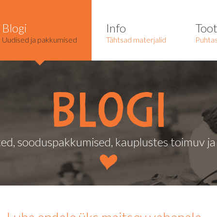
Blogi
Info
Too
Uudised ja pakkumised
Tähtsad materjalid
Puhtas
Blogi
ed, sooduspakkumised, kauplustes toimuv j