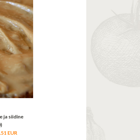
 ja siidine
)
2.51 EUR