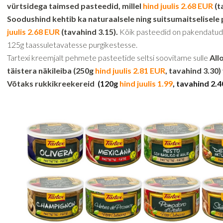
vürtsidega taimsed pasteedid, millel
hind juulis 2.68 EUR
(t
Soodushind kehtib ka naturaalsele ning suitsumaitselisele 
juulis 2.68 EUR
(tavahind 3.15).
Kõik pasteedid on pakendatu
125g taassuletavatesse purgikestesse.
Tartexi kreemjalt pehmete pasteetide seltsi soovitame sulle
All
täistera näkileiba (250g
hind juulis 2.81 EUR
, tavahind 3.30)
Võtaks rukkikreekereid
(120g
hind juulis 1.99
, tavahind 2.4