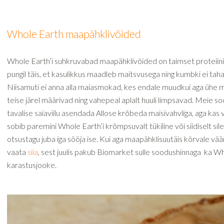
Whole Earth maapähklivõided
Whole Earth’i suhkruvabad maapähklivõided on taimset proteiini j
pungil täis, et kasulikkus maadleb maitsvusega ning kumbki ei taha
Niisamuti ei anna alla maiasmokad, kes endale muudkui aga ühe
teise järel määrivad ning vahepeal aplalt huuli limpsavad. Meie s
tavalise saiaviilu asendada Allose krõbeda maisivahvliga, aga kas 
sobib paremini Whole Earth’i krõmpsuvalt tükiline või siidiselt sil
otsustagu juba iga sööja ise. Kui aga maapähklisuutäis kõrvale vääri
vaata
siia
, sest juulis pakub Biomarket sulle soodushinnaga ka Wh
karastusjooke.