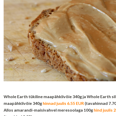
Whole Earth tükiline maapähklivõie 340g ja Whole Earth sile
maapähklivõie 340g
hinnad juulis 6.55 EUR
(tavahinnad 7.70
Allos amarandi-maisivahvel meresoolaga 100g
hind juulis 