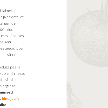
i taimetoitlus
a ja näidata, et
tariaanide
 töötatud
arimas küpsuses,
es seni
 pasteedid juba
l oma sünnimaa
toiduga peaks
gkoole hõlmavas
lassilastele
sinagi osa
 taimsed
 ,
hind juulis
hiko