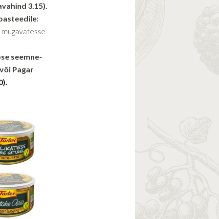
avahind 3.15).
pasteedile:
d mugavatesse
ose seemne-
 või Pagar
0).