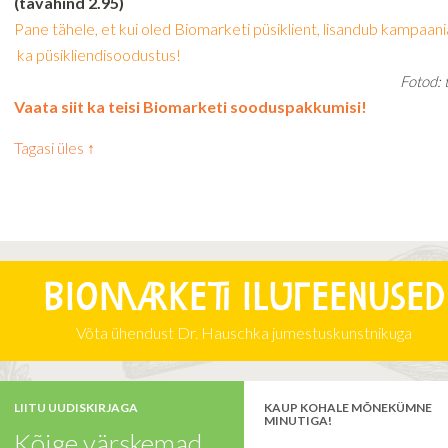
(tavahind 2.95)
Pane tähele, et kui oled Biomarketi püsiklient, lisandub kampaa
ka püsikliendisoodustus!
Fotod: 
Vaata siit ka teisi Biomarketi sooduspakkumisi!
Tagasi üles ↑
Biomarketi iluteenused
Võta ühendust Dr. Hauschka jumestuskunstnikuga
LIITU UUDISKIRJAGA
KAUP KOHALE MÕNEKÜMNE
MINUTIGA!
Kõige värskemad