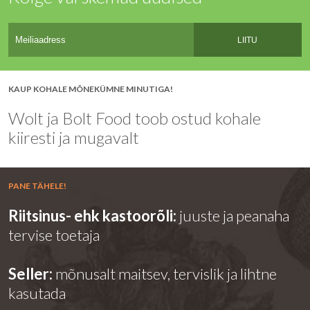
LIITU
KAUP KOHALE MÕNEKÜMNE MINUTIGA!
Wolt ja Bolt Food toob ostud kohale
kiiresti ja mugavalt
PANE TÄHELE!
Riitsinus- ehk kastoorõli:
juuste ja peanaha
tervise toetaja
Seller:
mõnusalt maitsev, tervislik ja lihtne
kasutada