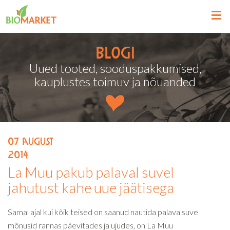
Blogi
Uued tooted, sooduspakkumised,
kauplustes toimuv ja nõuanded
07
august
2014
La Muu pakub palaval suvel
jahutust kahe uue jäätisega
Samal ajal kui kõik teised on saanud nautida palava suve
mõnusid rannas päevitades ja ujudes, on La Muu