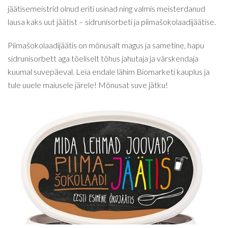
jäätisemeistrid olnud eriti usinad ning valmis meisterdanud
lausa kaks uut jäätist – sidrunisorbeti ja piimašokolaadijäätise.
Piimašokolaadijäätis on mõnusalt magus ja sametine, hapu
sidrunisorbett aga tõeliselt tõhus jahutaja ja värskendaja
kuumal suvepäeval. Leia endale lähim Biomarketi kauplus ja
tule uuele maiusele järele! Mõnusat suve jätku!