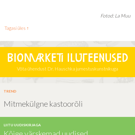
Fotod: La Muu
Tagasi üles ↑
Biomarketi iluteenused
Võta ühendust Dr. Hauschka jumestuskunstnikuga
TREND
Mitmekülgne kastoorõli
LIITU UUDISKIRJAGA
Kõige värskemad uudised