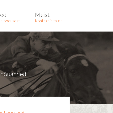
ted
Meist
t loodusest
Kontakt ja taust
a nõuanded