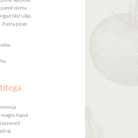
 pannil olema
õngad õlist välja
. Puista peale
mahla.
a
eha.
titega
emoni ja
te magus-haput
ja punased
lt nii