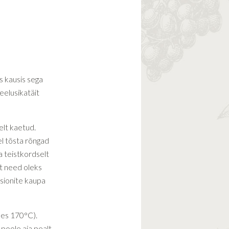
s kausis sega
eelusikatäit
elt kaetud.
el tõsta rõngad
a teistkordselt
et need oleks
tsionite kaupa
bes 170°C).
poole aja pealt