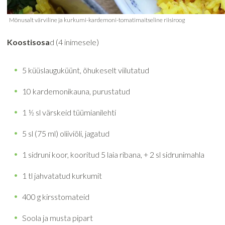
Koostisosa
d (4 inimesele)
5 küüslauguküünt, õhukeselt viilutatud
10 kardemonikauna, purustatud
1 ½ sl värskeid tüümianilehti
5 sl (75 ml) oliiviõli, jagatud
1 sidruni koor, kooritud 5 laia ribana, + 2 sl sidrunimahla
1 tl jahvatatud kurkumit
400 g kirsstomateid
Soola ja musta pipart