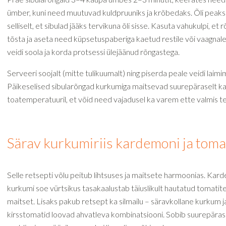
ümber, kuni need muutuvad kuldpruuniks ja krõbedaks. Õli peaks
selliselt, et sibulad jääks tervikuna õli sisse. Kasuta vahukulpi, et r
tõsta ja aseta need küpsetuspaberiga kaetud restile või vaagnale
veidi soola ja korda protsessi ülejäänud rõngastega.
Serveeri soojalt (mitte tulikuumalt) ning piserda peale veidi laimi
Päikeselised sibularõngad kurkumiga maitsevad suurepäraselt k
toatemperatuuril, et võid need vajadusel ka varem ette valmis t
Särav kurkumiriis kardemoni ja toma
Selle retsepti võlu peitub lihtsuses ja maitsete harmoonias. Kard
kurkumi soe vürtsikus tasakaalustab täiuslikult hautatud tomati
maitset. Lisaks pakub retsept ka silmailu – säravkollane kurkum 
kirsstomatid loovad ahvatleva kombinatsiooni. Sobib suurepärase