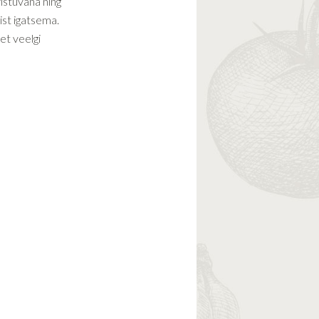
istuvana ning
ist igatsema.
t veelgi