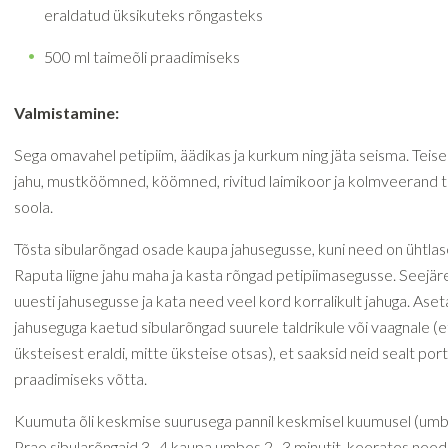
eraldatud üksikuteks rõngasteks
500 ml taimeõli praadimiseks
Valmistamine:
Sega omavahel petipiim, äädikas ja kurkum ning jäta seisma. Teise
jahu, mustköömned, köömned, rivitud laimikoor ja kolmveerand t
soola.
Tõsta sibularõngad osade kaupa jahusegusse, kuni need on ühtlas
Raputa liigne jahu maha ja kasta rõngad petipiimasegusse. Seejär
uuesti jahusegusse ja kata need veel kord korralikult jahuga. Aset
jahuseguga kaetud sibularõngad suurele taldrikule või vaagnale (
üksteisest eraldi, mitte üksteise otsas), et saaksid neid sealt por
praadimiseks võtta.
Kuumuta õli keskmise suurusega pannil keskmisel kuumusel (um
Prae sibularõngaid 3–4 kaupa umbes 2–3 minutit, keerates need 