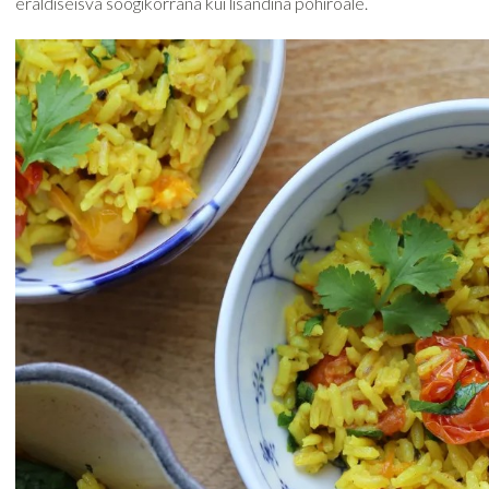
eraldiseisva söögikorrana kui lisandina põhiroale.