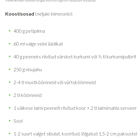
Koostisosad
(neljale inimesele):
400 g petipiima
60 ml valge veini äädikat
40 g peeneks riivitud värsket kurkumi või ½ tl kurkumipulbrit
250 g nisujahu
2-4 tl mustköömneid või vürtsköömneid
2 tl köömneid
1 väikese laimi peenelt riivitud koor + 2 tl laimimahla servee
Sool
1-2 suurt valget sibulat, kooritud, lõigatud 1,5-2 cm paksustek