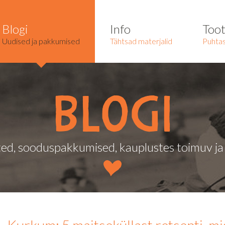
Blogi
Info
Too
Uudised ja pakkumised
Tähtsad materjalid
Puhtas
Blogi
ed, sooduspakkumised, kauplustes toimuv j