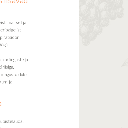
s lisavad
ist, maitset ja
 eripalgelist
piratsiooni
ögis.
bularõngaste ja
riisiga,
g magustoiduks
umi ja
a
uupistelauda.