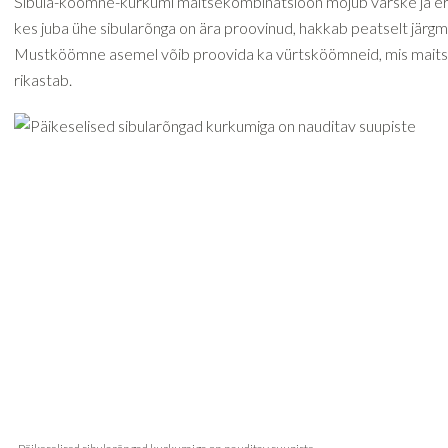
Sibula-köömne-kurkumi maitsekombinatsioon mõjub värske ja er
kes juba ühe sibularõnga on ära proovinud, hakkab peatselt järgm
Mustköömne asemel võib proovida ka vürtsköömneid, mis maitse
rikastab.