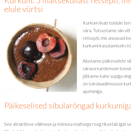
Kurkum: 5 maitseküllast retsepti, mi
elule vürtsi
Kurkum lisab toidule terv
sära. Tutvustame siin viit
retsepti, mis annavad ins
kurkumi kasutamiseks kö
Alustame päikeseliste si
särava kardemoni-tomati 
jätkame kahe supiga nin
on šokolaadimousse kurk
apelsiniga.
Päikeselised sibularõngad kurkumig
See atraktiivse välimuse ja mõnusa maitsega roog rikastab igat s