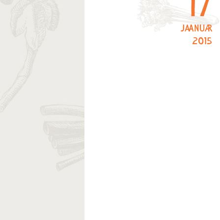
17
jaanuar
2015