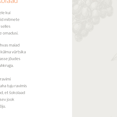
kolaad
le kui
kuid mitmete
 selles
kke omadusi.
rahvas maiad
 külma vürtsika
passe jõudes
suhkruga.
 ravimi
paha tuju ravimis
ud, et šokolaad
sev jook
õju.