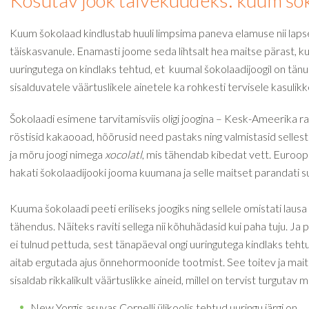
Kosutav jook talvekuudeks: kuum šo
Kuum šokolaad kindlustab huuli limpsima paneva elamuse nii lapse
täiskasvanule. Enamasti joome seda lihtsalt hea maitse pärast, 
uuringutega on kindlaks tehtud, et kuumal šokolaadijoogil on tänu
sisalduvatele väärtuslikele ainetele ka rohkesti tervisele kasuli
Šokolaadi esimene tarvitamisviis oligi joogina – Kesk-Ameerika 
röstisid kakaooad, hõõrusid need pastaks ning valmistasid sellest
ja mõru joogi nimega
xocolatl
, mis tähendab kibedat vett. Euroo
hakati šokolaadijooki jooma kuumana ja selle maitset parandati 
Kuuma šokolaadi peeti eriliseks joogiks ning sellele omistati lausa
tähendus. Näiteks raviti sellega nii kõhuhädasid kui paha tuju. Ja 
ei tulnud pettuda, sest tänapäeval ongi uuringutega kindlaks teht
aitab ergutada ajus õnnehormoonide tootmist. See toitev ja mait
sisaldab rikkalikult väärtuslikke aineid, millel on tervist turgutav m
New Yorgis asuvas Cornelli ülikoolis tehtud uuringu järgi on