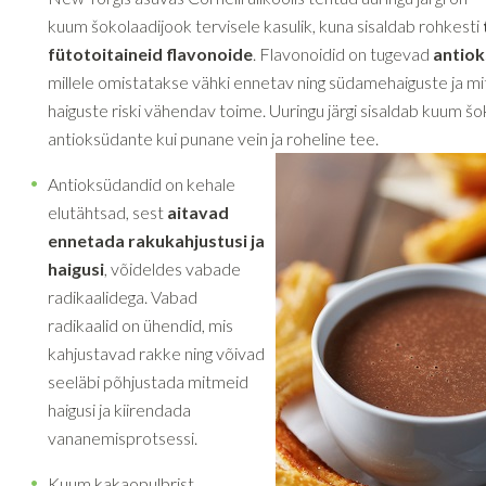
kuum šokolaadijook tervisele kasulik, kuna sisaldab rohkesti
fütotoitaineid flavonoide
. Flavonoidid on tugevad
antio
millele omistatakse vähki ennetav ning südamehaiguste ja m
haiguste riski vähendav toime. Uuringu järgi sisaldab kuum 
antioksüdante kui punane vein ja roheline tee.
Antioksüdandid on kehale
elutähtsad, sest
aitavad
ennetada rakukahjustusi ja
haigusi
, võideldes vabade
radikaalidega. Vabad
radikaalid on ühendid, mis
kahjustavad rakke ning võivad
seeläbi põhjustada mitmeid
haigusi ja kiirendada
vananemisprotsessi.
Kuum kakaopulbrist