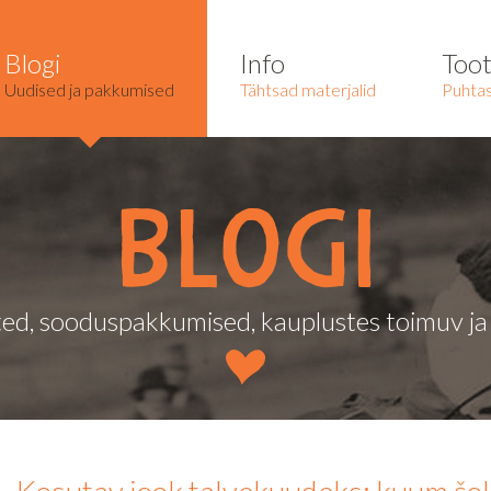
Blogi
Info
Too
Uudised ja pakkumised
Tähtsad materjalid
Puhtas
Blogi
ed, sooduspakkumised, kauplustes toimuv j