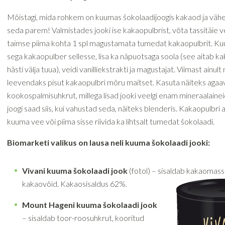
Mõistagi, mida rohkem on kuumas šokolaadijoogis kakaod ja väh
seda parem! Valmistades jooki ise kakaopulbrist, võta tassitäie v
taimse piima kohta 1 spl magustamata tumedat kakaopulbrit. Ku
sega kakaopulber sellesse, lisa ka näpuotsaga soola (see aitab ka
hästi välja tuua), veidi vanilliekstrakti ja magustajat. Viimast ainult 
leevendaks pisut kakaopulbri mõru maitset. Kasuta näiteks agaavi
kookospalmisuhkrut, millega lisad jooki veelgi enam mineraalainei
joogi saad siis, kui vahustad seda, näiteks blenderis. Kakaopulbri
kuuma vee või piima sisse riivida ka lihtsalt tumedat šokolaadi.
Biomarketi valikus on lausa neli kuuma šokolaadi jooki:
Vivani kuuma šokolaadi jook
(fotol) – sisaldab kakaomassi
kakaovõid. Kakaosisaldus 62%.
Mount Hageni kuuma šokolaadi jook
– sisaldab toor-roosuhkrut, kooritud