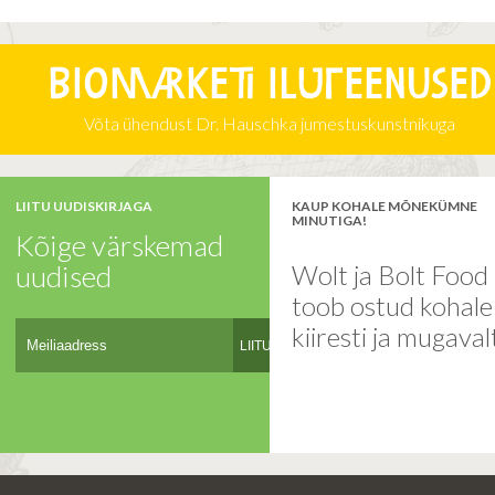
Biomarketi iluteenused
Võta ühendust Dr. Hauschka jumestuskunstnikuga
LIITU UUDISKIRJAGA
KAUP KOHALE MÕNEKÜMNE
MINUTIGA!
Kõige värskemad
uudised
Wolt ja Bolt Food
toob ostud kohal
kiiresti ja mugaval
LIITU