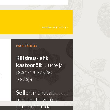
VAATA LÄHEMALT
PANE TÄHELE!
Riitsinus- ehk
kastoorõli:
juuste ja
e
peanaha tervise
t
toetaja
Seller:
mõnusalt
VAATA KÕIKI ›
maitsev, tervislik ja
lihtne kasutada