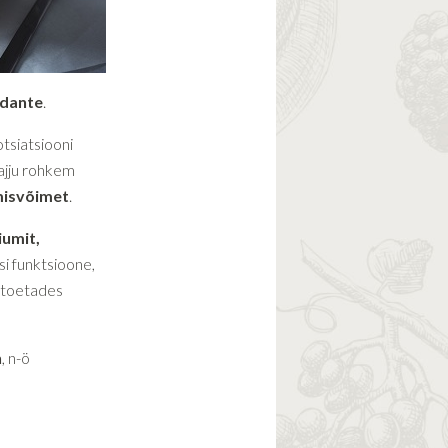
üdante
.
tsiatsiooni
 ajju rohkem
misvõimet
.
iumit,
si funktsioone,
, toetades
n
, n-ö