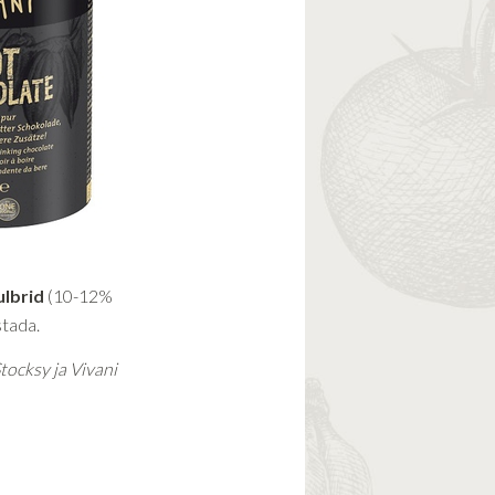
ulbrid
(10-12%
stada.
tocksy ja Vivani