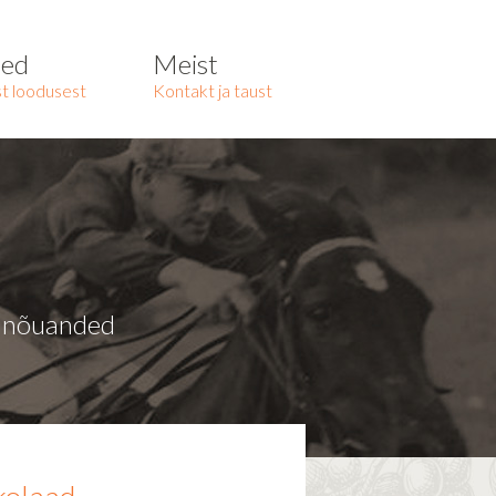
ted
Meist
t loodusest
Kontakt ja taust
a nõuanded