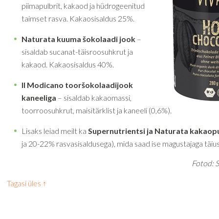
piimapulbrit, kakaod ja hüdrogeenitud
taimset rasva. Kakaosisaldus 25%.
Naturata kuuma šokolaadi jook
–
sisaldab sucanat-täisroosuhkrut ja
kakaod. Kakaosisaldus 40%.
Il Modicano tooršokolaadijook
kaneeliga
– sisaldab kakaomassi,
toorroosuhkrut, maisitärklist ja kaneeli (0,6%).
Lisaks leiad meilt ka
Supernutrientsi ja Naturata kakaop
ja 20-22% rasvasisaldusega), mida saad ise magustajaga täiu
Fotod: S
Tagasi üles ↑