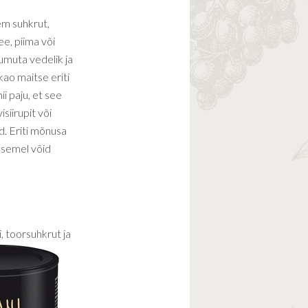
em suhkrut,
ee, piima või
umuta vedelik ja
kao maitse eriti
nii paju, et see
siirupit või
d. Eriti mõnusa
 asemel võid
, toorsuhkrut ja