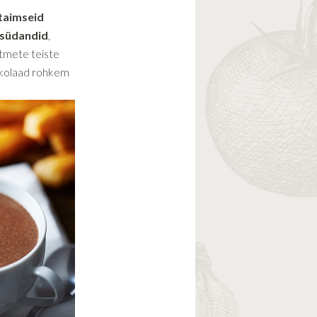
taimseid
ksüdandid
,
itmete teiste
šokolaad rohkem