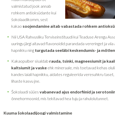
valmistatud jook annab
rohkem antioksüdante kui
šokolaadikomm, sest
kakao
soojendamine aitab vabastada rohkem antioks
Nii USA Rahvusliku Terviseinstituudi kui Teaduse Arengu Asso
uuringu järgi aitavad flavonoidid parandada vereringet ja viia
hapnikku ning
turgutada seeläbi keskendumis- ja mõtle
Kakaopulber sisaldab
rauda, tsinki, magneesiumit ja kaal
kaltsiumit ja vaske
ehk mineraale, mis toetavad kehas oluli
kandes laiali hapnikku, aidates reguleerida veresuhkru taset
lihaste kasvu jne.
Šokolaadi süües
vabanevad ajus endorfiinid ja serotonii
õnnehormoonid, mis tekitavad hea tuju ja rahulolutunnet.
Kuuma šokolaadijoogi valmistamine