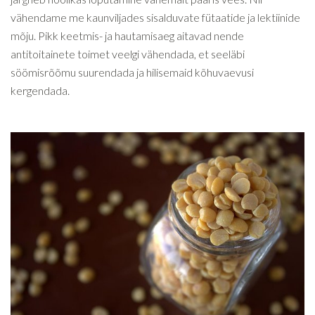
vähendame me kaunviljades sisalduvate fütaatide ja lektiinide
mõju. Pikk keetmis- ja hautamisaeg aitavad nende
antitoitainete toimet veelgi vähendada, et seeläbi
söömisrõõmu suurendada ja hilisemaid kõhuvaevusi
kergendada.