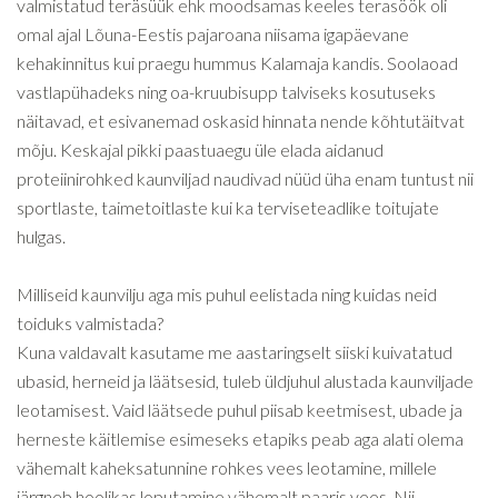
valmistatud teräsüük ehk moodsamas keeles terasöök oli
omal ajal Lõuna-Eestis pajaroana niisama igapäevane
kehakinnitus kui praegu hummus Kalamaja kandis. Soolaoad
vastlapühadeks ning oa-kruubisupp talviseks kosutuseks
näitavad, et esivanemad oskasid hinnata nende kõhtutäitvat
mõju. Keskajal pikki paastuaegu üle elada aidanud
proteiinirohked kaunviljad naudivad nüüd üha enam tuntust nii
sportlaste, taimetoitlaste kui ka terviseteadlike toitujate
hulgas.
Milliseid kaunvilju aga mis puhul eelistada ning kuidas neid
toiduks valmistada?
Kuna valdavalt kasutame me aastaringselt siiski kuivatatud
ubasid, herneid ja läätsesid, tuleb üldjuhul alustada kaunviljade
leotamisest. Vaid läätsede puhul piisab keetmisest, ubade ja
herneste käitlemise esimeseks etapiks peab aga alati olema
vähemalt kaheksatunnine rohkes vees leotamine, millele
järgneb hoolikas loputamine vähemalt paaris vees. Nii