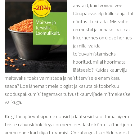
aastaid, kuid võivad veel
tänapäevaselgi külluseajastul
nõutust tekitada. Mis vahe
on mustal ja punasel oal, kas
kikerhernes on üldse hernes
ja millal valida
toiduvalmistamiseks
kooritud, millal koorimata
läätsesid? Kuidas kaunvilju
maitsvaks roaks valmistada ja neist tervisele enam kasu
saada? Loe lähemalt meie blogist ja kasuta oktoobrikuu
sooduspakkumisi tegemaks tutvust kaunviljade mitmekesise
valikuga.
Kuigi tänapäeval kipume ubasid ja läätsesid seostama pigem
teiste rahvusköökidega, on need eestlaste kõhtu täitnud juba
ammu enne kartuliga tutvumist. Odratangust ja põldubadest