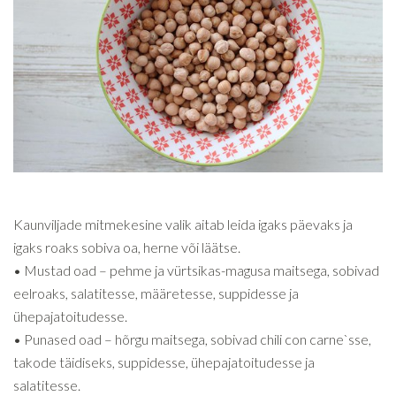
Kaunviljade mitmekesine valik aitab leida igaks päevaks ja
igaks roaks sobiva oa, herne või läätse.
• Mustad oad – pehme ja vürtsikas-magusa maitsega, sobivad
eelroaks, salatitesse, määretesse, suppidesse ja
ühepajatoitudesse.
• Punased oad – hõrgu maitsega, sobivad chili con carne`sse,
takode täidiseks, suppidesse, ühepajatoitudesse ja
salatitesse.