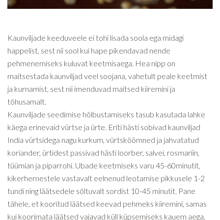
Kaunviljade keeduveele ei tohi lisada soola ega midagi
happelist, sest nii sool kui hape pikendavad nende
pehmenemiseks kuluvat keetmisaega. Hea nipp on
maitsestada kaunviljad veel soojana, vahetult peale keetmist
ja kurnamist, sest nii imenduvad maitsed kiiremini ja
tõhusamalt.
Kaunviljade seedimise hõlbustamiseks tasub kasutada lahke
käega erinevaid vürtse ja ürte. Eriti hästi sobivad kaunviljad
India vürtsidega nagu kurkum, vürtsköömned ja jahvatatud
koriander, ürtidest passivad hästi loorber, salvei, rosmariin,
tüümian ja piparrohi. Ubade keetmiseks varu 45-60minutit,
kikerhernestele vastavalt eelnenud leotamise pikkusele 1-2
tundi ning läätsedele sõltuvalt sordist 10-45 minutit. Pane
tähele, et kooritud läätsed keevad pehmeks kiiremini, samas
kui koorimata läätsed vajavad küll küpsemiseks kauem aega,