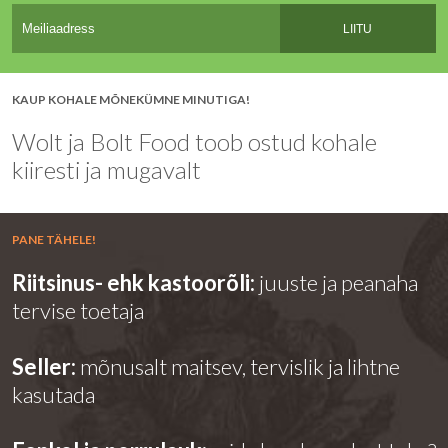
LIITU
KAUP KOHALE MÕNEKÜMNE MINUTIGA!
Wolt ja Bolt Food toob ostud kohale
kiiresti ja mugavalt
PANE TÄHELE!
Riitsinus- ehk kastoorõli:
juuste ja peanaha
tervise toetaja
Seller:
mõnusalt maitsev, tervislik ja lihtne
kasutada