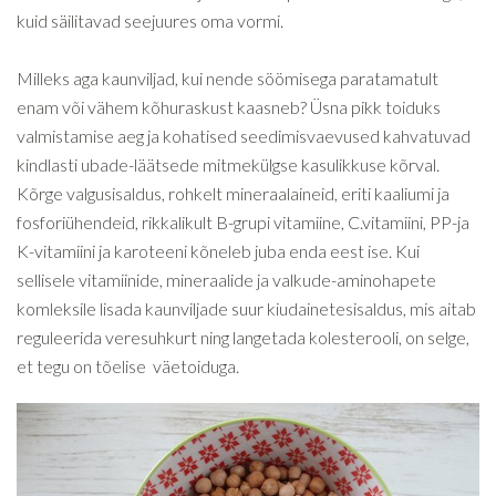
kuid säilitavad seejuures oma vormi.
Milleks aga kaunviljad, kui nende söömisega paratamatult
enam või vähem kõhuraskust kaasneb? Üsna pikk toiduks
valmistamise aeg ja kohatised seedimisvaevused kahvatuvad
kindlasti ubade-läätsede mitmekülgse kasulikkuse kõrval.
Kõrge valgusisaldus, rohkelt mineraalaineid, eriti kaaliumi ja
fosforiühendeid, rikkalikult B-grupi vitamiine, C.vitamiini, PP-ja
K-vitamiini ja karoteeni kõneleb juba enda eest ise. Kui
sellisele vitamiinide, mineraalide ja valkude-aminohapete
komleksile lisada kaunviljade suur kiudainetesisaldus, mis aitab
reguleerida veresuhkurt ning langetada kolesterooli, on selge,
et tegu on tõelise väetoiduga.