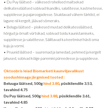
• Du Puy läätsed – väikesed rohelised maitsekad
delikatessläätsed sobivad lisandiks, salatitesse, kastmetesse,
suppidesse ja pajaroogadesse. Sisaldavad vähem tärklist, ei
lagune nii kergelt, jäävad sõmeraks.
• Beluga läätsed – pisikesed mustad delikatessläätsed,
hõrgud ja õrnalt vürtsikad, sobivad toidu kaunistamiseks,
suppidesse ja salatitesse. Säilitavad ka keetmisel hästi oma
kuju ja vormi.
• Pruunid läätsed – suuremad ja lamedad, pehmed ja kergelt
jahused, sobivad kõige paremini püreedesse ja suppidesse.
Oktoobris leiad Biomarketi kaunviljavalikust
soodushinnaga järgmised tooted :
Beluuga läätsed, 500g
hind 3.80
, püsikliendile 3.53,
tavahind 4.75
Du Puy läätsed, 500g
hind 3.88
, püsikliendile 3.61,
tavahind 4.85