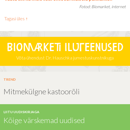
Fotod: Biomarket, internet
Tagasi üles ↑
Biomarketi iluteenused
Võta ühendust Dr. Hauschka jumestuskunstnikuga
TREND
Mitmekülgne kastoorõli
LIITU UUDISKIRJAGA
Kõige värskemad uudised