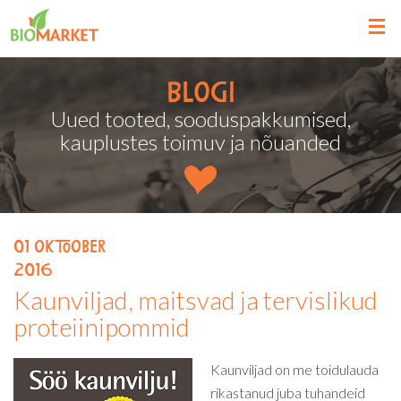
Blogi
Uued tooted, sooduspakkumised,
kauplustes toimuv ja nõuanded
01
oktoober
2016
Kaunviljad, maitsvad ja tervislikud
proteiinipommid
Kaunviljad on me toidulauda
rikastanud juba tuhandeid