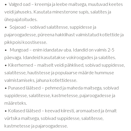
• Valged oad – kreemja ja leebe maitsega, muutuvad keetes
veidi jahuseks. Kasutata minesterone supis, salatites ja
ühepajatoitudes.
• Sojaoad – sobivad salatitesse, suppidesse ja
pajaroogadesse, püreena hakklihast valmistatud kotlettide ja
pikkpoisi koostisesse.
• Mungoad – enim idandatav uba. Idandid on valmis 2-5
päevaga. Idandeid kasutatakse vokiroogades ja salatites.
• Kikerherned – maitselt veidi pähklised, sobivad suppidesse,
salatitesse, hautistesse ja populaarse määrde hummuse
valmistamiseks, jahuna kotlettidesse.
• Punased läätsed – pehmed ja maheda maitsega, sobivad
suppidesse, salatitesse, kastmetesse, pajaroogadesse ja
määreteks.
• Kollased läätsed – keevad kiiresti, aromaatsed ja õrnalt
vürtsika maitsega, sobivad suppidesse, salatitesse,
kastmetesse ja pajaroogadesse.