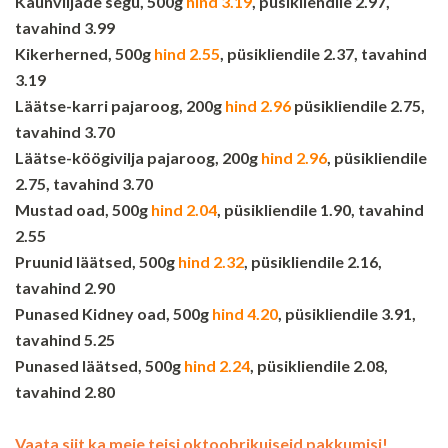
Kaunviljade segu, 500g
hind 3.19
, püsikliendile 2.97,
tavahind 3.99
Kikerherned, 500g
hind 2.55
, püsikliendile 2.37, tavahind
3.19
Läätse-karri pajaroog, 200g
hind 2.96
püsikliendile 2.75,
tavahind 3.70
Läätse-köögivilja pajaroog, 200g
hind 2.96
, püsikliendile
2.75, tavahind 3.70
Mustad oad, 500g
hind 2.04
, püsikliendile 1.90, tavahind
2.55
Pruunid läätsed, 500g
hind 2.32
, püsikliendile 2.16,
tavahind 2.90
Punased Kidney oad, 500g
hind 4.20
, püsikliendile 3.91,
tavahind 5.25
Punased läätsed, 500g
hind 2.24
, püsikliendile 2.08,
tavahind 2.80
Vaata siit ka meie teisi oktoobrikuiseid pakkumisi!