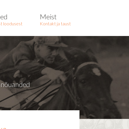
ted
Meist
t loodusest
Kontakt ja taust
a nõuanded