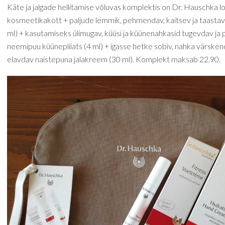
Käte ja jalgade hellitamise võluvas komplektis on Dr. Hauschka l
kosmeetikakott + paljude lemmik, pehmendav, kaitsev ja taasta
ml) + kasutamiseks ülimugav, küüsi ja küünenahkasid tugevdav j
neemipuu küünepliiats (4 ml) + igasse hetke sobiv, nahka värskend
elavdav naistepuna jalakreem (30 ml). Komplekt maksab 22.90.