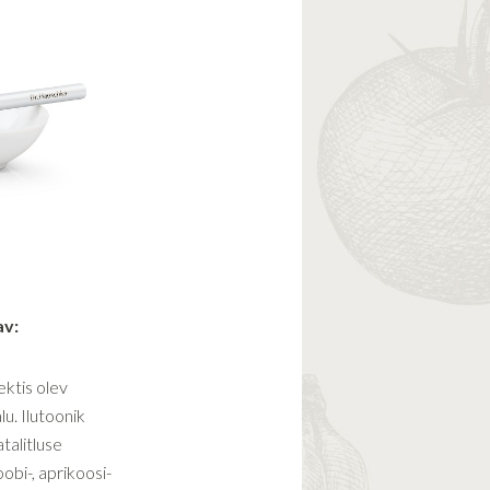
av:
ektis olev
u. Ilutoonik
talitluse
obi-, aprikoosi-