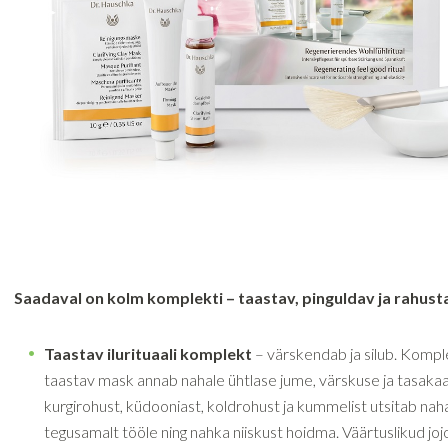
Saadaval on kolm komplekti – taastav, pinguldav ja rahust
Taastav ilurituaali komplekt
– värskendab ja silub. Kompl
taastav mask annab nahale ühtlase jume, värskuse ja tasakaal
kurgirohust, küdooniast, koldrohust ja kummelist utsitab naha
tegusamalt tööle ning nahka niiskust hoidma. Väärtuslikud jojo