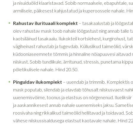
ja nisuiduõlid klaaristavad. Sobib normaalsele, ebapuhtale, s
armilisele, päikesest kahjustatud ja kuperoossele nahale. Hi
Rahustav ilurituaali komplekt
– tasakaalustab ja lõõgast
olev rahustav mask toob nahale lõõgastust ning annab talle t
kaotsiläinud tasakaalu. Ilukokteil kortslehest, kurgirohust, tat
vägiheinast rahustab ja tugevdab. Külluslikud taimeõlid, värs
küdooniaseemnete tõmmis ja hinnaline nõiapuuvesi aitavad na
niiskust. Sobib tundlikule, ärritunud, stressis, punetama kippu
põletikulisele nahale. Hind 20.50.
Pinguldav ilukomplekt
– uuendab ja trimmib. Komplektis o
mask poputab, silendab ja elavdab tõhusalt niiskusvaest nahk
uuenemisvõime, toonus ja elastsus on nõrgenenud. Ilueliksiir 
ja aaskannikesest annab nahale uuenemiseks jaksu. Sametis
roosivaha ning rikkalikud taimeõlid hellitavad ja toidavad. So
vähese niiskussisaldusega elastsut kaotavale nahale. Hind 22