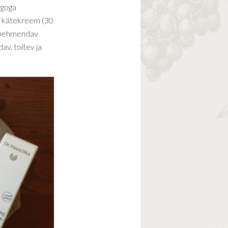
ogoga
v kätekreem (30
a pehmendav
av, toitev ja