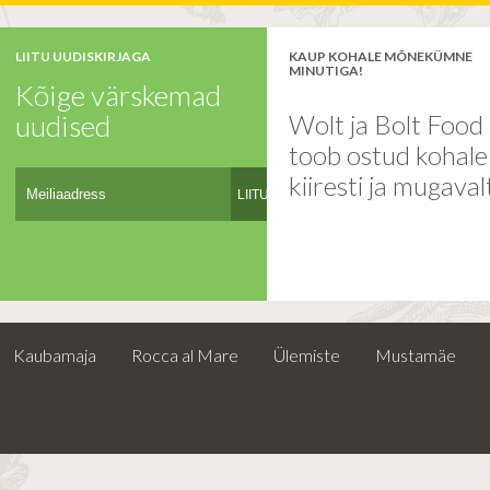
LIITU UUDISKIRJAGA
KAUP KOHALE MÕNEKÜMNE
MINUTIGA!
Kõige värskemad
uudised
Wolt ja Bolt Food
toob ostud kohal
kiiresti ja mugaval
LIITU
Kaubamaja
Rocca al Mare
Ülemiste
Mustamäe