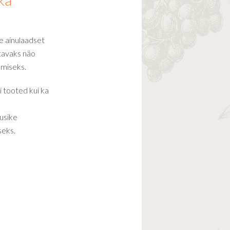
hka
e ainulaadset
itavaks näo
tamiseks.
 tooted kui ka
usike
seks.