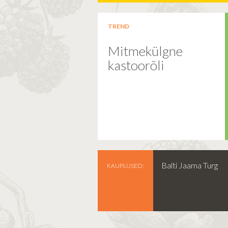
TREND
Mitmekülgne
kastoorõli
Balti Jaama Turg
KAUPLUSED: