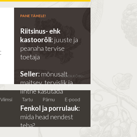
PANE TÄHELE!
Riitsinus- ehk
kastoorõli:
juuste ja
e
peanaha tervise
t
toetaja
Seller:
mõnusalt
VAATA KÕIKI ›
maitsev, tervislik ja
lihtne kasutada
Viimsi
Tartu
Pärnu
E-pood
Fenkol ja porrulauk:
mida head nendest
teha?