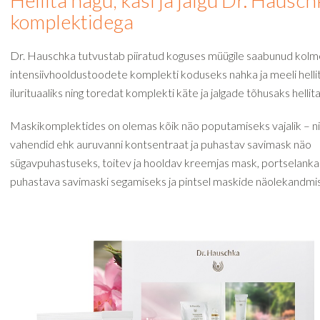
Hellita nägu, käsi ja jalgu Dr. Hausc
komplektidega
Dr. Hauschka tutvustab piiratud koguses müügile saabunud kolm
intensiivhooldustoodete komplekti koduseks nahka ja meeli hell
ilurituaaliks ning toredat komplekti käte ja jalgade tõhusaks helli
Maskikomplektides on olemas kõik näo poputamiseks vajalik – nii
vahendid ehk auruvanni kontsentraat ja puhastav savimask näo
sügavpuhastuseks, toitev ja hooldav kreemjas mask, portselanka
puhastava savimaski segamiseks ja pintsel maskide näolekandmi