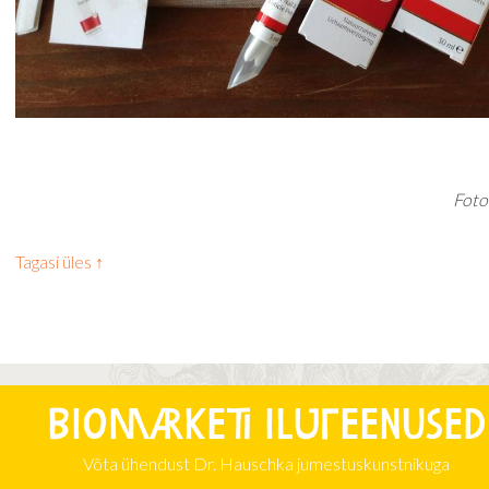
Foto
Tagasi üles ↑
Biomarketi iluteenused
Võta ühendust Dr. Hauschka jumestuskunstnikuga