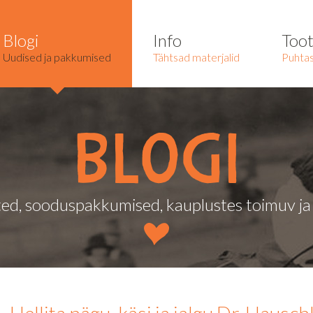
Blogi
Info
Too
Uudised ja pakkumised
Tähtsad materjalid
Puhtas
Blogi
ed, sooduspakkumised, kauplustes toimuv j