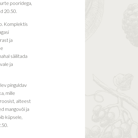
uurte pooridega,
nd 20.50.
ab. Komplektis
agasi
rast ja
ke
hal säilitada
vale ja
lev pinguldav
a, mille
roosist, alteest
ed mangovõi ja
bib küpsele,
.50.