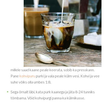
millele saad kaane peale keerata, sobib ka presskann.
Pane
kohvipuru
purki ja vala peale külm vesi. Kohvi ja vee
suhe võiks olla umbes 1:8.
Sega õrnalt läbi, kata purk kaanega ja jäta 8-24 tunniks
tõmbama. Võid kohvipurgi panna ka külmikusse.