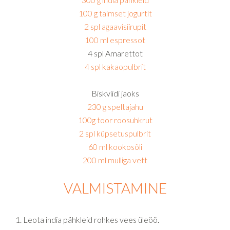
100 g taimset jogurtit
2 spl agaavisiirupit
100 ml espressot
4 spl Amarettot
4 spl kakaopulbrit
Biskviidi jaoks
230 g speltajahu
100g toor roosuhkrut
2 spl küpsetuspulbrit
60 ml kookosõli
200 ml mulliga vett
VALMISTAMINE
Leota india pähkleid rohkes vees üleöö.