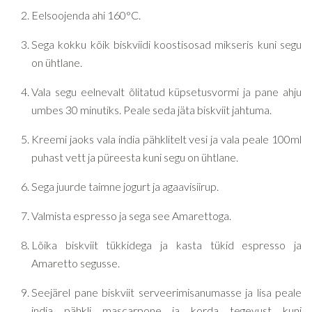
Eelsoojenda ahi 160°C.
Sega kokku kõik biskviidi koostisosad mikseris kuni segu
on ühtlane.
Vala segu eelnevalt õlitatud küpsetusvormi ja pane ahju
umbes 30 minutiks. Peale seda jäta biskviit jahtuma.
Kreemi jaoks vala india pähklitelt vesi ja vala peale 100ml
puhast vett ja püreesta kuni segu on ühtlane.
Sega juurde taimne jogurt ja agaavisiirup.
Valmista espresso ja sega see Amarettoga.
Lõika biskviit tükkidega ja kasta tükid espresso ja
Amaretto segusse.
Seejärel pane biskviit serveerimisanumasse ja lisa peale
india pähkli mascarpone ja korda tegevust kuni