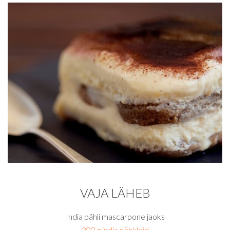
VAJA LÄHEB
India pähli mascarpone jaoks
300 g india pähkleid