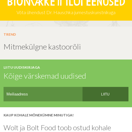
Biomarketi iluteenused
Võta ühendust Dr. Hauschka jumestuskunstnikuga
TREND
Mitmekülgne kastoorõli
LIITU UUDISKIRJAGA
Kõige värskemad uudised
LIITU
KAUP KOHALE MÕNEKÜMNE MINUTIGA!
Wolt ja Bolt Food toob ostud kohale