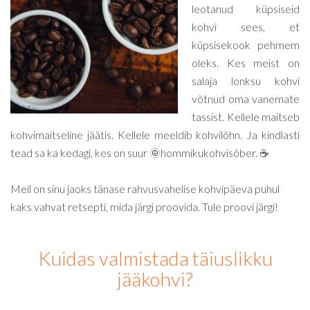
leotanud küpsiseid
kohvi sees, et
küpsisekook pehmem
oleks. Kes meist on
salaja lonksu kohvi
võtnud oma vanemate
tassist. Kellele maitseb
kohvimaitseline jäätis. Kellele meeldib kohvilõhn. Ja kindlasti
tead sa ka kedagi, kes on suur 🌞hommikukohvisõber. ☕️
Meil on sinu jaoks tänase rahvusvahelise kohvipäeva puhul
kaks vahvat retsepti, mida järgi proovida. Tule proovi järgi!
Kuidas valmistada täiuslikku
jääkohvi?