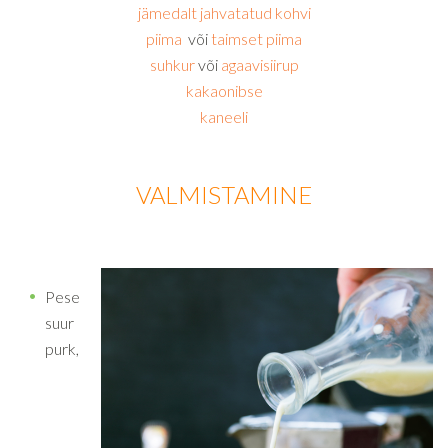
jämedalt jahvatatud kohvi
piima
või
taimset piima
suhkur
või
agaavisiirup
kakaonibse
kaneeli
VALMISTAMINE
Pese
suur
purk,