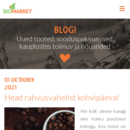
Blogi
Uued tooted, sooduspakkumised,
kauplustes toimuv ja nõuanded
01
oktoober
2021
Head rahvusvahelist kohvipäeva!
Me kõik oleme kunagi
elus kokku puutunud
kohviga. Kes meist on