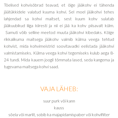
Tõelised kohvisõbrad teavad, et õige jääkohv ei tähenda
jäätükkidele valatud kuuma kohvi. Sel moel jääkohvi tehes
lahjendad sa kohvi maitset, sest kuum kohv sulatab
jääkuubikud liiga kiiresti ja nii ei jää ka kohv piisavalt külm.
Samuti võib selline meetod muuta jääkohvi kibedaks. Kõige
rikkalikuma maitsega jääkohv valmib külma veega tehtud
kohvist, mida kohvimeistrid soovitavadki eelistada jääkohvi
valmistamiseks. Külma veega kohvi tegemiseks kulub aega 8-
24 tundi. Mida kauem joogil tõmmata lased, seda kangema ja
tugevama maitsega kohvi saad.
VAJA LÄHEB:
suur purk või kann
kauss
sõela või marlit, sobib ka majapidamispaber või kohvifilter