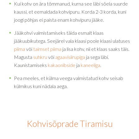
Kui kohv on ära tõmmanud, kurna see läbi sõela suurde
kaussi, et eemaldada kohvipuru.
Korda 2-3 korda, kuni
joogi põhjas ei paista enam kohvipuru jääke.
Jääkohvi valmistamiseks täida esmalt klaas
jääkuubikutega. Seejärel vala klaasi poole klaasi ulatuses
piima
või
taimset piima
ja lisa kohv, nii et klaas saaks täis.
Magusta
suhkru
või
agaavisiirupiga
ja sega läbi.
Kaunistamiseks
kakaonibside
ja
kaneeliga
.
Pea meeles, et külma veega valmistatud kohv seisab
külmikus kuni nädala aega.
Kohvisõprade Tiramisu