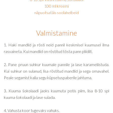
100 ml kreemi
näpuotsatäis soolahelbeid
Valmistamine
1. Haki mandlid ja rösti neid pannil keskmisel kuumusel ilma
rasvaineta. Kui mandlid on röstitud tõsta pann pliidilt.
2. Pane pruun suhkur kuumale pannile ja lase karameliistuda.
Kui suhkur on sulanud, lisa röstitud mandlid ja sega omavahel.
Peale segamist kalla segu küpsetuspaberile jahtuma.
3. Kuuma šokolaadi jaoks kuumuta potis piim, lisa 8-10 spl
kuuma šokolaadi ja lase sulada.
4. Vahusta koor tugevaks vahuks.