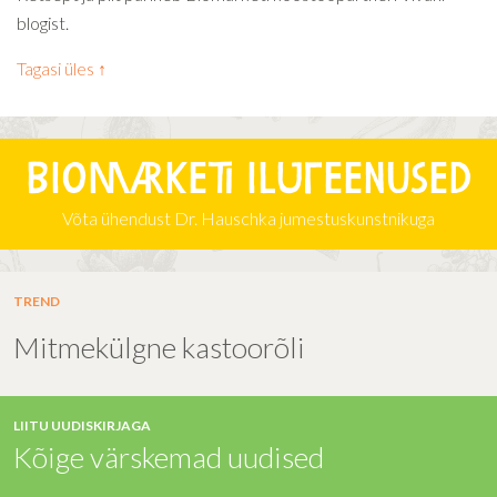
blogist.
Tagasi üles ↑
Biomarketi iluteenused
Võta ühendust Dr. Hauschka jumestuskunstnikuga
TREND
Mitmekülgne kastoorõli
LIITU UUDISKIRJAGA
Kõige värskemad uudised