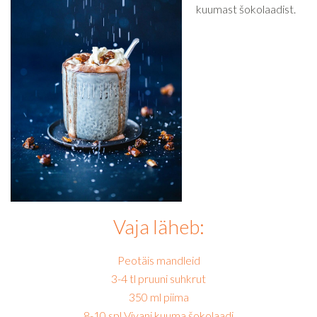
kuumast šokolaadist.
Vaja läheb:
Peotäis mandleid
3-4 tl pruuni suhkrut
350 ml piima
8-10 spl Vivani kuuma šokolaadi