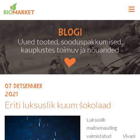
Blogi
Uued tooted, sooduspakkumised,
kauplustes toimuv ja nõuanded
07
detsember
2021
Eriti luksuslik kuum šokolaad
Luksuslik
maitsenauding
valmistatud Vivani