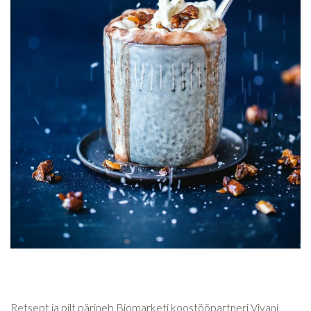
Retsept ja pilt pärineb Biomarketi koostööpartneri Vivani