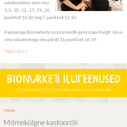
nahahoolduse alast nõu
3.,5., 10., 12., 17., 19., 26.
juunil kell 16-20 ning 7. juunil kell 12-16.
Kaubamaja Biomarketis on kosmeetik-jumestaja Margit Järva
oma nõuannetega sinu päralt 16. juunil kell 16-19.
Tagasi üles ↑
Biomarketi iluteenused
Võta ühendust Dr. Hauschka jumestuskunstnikuga
TREND
Mitmekülgne kastoorõli