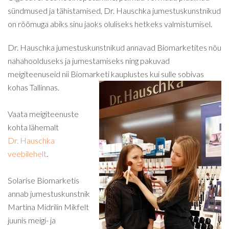
sündmused ja tähistamised, Dr. Hauschka jumestuskunstnikud
on rõõmuga abiks sinu jaoks oluliseks hetkeks valmistumisel.
Dr. Hauschka jumestuskunstnikud annavad Biomarketites nõu
nahahoolduseks ja jumestamiseks ning pakuvad
meigiteenuseid nii Biomarketi kauplustes kui sulle sobivas
kohas Tallinnas.
Vaata meigiteenuste
kohta lähemalt
Dr. Hauschka
veebilehelt
.
Solarise Biomarketis
annab jumestuskunstnik
Martina Midrilin Mikfelt
juunis meigi- ja