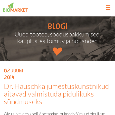
Blogi
Uued tooted, sooduspakkumised,
kauplustes toimuv ja nõuanded
02
juuni
2014
Dr. Hauschka jumestuskunstnikud
aitavad valmistuda pidulikuks
sündmuseks
Olgu suvel ees kooli lõpetamine, pulmad või muud pidulikud