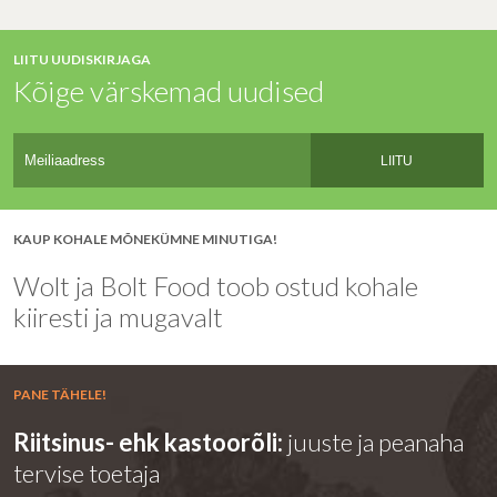
LIITU UUDISKIRJAGA
Kõige värskemad uudised
LIITU
KAUP KOHALE MÕNEKÜMNE MINUTIGA!
Wolt ja Bolt Food toob ostud kohale
kiiresti ja mugavalt
PANE TÄHELE!
Riitsinus- ehk kastoorõli:
juuste ja peanaha
tervise toetaja